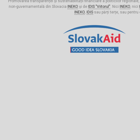
"Promovarea transparenței și sustenabilității financiare a politicilor regionale,
non-guvernamentală din Slovacia
INEKO
și de
IDIS "Viitorul"
. Nici
INEKO
, nici
INEKO
,
IDIS
sau părți terțe, sau pentru 