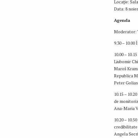
Locație: Sala
Data: 8 noie
Agenda
Moderator: T
9.30 – 10.00 
10.00 – 10.1
Liubomir Chir
Maroš Kramá
Republica 
Peter Golias
10.15 – 10.2
de monitoriz
Ana-Maria Ve
10.20 – 10.50
credibilitate
Angela Secri