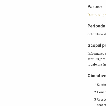
Partner
Institutul p
Perioada
octombrie 20
Scopul pr
Informarea p
statului, pre
locale și a 
Obiective
Susțin
Consol
Crește
stat ș