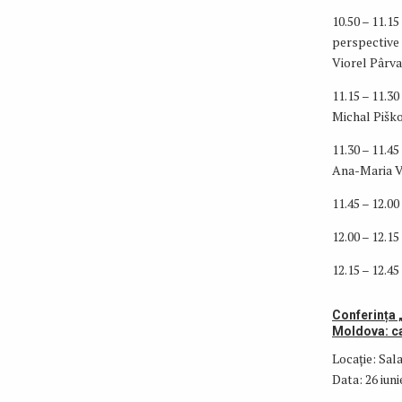
10.50 – 11.15
perspective 
Viorel Pârvan
11.15 – 11.3
Michal Piško
11.30 – 11.45
Ana-Maria Ve
11.45 – 12.0
12.00 – 12.1
12.15 – 12.4
Conferința „
Moldova: ca
Locație: Sala
Data: 26 iuni