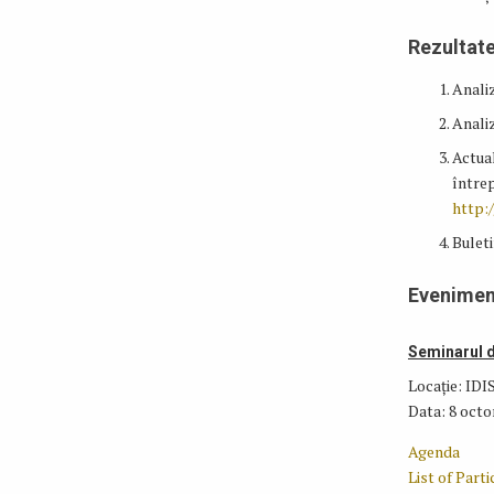
Rezultat
Analiz
Analiz
Actual
întrep
http:/
Buleti
Evenimen
Seminarul d
Locație: IDI
Data: 8 octo
Agenda
List of Part