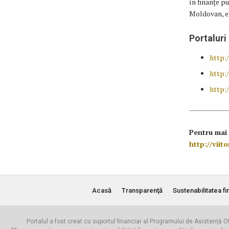
în finanțe pu
Moldovan, ex
Portaluri
http:/
http:/
http:/
Pentru mai 
http://vii
Acasă
Transparenţă
Sustenabilitatea fi
Portalul a fost creat cu suportul financiar al Programului de Asistență Of