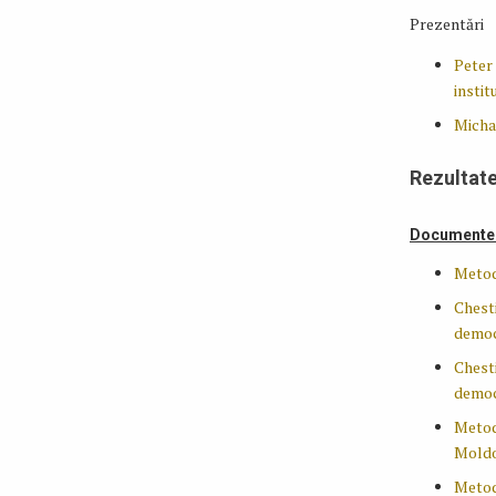
Prezentări
Peter
instit
Micha
Rezultat
Documentel
Metodo
Chesti
democ
Chesti
democ
Metodo
Moldov
Metod