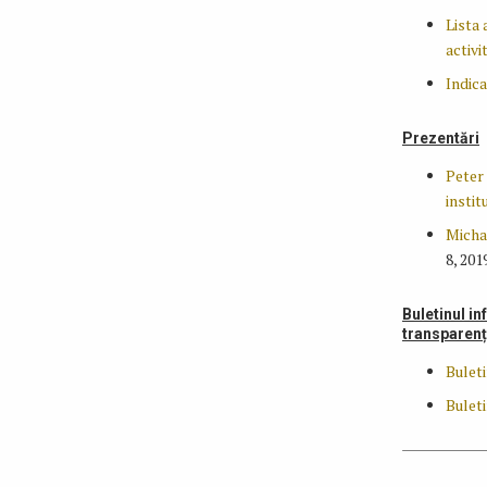
Lista 
activit
Indica
Prezentări
Peter
instit
Micha
8, 201
Buletinul in
transparenț
Buleti
Buleti