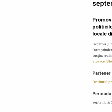
septe
Promovar
politicil
locale 
Inițiativa „P
întreprinder
susținerea f
Slovace (Sl
Partener
Institutul p
Perioada
septembrie 2