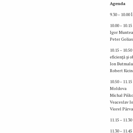
Agenda
9.30 – 10.00 
10.00 – 10.1
Igor Muntean
Peter Golias
10.15 – 10.50
eficiență și 
Ion Butmalai
Robert Kicin
10.50 – 11.1
Moldova
Michal Piško
Veaceslav Io
Viorel Pârvan
11.15 – 11.30
11.30 – 11.4