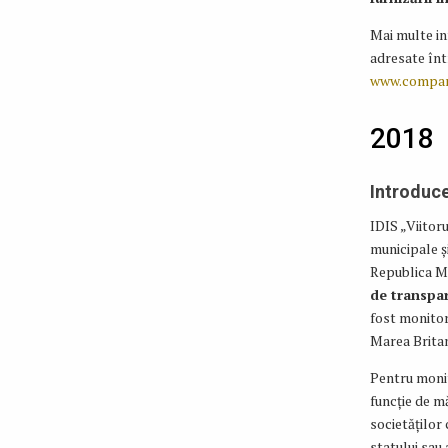
Mai multe inf
adresate înt
www.compani
2018
Introduc
IDIS „Viitor
municipale ș
Republica Mo
de transpa
fost monitor
Marea Britan
Pentru monit
funcție de m
societăților
statului sau 