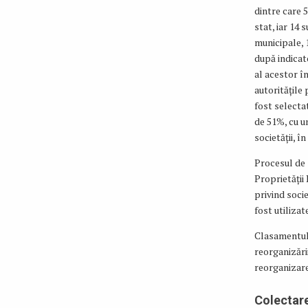
dintre care 5
stat, iar 14 
municipale, 1
după indicat
al acestor î
autoritățile 
fost selectat
de 51%, cu u
societății, î
Procesul de 
Proprietății 
privind socie
fost utilizat
Clasamentul 
reorganizări
reorganizare
Colectar