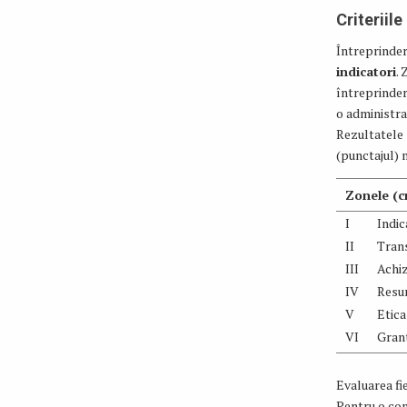
Criteriil
Întreprinder
indicatori
.
întreprinder
o administrar
Rezultatele s
(punctajul) 
Zonele (cr
I
Indic
II
Trans
III
Achiz
IV
Resu
V
Etica
VI
Grant
Evaluarea fi
Pentru o com