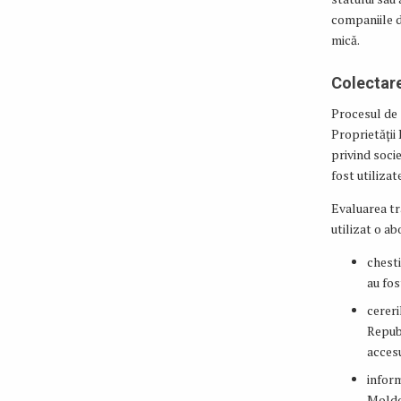
companiile d
mică.
Colectar
Procesul de 
Proprietății 
privind socie
fost utilizat
Evaluarea tr
utilizat o ab
chest
au fos
cereri
Republ
accesu
inform
Moldo