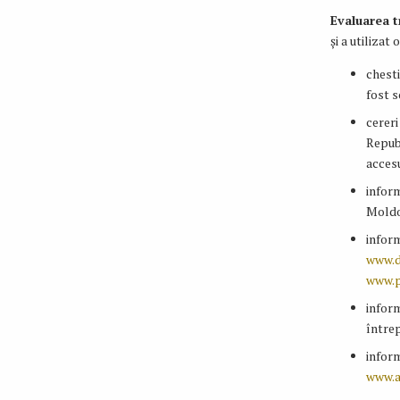
Evaluarea t
și a utilizat
chest
fost s
cereri
Republ
accesu
inform
Moldo
inform
www.d
www.p
inform
întrep
inform
www.a