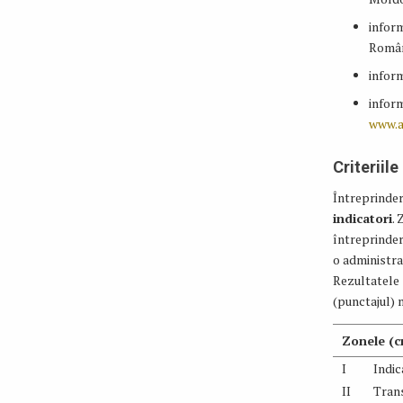
inform
Români
inform
inform
www.a
Criteriil
Întreprinder
indicatori
.
întreprinder
o administrar
Rezultatele s
(punctajul) 
Zonele (cr
I
Indic
II
Trans