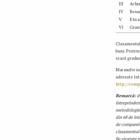
III
Achiz
IV
Resu
V
Etica
VI
Grant
Clasamentul 
bun). Pentru
scară gradua
Mai multe inf
adresate înt
http://compa
Remarcă:
dr
întreprinderi
metodologiei
din 68 de înt
de companii p
clasamentul c
fie ajustate 