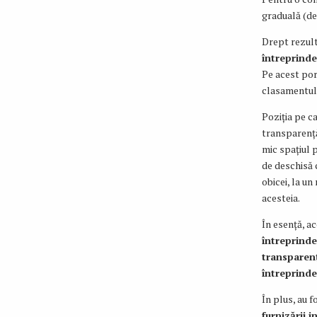
graduală (de
Drept rezult
întreprinde
Pe acest por
clasamentulu
Poziția pe c
transparență
mic spațiul 
de deschisă c
obicei, la u
acesteia.
În esență, a
întreprinde
transparenț
întreprinder
În plus, au 
furnizării i