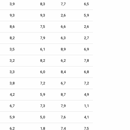
3,9
8,3
7,7
6,5
9,3
9,3
2,6
5,9
8,6
7,5
6,6
2,6
8,2
7,9
6,3
2,7
3,5
6,1
8,9
6,9
3,2
8,2
6,2
7,8
3,3
6,0
8,4
6,8
3,8
7,2
6,7
7,2
4,2
5,9
8,7
4,9
6,7
7,3
7,9
1,1
5,9
5,0
7,6
4,1
6,2
1,8
7,4
7,5