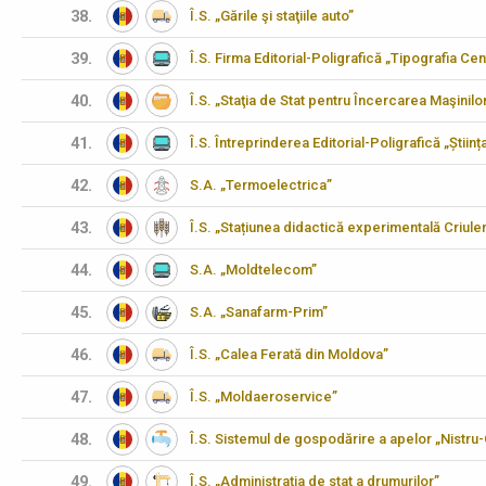
38.
Î.S. „Gările şi staţiile auto”
39.
Î.S. Firma Editorial-Poligrafică „Tipografia Cen
40.
Î.S. „Staţia de Stat pentru Încercarea Maşinilo
41.
Î.S. Întreprinderea Editorial-Poligrafică „Științ
42.
S.A. „Termoelectrica”
43.
Î.S. „Stațiunea didactică experimentală Criulen
44.
S.A. „Moldtelecom”
45.
S.A. „Sanafarm-Prim”
46.
Î.S. „Calea Ferată din Moldova”
47.
Î.S. „Moldaeroservice”
48.
Î.S. Sistemul de gospodărire a apelor „Nistru
49.
Î.S. „Administraţia de stat a drumurilor”