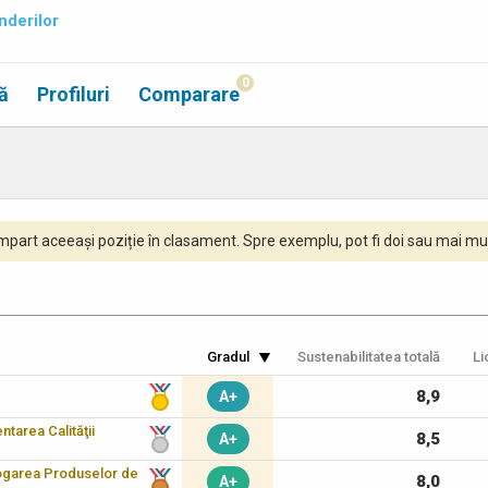
nderilor
0
ă
Profiluri
Comparare
part aceeași poziție în clasament. Spre exemplu, pot fi doi sau mai mul
Gradul
Sustenabilitatea totală
Li
8,9
A+
tarea Calităţii
8,5
A+
logarea Produselor de
8,0
A+