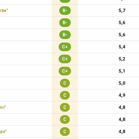
5,7
cţie”
B-
5,6
B-
5,6
B-
5,4
C+
5,2
C+
5,1
C+
5,0
C
4,9
C
4,8
ici”
C
4,8
C
4,8
xpo”
C