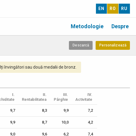
EN
RO
RU
Metodologie
Despre
Descarcă
Personalizează
ți învingători sau două medalii de bronz.
I.
II.
III.
IV.
chiditate
Rentabilitatea
Pârghie
Activitate
9,7
8,3
9,9
7,2
9,9
8,7
10,0
4,2
9,0
9,6
6,2
7,4