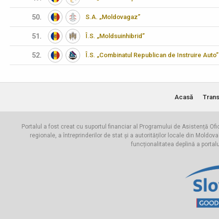
50.
S.A. „Moldovagaz”
51.
Î.S. „Moldsuinhibrid”
52.
Î.S. „Combinatul Republican de Instruire Auto”
Acasă
Trans
Portalul a fost creat cu suportul financiar al Programului de Asistență Ofi
regionale, a întreprinderilor de stat și a autorităților locale din Mo
funcționalitatea deplină a portal