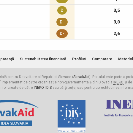
3,5
D
3,0
D-
2,6
D-
parenţă
Sustenabilitatea financiară
Profiluri
Comparare
Metodol
cială pentru Dezvoltare al Republicii Slovace (
SlovakAid
). Portalul este parte a pro
ldova" implementat de către organizație non-guvernamentală din Slovacia
INEKO
și de
urilor create de către
INEKO
,
IDIS
sau părți terțe, sau pentru corectitudinea informați