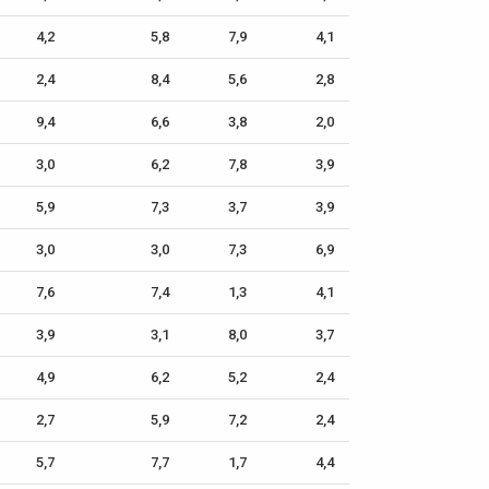
4,2
5,8
7,9
4,1
2,4
8,4
5,6
2,8
9,4
6,6
3,8
2,0
3,0
6,2
7,8
3,9
5,9
7,3
3,7
3,9
3,0
3,0
7,3
6,9
7,6
7,4
1,3
4,1
3,9
3,1
8,0
3,7
4,9
6,2
5,2
2,4
2,7
5,9
7,2
2,4
5,7
7,7
1,7
4,4