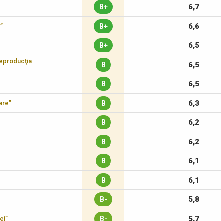
6,7
B+
6,6
c”
B+
6,5
B+
reproducţia
6,5
B
6,5
B
6,3
care”
B
6,2
B
6,2
B
6,1
B
6,1
B
5,8
B-
5,7
ei”
B-