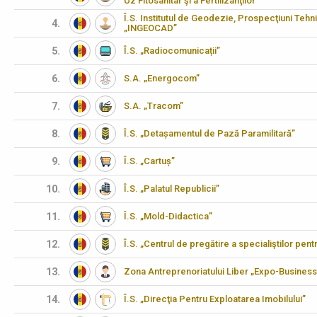
Uz Fitosanitar şi a Fertilizanţilor”
Î.S. Institutul de Geodezie, Prospecţiuni Tehn
4.
„INGEOCAD”
5.
Î.S. „Radiocomunicații”
6.
S.A. „Energocom”
7.
S.A. „Tracom”
8.
Î.S. „Detașamentul de Pază Paramilitară”
9.
Î.S. „Cartuș”
10.
Î.S. „Palatul Republicii”
11.
Î.S. „Mold-Didactica”
12.
Î.S. „Centrul de pregătire a specialiştilor pen
13.
Zona Antreprenoriatului Liber „Expo-Business
14.
Î.S. „Direcţia Pentru Exploatarea Imobilului”