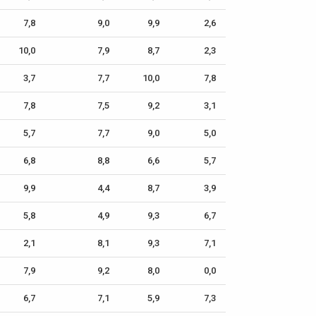
7,8
9,0
9,9
2,6
10,0
7,9
8,7
2,3
3,7
7,7
10,0
7,8
7,8
7,5
9,2
3,1
5,7
7,7
9,0
5,0
6,8
8,8
6,6
5,7
9,9
4,4
8,7
3,9
5,8
4,9
9,3
6,7
2,1
8,1
9,3
7,1
7,9
9,2
8,0
0,0
6,7
7,1
5,9
7,3