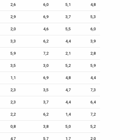
2,6
6,0
5,1
4,8
2,9
6,9
3,7
5,3
2,0
4,6
5,5
6,0
3,3
6,2
4,4
3,9
5,9
7,2
2,1
2,8
3,5
3,0
5,2
5,9
1,1
6,9
4,8
4,4
2,3
3,5
4,7
7,3
2,3
3,7
4,4
6,4
2,2
6,2
1,4
7,2
0,8
3,8
5,0
5,2
4,7
5,7
1,7
2,0