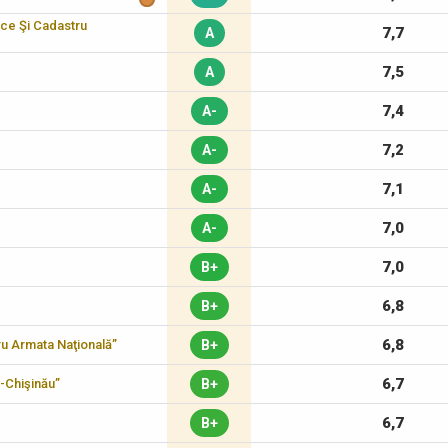
ice Şi Cadastru
7,7
A
7,5
A
7,4
A-
7,2
A-
7,1
A-
7,0
A-
7,0
B+
6,8
B+
6,8
tru Armata Naţională”
B+
6,7
-Chişinău”
B+
6,7
B+