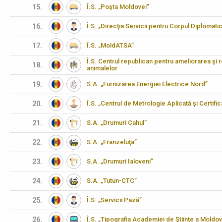
15.
Î.S. „Poşta Moldovei”
16.
Î.S. „Direcţia Servicii pentru Corpul Diplomati
17.
Î.S. „MoldATSA”
Î.S. Centrul republican pentru ameliorarea şi 
18.
animalelor
19.
S.A. „Furnizarea Energiei Electrice Nord”
20.
Î.S. „Centrul de Metrologie Aplicată şi Certifi
21.
S.A. „Drumuri Cahul”
22.
S.A. „Franzeluţa”
23.
S.A. „Drumuri Ialoveni”
24.
S.A. „Tutun-CTC”
25.
Î.S. „Servicii Pază”
26.
Î.S. „Tipografia Academiei de Ştiinţe a Moldov