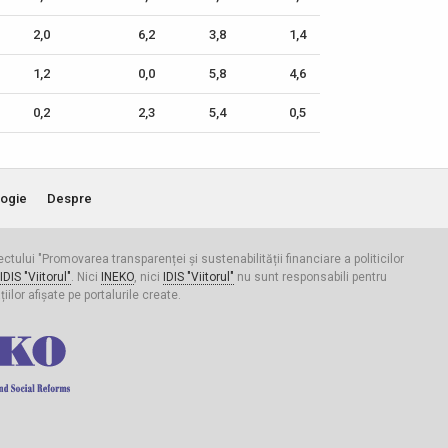
2,0
6,2
3,8
1,4
1,2
0,0
5,8
4,6
0,2
2,3
5,4
0,5
ogie
Despre
iectului "Promovarea transparenței și sustenabilității financiare a politicilor
IDIS "Viitorul"
. Nici
INEKO
, nici
IDIS "Viitorul"
nu sunt responsabili pentru
ilor afișate pe portalurile create.