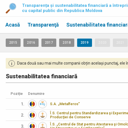
Transparența și sustenabilitatea financiară a întrepri
cu capital public din Republica Moldova
Acasă
Transparenţă
Sustenabilitatea financiar
2015
2016
2017
2018
2019
2020
2021
Daca două sau mai multe companii obțin același punctaj, ele îm
i
Sustenabilitatea financiară
Poziție
Denumire
1.
S.A. „Metalferos”
Î.S. Centrul pentru Standardizarea şi Experimen
2.
Producţiei de Conserve
Î.S. „Centrul de Stat pentru Atestarea şi Omo
3.