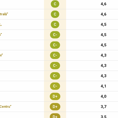
4,6
C
4,6
trală"
C
4,5
r„
C
4,5
a"
C-
4,5
C-
4,3
i”
C-
4,3
C-
4,3
C-
4,1
C-
4,0
D+
3,7
-Centru”
D+
3,5
D+