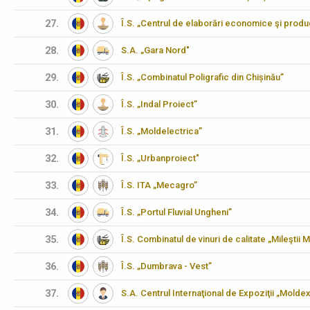
27.
Î.S. „Centrul de elaborări economice şi produ
28.
S.A. „Gara Nord"
29.
Î.S. „Combinatul Poligrafic din Chișinău”
30.
Î.S. „Indal Proiect”
31.
Î.S. „Moldelectrica”
32.
Î.S. „Urbanproiect"
33.
Î.S. ITA „Mecagro”
34.
Î.S. „Portul Fluvial Ungheni”
35.
Î.S. Combinatul de vinuri de calitate „Mileştii M
36.
Î.S. „Dumbrava - Vest”
37.
S.A. Centrul Internaţional de Expoziţii „Molde