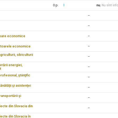
0 p.
nu
, Nu sînt inf
–
–
ectoare economice
–
sectoarele economice
–
iculturii, silviculturii
–
vrării energiei,
–
t
ofesional, ştiinţific
–
nătăţii şi asistenţei
–
ransportării şi
–
electe din Slovacia din
–
lecte din Slovacia în