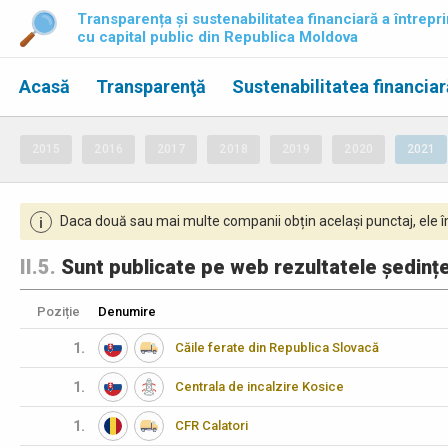
Transparența și sustenabilitatea financiară a întrepri
cu capital public din Republica Moldova
Acasă
Transparenţă
Sustenabilitatea financiar
2015
2016
2017
2018
2019
2020
2021
Daca două sau mai multe companii obțin același punctaj, ele îm
i
II.5.
Sunt publicate pe web rezultatele ședințe
Poziție
Denumire
1.
Căile ferate din Republica Slovacă
1.
Centrala de incalzire Kosice
1.
CFR Calatori