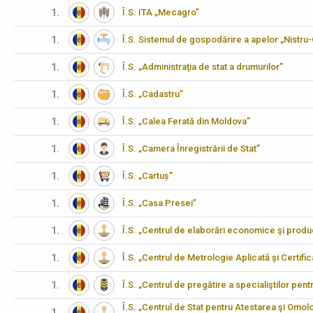
1.
Î.S. ITA „Mecagro”
1.
Î.S. Sistemul de gospodărire a apelor „Nistru
1.
Î.S. „Administraţia de stat a drumurilor”
1.
Î.S. „Cadastru”
1.
Î.S. „Calea Ferată din Moldova”
1.
Î.S. „Camera Înregistrării de Stat”
1.
Î.S. „Cartuș”
1.
Î.S. „Casa Presei”
1.
Î.S. „Centrul de elaborări economice şi produ
1.
Î.S. „Centrul de Metrologie Aplicată şi Certifi
1.
Î.S. „Centrul de pregătire a specialiştilor pen
Î.S. „Centrul de Stat pentru Atestarea şi Omo
1.