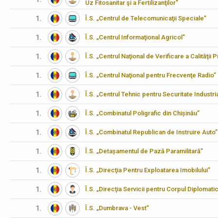
Uz Fitosanitar şi a Fertilizanţilor”
1.
Î.S. „Centrul de Telecomunicaţii Speciale”
1.
Î.S. „Centrul Informaţional Agricol”
1.
Î.S. „Centrul Naţional de Verificare a Calităţii
1.
Î.S. „Centrul Naţional pentru Frecvenţe Radio”
1.
Î.S. „Centrul Tehnic pentru Securitate Industria
1.
Î.S. „Combinatul Poligrafic din Chișinău”
1.
Î.S. „Combinatul Republican de Instruire Auto”
1.
Î.S. „Detașamentul de Pază Paramilitară”
1.
Î.S. „Direcţia Pentru Exploatarea Imobilului”
1.
Î.S. „Direcţia Servicii pentru Corpul Diplomati
1.
Î.S. „Dumbrava - Vest”