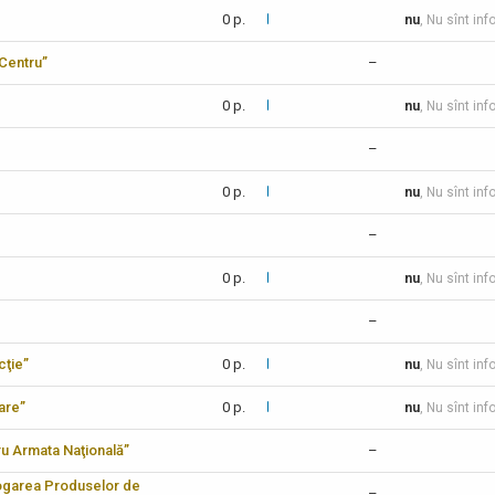
0 p.
nu
, Nu sînt inf
-Centru”
–
0 p.
nu
, Nu sînt inf
–
0 p.
nu
, Nu sînt inf
–
0 p.
nu
, Nu sînt inf
–
cţie”
0 p.
nu
, Nu sînt inf
care”
0 p.
nu
, Nu sînt inf
tru Armata Naţională”
–
logarea Produselor de
–