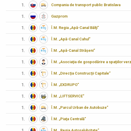
1.
Compania de transport public Bratislava
1.
Gazprom
1.
Î.M. Regia „Apă-Canal Bălţi"
1.
Î.M. „Apă-Canal Cahul”
1.
Î.M. „Apă-Canal Strășeni”
1.
Î.M. „Asociaţia de gospodărire a spaţiilor verz
1.
Î.M. „Direcţia Construcţii Capitale”
1.
Î.M. „EXDRUPO”
1.
Î.M. „LIFTSERVICE”
1.
Î.M. „Parcul Urban de Autobuze”
1.
Î.M. „Piaţa Centrală”
1.
Î.M. „Regia Autosalubritate”