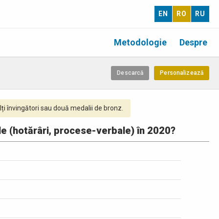
EN
RO
RU
Metodologie
Despre
Descarcă
Personalizează
ți învingători sau două medalii de bronz.
le (hotărâri, procese-verbale) în 2020?