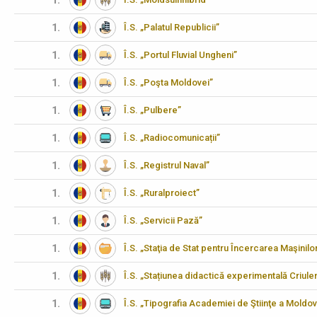
1.
1.
Î.S. „Palatul Republicii”
1.
Î.S. „Portul Fluvial Ungheni”
1.
Î.S. „Poşta Moldovei”
1.
Î.S. „Pulbere”
1.
Î.S. „Radiocomunicații”
1.
Î.S. „Registrul Naval”
1.
Î.S. „Ruralproiect”
1.
Î.S. „Servicii Pază”
1.
Î.S. „Staţia de Stat pentru Încercarea Maşinilo
1.
Î.S. „Stațiunea didactică experimentală Criulen
1.
Î.S. „Tipografia Academiei de Ştiinţe a Moldov