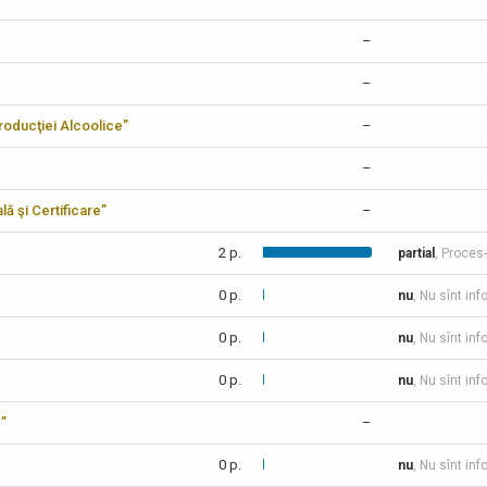
–
–
 Producţiei Alcoolice”
–
–
lă şi Certificare”
–
2 p.
partial
, Proces
0 p.
nu
, Nu sînt inf
0 p.
nu
, Nu sînt inf
0 p.
nu
, Nu sînt inf
c”
–
0 p.
nu
, Nu sînt inf