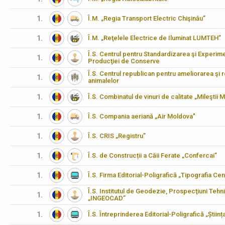
1.
Î.M. „Regia Transport Electric Chişinău”
1.
Î.M. „Reţelele Electrice de Iluminat LUMTEH”
Î.S. Centrul pentru Standardizarea şi Experimen
1.
Producţiei de Conserve
Î.S. Centrul republican pentru ameliorarea şi 
1.
animalelor
1.
Î.S. Combinatul de vinuri de calitate „Mileştii M
1.
Î.S. Compania aeriană „Air Moldova"
1.
Î.S. CRIS „Registru”
1.
Î.S. de Construcții a Căii Ferate „Confercai”
1.
Î.S. Firma Editorial-Poligrafică „Tipografia Cen
Î.S. Institutul de Geodezie, Prospecţiuni Tehn
1.
„INGEOCAD”
1.
Î.S. Întreprinderea Editorial-Poligrafică „Științ