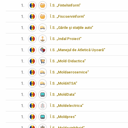
1.
Î.S. „Fintehinform”
1.
Î.S. „Fiscservinform”
1.
Î.S. „Gările şi staţiile auto”
1.
Î.S. „Indal Proiect”
1.
I.S. „Manejul de Atletică Ușoară”
1.
Î.S. „Mold-Didactica”
1.
Î.S. „Moldaeroservice”
1.
Î.S. „MoldATSA”
1.
Î.S. „MoldData”
1.
Î.S. „Moldelectrica”
1.
Î.S. „Moldpres”
Î.S. „Moldsuinhibrid”