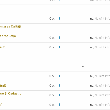
–
0 p.
nu
, Nu sînt inf
tarea Calităţii
–
reproducţia
0 p.
nu
, Nu sînt inf
ici”
0 p.
nu
, Nu sînt inf
–
–
0 p.
nu
, Nu sînt inf
trală"
0 p.
nu
, Nu sînt inf
ice Şi Cadastru
0 p.
nu
, Nu sînt inf
a"
0 p.
nu
, Nu sînt inf