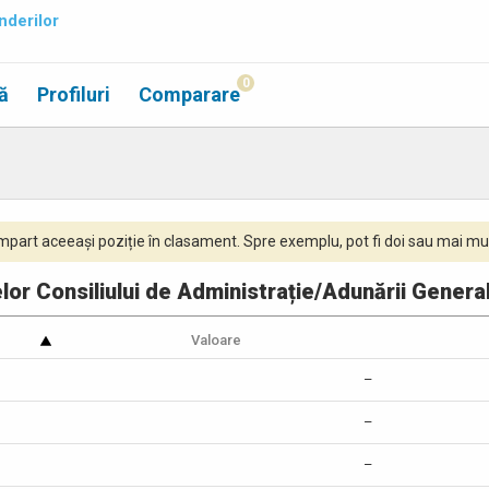
nderilor
0
ă
Profiluri
Comparare
part aceeași poziție în clasament. Spre exemplu, pot fi doi sau mai mul
lor Consiliului de Administrație/Adunării Genera
Valoare
–
–
–