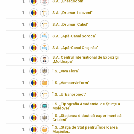
1.
S.A. „Energocom”
1.
S.A. „Drumuri Ialoveni”
1.
S.A. „Drumuri Cahul”
1.
S.A. „Apă-Canal Soroca”
1.
S.A. „Apă-Canal Chișinău"
S.A. Centrul Internaţional de Expoziţii
1.
„Moldexpo”
1.
Î.S. „Viva Flora”
1.
Î.S. „Vamservinform”
1.
Î.S. „Urbanproiect"
Î.S. „Tipografia Academiei de Ştiinţe a
1.
Moldovei”
Î.S. „Stațiunea didactică experimentală
1.
Criuleni”
Î.S. „Staţia de Stat pentru Încercarea
1.
Maşinilor„