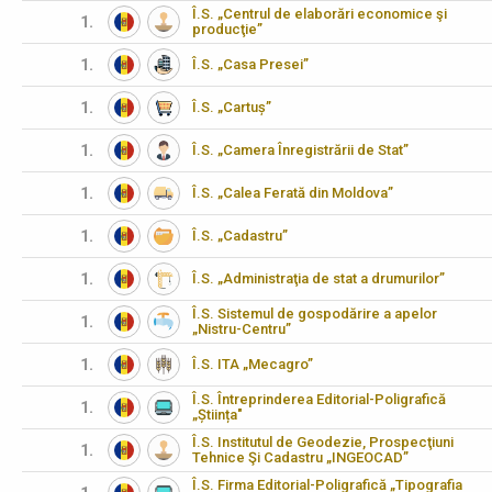
Î.S. „Centrul de elaborări economice şi
1.
producţie”
1.
Î.S. „Casa Presei”
1.
Î.S. „Cartuș”
1.
Î.S. „Camera Înregistrării de Stat”
1.
Î.S. „Calea Ferată din Moldova”
1.
Î.S. „Cadastru”
1.
Î.S. „Administraţia de stat a drumurilor”
Î.S. Sistemul de gospodărire a apelor
1.
„Nistru-Centru”
1.
Î.S. ITA „Mecagro”
Î.S. Întreprinderea Editorial-Poligrafică
1.
„Știința"
Î.S. Institutul de Geodezie, Prospecţiuni
1.
Tehnice Şi Cadastru „INGEOCAD”
Î.S. Firma Editorial-Poligrafică „Tipografia