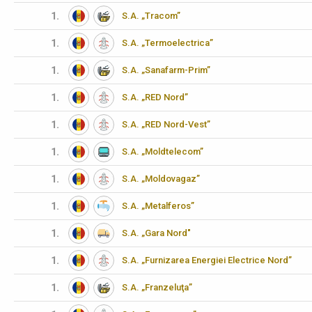
1.
S.A. „Tracom”
1.
S.A. „Termoelectrica”
1.
S.A. „Sanafarm-Prim”
1.
S.A. „RED Nord”
1.
S.A. „RED Nord-Vest”
1.
S.A. „Moldtelecom”
1.
S.A. „Moldovagaz”
1.
S.A. „Metalferos”
1.
S.A. „Gara Nord"
1.
S.A. „Furnizarea Energiei Electrice Nord”
1.
S.A. „Franzeluţa”