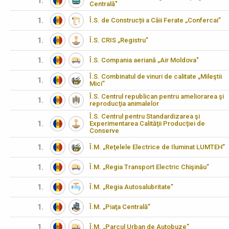
1.
Centrală"
1.
Î.S. de Construcții a Căii Ferate „Confercai”
1.
Î.S. CRIS „Registru”
1.
Î.S. Compania aeriană „Air Moldova"
Î.S. Combinatul de vinuri de calitate „Mileştii
1.
Mici”
Î.S. Centrul republican pentru ameliorarea şi
1.
reproducţia animalelor
Î.S. Centrul pentru Standardizarea şi
1.
Experimentarea Calităţii Producţiei de
Conserve
1.
Î.M. „Reţelele Electrice de Iluminat LUMTEH”
1.
Î.M. „Regia Transport Electric Chişinău”
1.
Î.M. „Regia Autosalubritate”
1.
Î.M. „Piaţa Centrală”
1.
Î.M. „Parcul Urban de Autobuze”