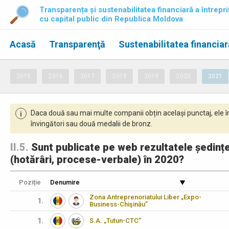
Transparența și sustenabilitatea financiară a întrepri
cu capital public din Republica Moldova
Acasă
Transparenţă
Sustenabilitatea financiar
2015
2016
2017
2018
2019
2020
2021
Daca două sau mai multe companii obțin același punctaj, ele î
i
învingători sau două medalii de bronz.
II.5.
Sunt publicate pe web rezultatele ședințe
(hotărâri, procese-verbale) în 2020?
Poziție
Denumire
Zona Antreprenoriatului Liber „Expo-
1.
Business-Chişinău”
1.
S.A. „Tutun-CTC”