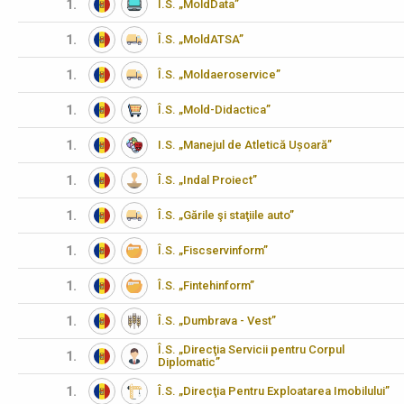
1.
Î.S. „MoldData”
1.
Î.S. „MoldATSA”
1.
Î.S. „Moldaeroservice”
1.
Î.S. „Mold-Didactica”
1.
I.S. „Manejul de Atletică Ușoară”
1.
Î.S. „Indal Proiect”
1.
Î.S. „Gările şi staţiile auto”
1.
Î.S. „Fiscservinform”
1.
Î.S. „Fintehinform”
1.
Î.S. „Dumbrava - Vest”
Î.S. „Direcţia Servicii pentru Corpul
1.
Diplomatic”
1.
Î.S. „Direcţia Pentru Exploatarea Imobilului”