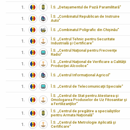
1.
Î.S. „Detașamentul de Pază Paramilitară”
Î.S. „Combinatul Republican de Instruire
1.
Auto”
1.
Î.S. „Combinatul Poligrafic din Chișinău”
Î.S. „Centrul Tehnic pentru Securitate
1.
Industrială şi Certificare”
Î.S. „Centrul Naţional pentru Frecvenţe
1.
Radio”
Î.S. „Centrul Naţional de Verificare a Calităţii
1.
Producţiei Alcoolice”
1.
Î.S. „Centrul Informaţional Agricol”
1.
Î.S. „Centrul de Telecomunicaţii Speciale”
Î.S. „Centrul de Stat pentru Atestarea şi
1.
Omologarea Produselor de Uz Fitosanitar şi
a Fertilizanţilor”
Î.S. „Centrul de pregătire a specialiştilor
1.
pentru Armata Naţională”
Î.S. „Centrul de Metrologie Aplicată şi
1.
Certificare”