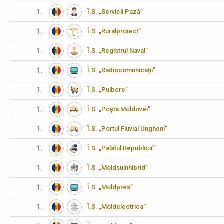
1.
Î.S. „Servicii Pază”
1.
Î.S. „Ruralproiect”
1.
Î.S. „Registrul Naval”
1.
Î.S. „Radiocomunicații”
1.
Î.S. „Pulbere”
1.
Î.S. „Poşta Moldovei”
1.
Î.S. „Portul Fluvial Ungheni”
1.
Î.S. „Palatul Republicii”
1.
Î.S. „Moldsuinhibrid”
1.
Î.S. „Moldpres”
1.
Î.S. „Moldelectrica”