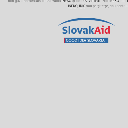
non-guvernamentală din Slovacia
INEKO
și de
IDIS "Viitorul"
. Nici
INEKO
, nici
INEKO
,
IDIS
sau părți terțe, sau pentru 