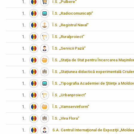
1.
Î.S. „Pulbere”
1.
Î.S. „Radiocomunicații”
1.
Î.S. „Registrul Naval”
1.
Î.S. „Ruralproiect”
1.
Î.S. „Servicii Pază”
1.
Î.S. „Staţia de Stat pentru Încercarea Maşinilo
1.
Î.S. „Stațiunea didactică experimentală Criulen
1.
Î.S. „Tipografia Academiei de Ştiinţe a Moldov
1.
Î.S. „Urbanproiect"
1.
Î.S. „Vamservinform”
1.
Î.S. „Viva Flora”
1.
S.A. Centrul Internaţional de Expoziţii „Molde