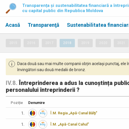
Transparența și sustenabilitatea financiară a întrepri
cu capital public din Republica Moldova
Acasă
Transparenţă
Sustenabilitatea financiar
2015
2016
2017
2018
2019
2020
2021
Daca două sau mai multe companii obțin același punctaj, ele î
i
învingători sau două medalii de bronz.
IV.8.
Întreprinderea a adus la cunoștința public
personalului întreprinderii ?
Poziție
Denumire
1.
Î.M. Regia „Apă-Canal Bălţi"
1.
Î.M. „Apă-Canal Cahul”