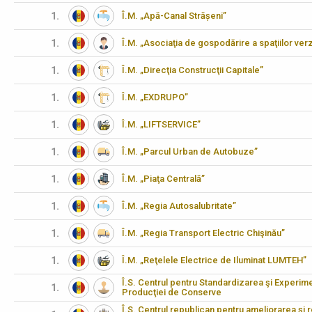
1.
Î.M. „Apă-Canal Strășeni”
1.
Î.M. „Asociaţia de gospodărire a spaţiilor verz
1.
Î.M. „Direcţia Construcţii Capitale”
1.
Î.M. „EXDRUPO”
1.
Î.M. „LIFTSERVICE”
1.
Î.M. „Parcul Urban de Autobuze”
1.
Î.M. „Piaţa Centrală”
1.
Î.M. „Regia Autosalubritate”
1.
Î.M. „Regia Transport Electric Chişinău”
1.
Î.M. „Reţelele Electrice de Iluminat LUMTEH”
Î.S. Centrul pentru Standardizarea şi Experimen
1.
Producţiei de Conserve
Î.S. Centrul republican pentru ameliorarea şi 