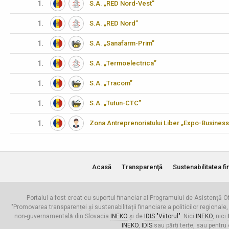
1.
S.A. „RED Nord-Vest”
1.
S.A. „RED Nord”
1.
S.A. „Sanafarm-Prim”
1.
S.A. „Termoelectrica”
1.
S.A. „Tracom”
1.
S.A. „Tutun-CTC”
1.
Zona Antreprenoriatului Liber „Expo-Business
Acasă
Transparenţă
Sustenabilitatea fi
Portalul a fost creat cu suportul financiar al Programului de Asistență Of
"Promovarea transparenței și sustenabilității financiare a politicilor regionale,
non-guvernamentală din Slovacia
INEKO
și de
IDIS "Viitorul"
. Nici
INEKO
, nici
INEKO
,
IDIS
sau părți terțe, sau pentru 