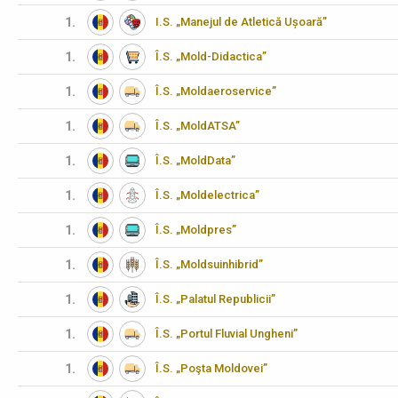
1.
I.S. „Manejul de Atletică Ușoară”
1.
Î.S. „Mold-Didactica”
1.
Î.S. „Moldaeroservice”
1.
Î.S. „MoldATSA”
1.
Î.S. „MoldData”
1.
Î.S. „Moldelectrica”
1.
Î.S. „Moldpres”
1.
Î.S. „Moldsuinhibrid”
1.
Î.S. „Palatul Republicii”
1.
Î.S. „Portul Fluvial Ungheni”
1.
Î.S. „Poşta Moldovei”