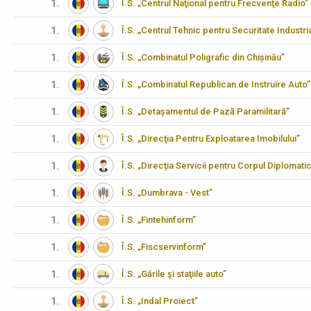
1.
Î.S. „Centrul Naţional pentru Frecvenţe Radio”
1.
Î.S. „Centrul Tehnic pentru Securitate Industria
1.
Î.S. „Combinatul Poligrafic din Chișinău”
1.
Î.S. „Combinatul Republican de Instruire Auto”
1.
Î.S. „Detașamentul de Pază Paramilitară”
1.
Î.S. „Direcţia Pentru Exploatarea Imobilului”
1.
Î.S. „Direcţia Servicii pentru Corpul Diplomati
1.
Î.S. „Dumbrava - Vest”
1.
Î.S. „Fintehinform”
1.
Î.S. „Fiscservinform”
1.
Î.S. „Gările şi staţiile auto”
1.
Î.S. „Indal Proiect”