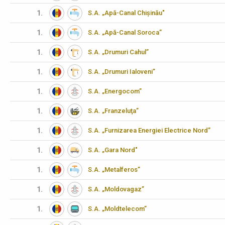
1.
S.A. „Apă-Canal Chișinău"
1.
S.A. „Apă-Canal Soroca”
1.
S.A. „Drumuri Cahul”
1.
S.A. „Drumuri Ialoveni”
1.
S.A. „Energocom”
1.
S.A. „Franzeluţa”
1.
S.A. „Furnizarea Energiei Electrice Nord”
1.
S.A. „Gara Nord"
1.
S.A. „Metalferos”
1.
S.A. „Moldovagaz”
1.
S.A. „Moldtelecom”