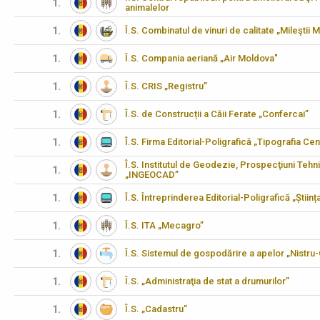
1.
animalelor
1.
Î.S. Combinatul de vinuri de calitate „Mileştii M
1.
Î.S. Compania aeriană „Air Moldova"
1.
Î.S. CRIS „Registru”
1.
Î.S. de Construcții a Căii Ferate „Confercai”
1.
Î.S. Firma Editorial-Poligrafică „Tipografia Cen
Î.S. Institutul de Geodezie, Prospecţiuni Tehn
1.
„INGEOCAD”
1.
Î.S. Întreprinderea Editorial-Poligrafică „Științ
1.
Î.S. ITA „Mecagro”
1.
Î.S. Sistemul de gospodărire a apelor „Nistru
1.
Î.S. „Administraţia de stat a drumurilor”
1.
Î.S. „Cadastru”