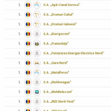
1.
S.A. „Apă-Canal Soroca”
1.
S.A. „Drumuri Cahul”
1.
S.A. „Drumuri Ialoveni”
1.
S.A. „Energocom”
1.
S.A. „Franzeluţa”
1.
S.A. „Furnizarea Energiei Electrice Nord”
1.
S.A. „Gara Nord"
1.
S.A. „Metalferos”
1.
S.A. „Moldovagaz”
1.
S.A. „Moldtelecom”
1.
S.A. „RED Nord-Vest”