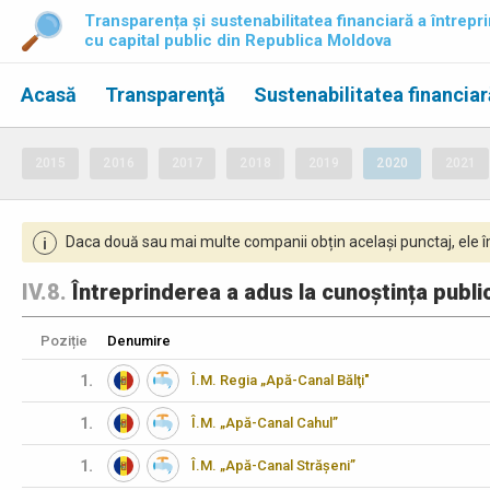
Transparența și sustenabilitatea financiară a întrepri
cu capital public din Republica Moldova
Acasă
Transparenţă
Sustenabilitatea financiar
2015
2016
2017
2018
2019
2020
2021
Daca două sau mai multe companii obțin același punctaj, ele îm
i
IV.8.
Întreprinderea a adus la cunoștința publicu
Poziție
Denumire
1.
Î.M. Regia „Apă-Canal Bălţi"
1.
Î.M. „Apă-Canal Cahul”
1.
Î.M. „Apă-Canal Strășeni”