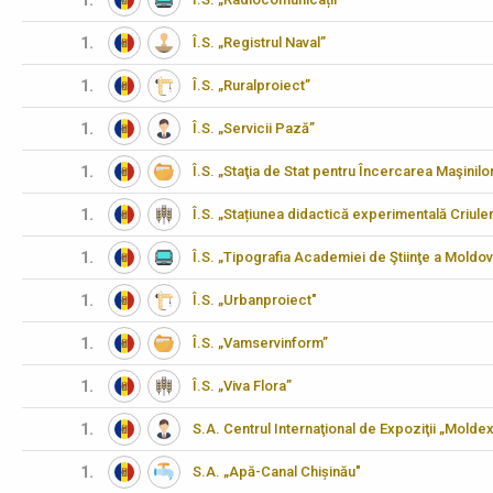
1.
1.
Î.S. „Registrul Naval”
1.
Î.S. „Ruralproiect”
1.
Î.S. „Servicii Pază”
1.
Î.S. „Staţia de Stat pentru Încercarea Maşinilo
1.
Î.S. „Stațiunea didactică experimentală Criulen
1.
Î.S. „Tipografia Academiei de Ştiinţe a Moldov
1.
Î.S. „Urbanproiect"
1.
Î.S. „Vamservinform”
1.
Î.S. „Viva Flora”
1.
S.A. Centrul Internaţional de Expoziţii „Molde
1.
S.A. „Apă-Canal Chișinău"