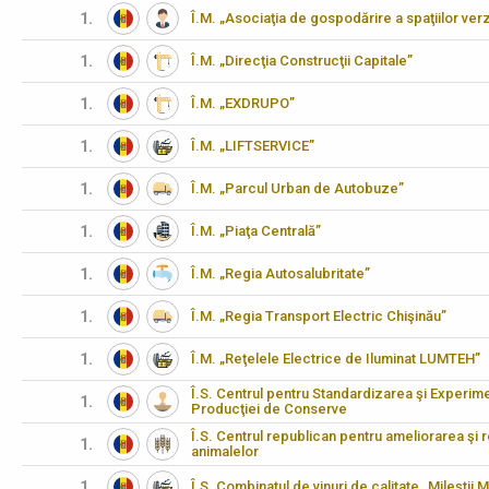
1.
Î.M. „Asociaţia de gospodărire a spaţiilor verz
1.
Î.M. „Direcţia Construcţii Capitale”
1.
Î.M. „EXDRUPO”
1.
Î.M. „LIFTSERVICE”
1.
Î.M. „Parcul Urban de Autobuze”
1.
Î.M. „Piaţa Centrală”
1.
Î.M. „Regia Autosalubritate”
1.
Î.M. „Regia Transport Electric Chişinău”
1.
Î.M. „Reţelele Electrice de Iluminat LUMTEH”
Î.S. Centrul pentru Standardizarea şi Experimen
1.
Producţiei de Conserve
Î.S. Centrul republican pentru ameliorarea şi 
1.
animalelor
1.
Î.S. Combinatul de vinuri de calitate „Mileştii M