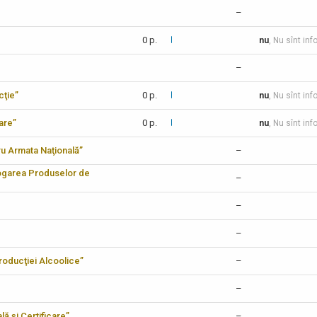
–
0 p.
nu
, Nu sînt inf
–
cţie”
0 p.
nu
, Nu sînt inf
care”
0 p.
nu
, Nu sînt inf
tru Armata Naţională”
–
logarea Produselor de
–
–
–
 Producţiei Alcoolice”
–
–
lă şi Certificare”
–