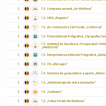
1.
Î.S. Compania aeriană „Air Moldova"
1.
Î.S. CRIS „Registru”
1.
Î.S. de Construcții a Căii Ferate „Confercai”
1.
Î.S. Firma Editorial-Poligrafică „Tipografia Cen
Î.S. Institutul de Geodezie, Prospecţiuni Tehn
1.
„INGEOCAD”
1.
Î.S. Întreprinderea Editorial-Poligrafică „Științ
1.
Î.S. ITA „Mecagro”
1.
Î.S. Sistemul de gospodărire a apelor „Nistru
1.
Î.S. „Administraţia de stat a drumurilor”
1.
Î.S. „Cadastru”
1.
Î.S. „Calea Ferată din Moldova”