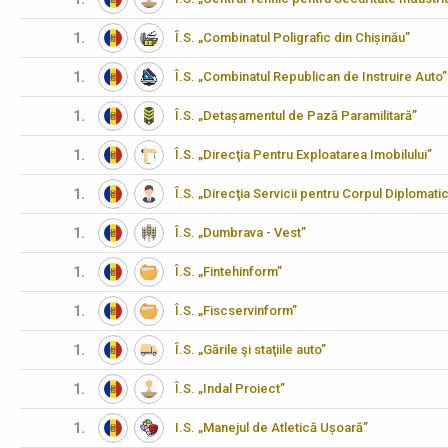
1.
Î.S. „Combinatul Poligrafic din Chișinău”
1.
Î.S. „Combinatul Republican de Instruire Auto”
1.
Î.S. „Detașamentul de Pază Paramilitară”
1.
Î.S. „Direcţia Pentru Exploatarea Imobilului”
1.
Î.S. „Direcţia Servicii pentru Corpul Diplomati
1.
Î.S. „Dumbrava - Vest”
1.
Î.S. „Fintehinform”
1.
Î.S. „Fiscservinform”
1.
Î.S. „Gările şi staţiile auto”
1.
Î.S. „Indal Proiect”
1.
I.S. „Manejul de Atletică Ușoară”