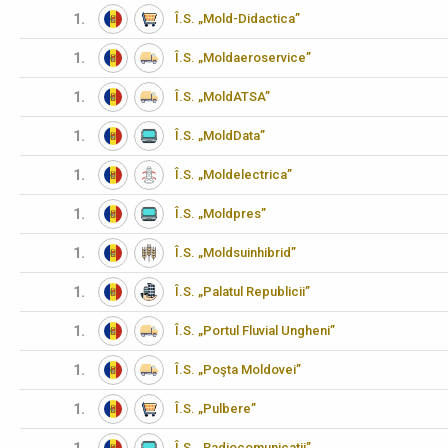
1.
Î.S. „Mold-Didactica”
1.
Î.S. „Moldaeroservice”
1.
Î.S. „MoldATSA”
1.
Î.S. „MoldData”
1.
Î.S. „Moldelectrica”
1.
Î.S. „Moldpres”
1.
Î.S. „Moldsuinhibrid”
1.
Î.S. „Palatul Republicii”
1.
Î.S. „Portul Fluvial Ungheni”
1.
Î.S. „Poşta Moldovei”
1.
Î.S. „Pulbere”
Î.S. „Radiocomunicații”