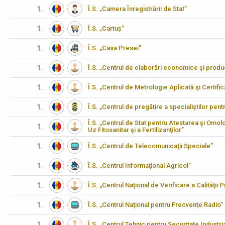
1.
Î.S. „Camera Înregistrării de Stat”
1.
Î.S. „Cartuș”
1.
Î.S. „Casa Presei”
1.
Î.S. „Centrul de elaborări economice şi produ
1.
Î.S. „Centrul de Metrologie Aplicată şi Certifi
1.
Î.S. „Centrul de pregătire a specialiştilor pen
Î.S. „Centrul de Stat pentru Atestarea şi Omo
1.
Uz Fitosanitar şi a Fertilizanţilor”
1.
Î.S. „Centrul de Telecomunicaţii Speciale”
1.
Î.S. „Centrul Informaţional Agricol”
1.
Î.S. „Centrul Naţional de Verificare a Calităţii
1.
Î.S. „Centrul Naţional pentru Frecvenţe Radio”
1.
Î.S. „Centrul Tehnic pentru Securitate Industria