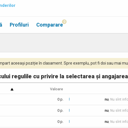
nderilor
0
ă
Profiluri
Comparare
part aceeași poziție în clasament. Spre exemplu, pot fi doi sau mai mul
lui regulile cu privire la selectarea și angajarea
Valoare
0 p.
nu
, Nu sînt inf
0 p.
nu
, Nu sînt inf
0 p.
nu
, Nu sînt inf