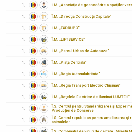
1.
Î.M. „Asociaţia de gospodărire a spaţiilor verz
1.
Î.M. „Direcţia Construcţii Capitale”
1.
Î.M. „EXDRUPO”
1.
Î.M. „LIFTSERVICE”
1.
Î.M. „Parcul Urban de Autobuze”
1.
Î.M. „Piaţa Centrală”
1.
Î.M. „Regia Autosalubritate”
1.
Î.M. „Regia Transport Electric Chişinău”
1.
Î.M. „Reţelele Electrice de Iluminat LUMTEH”
Î.S. Centrul pentru Standardizarea şi Experimen
1.
Producţiei de Conserve
Î.S. Centrul republican pentru ameliorarea şi 
1.
animalelor
1.
Î.S. Combinatul de vinuri de calitate „Mileştii M