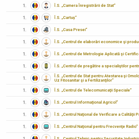
1.
Î.S. „Camera Înregistrării de Stat”
1.
Î.S. „Cartuș”
1.
Î.S. „Casa Presei”
1.
Î.S. „Centrul de elaborări economice şi produ
1.
Î.S. „Centrul de Metrologie Aplicată şi Certifi
1.
Î.S. „Centrul de pregătire a specialiştilor pen
Î.S. „Centrul de Stat pentru Atestarea şi Omo
1.
Uz Fitosanitar şi a Fertilizanţilor”
1.
Î.S. „Centrul de Telecomunicaţii Speciale”
1.
Î.S. „Centrul Informaţional Agricol”
1.
Î.S. „Centrul Naţional de Verificare a Calităţii
1.
Î.S. „Centrul Naţional pentru Frecvenţe Radio”
1.
Î.S. „Centrul Tehnic pentru Securitate Industria