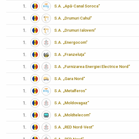
1.
S.A. „Apă-Canal Soroca”
1.
S.A. „Drumuri Cahul”
1.
S.A. „Drumuri Ialoveni”
1.
S.A. „Energocom”
1.
S.A. „Franzeluţa”
1.
S.A. „Furnizarea Energiei Electrice Nord”
1.
S.A. „Gara Nord"
1.
S.A. „Metalferos”
1.
S.A. „Moldovagaz”
1.
S.A. „Moldtelecom”
1.
S.A. „RED Nord-Vest”