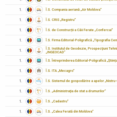
1.
Î.S. Compania aeriană „Air Moldova"
1.
Î.S. CRIS „Registru”
1.
Î.S. de Construcții a Căii Ferate „Confercai”
1.
Î.S. Firma Editorial-Poligrafică „Tipografia Cen
Î.S. Institutul de Geodezie, Prospecţiuni Tehn
1.
„INGEOCAD”
1.
Î.S. Întreprinderea Editorial-Poligrafică „Științ
1.
Î.S. ITA „Mecagro”
1.
Î.S. Sistemul de gospodărire a apelor „Nistru
1.
Î.S. „Administraţia de stat a drumurilor”
1.
Î.S. „Cadastru”
1.
Î.S. „Calea Ferată din Moldova”