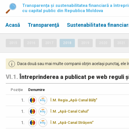
Transparența și sustenabilitatea financiară a întrepri
cu capital public din Republica Moldova
Acasă
Transparenţă
Sustenabilitatea financiar
2015
2016
2017
2018
2019
2020
2021
Daca două sau mai multe companii obțin același punctaj, ele îm
i
VI.1.
Întreprinderea a publicat pe web reguli și
Poziție
Denumire
1.
Î.M. Regia „Apă-Canal Bălţi"
1.
Î.M. „Apă-Canal Cahul”
1.
Î.M. „Apă-Canal Strășeni”