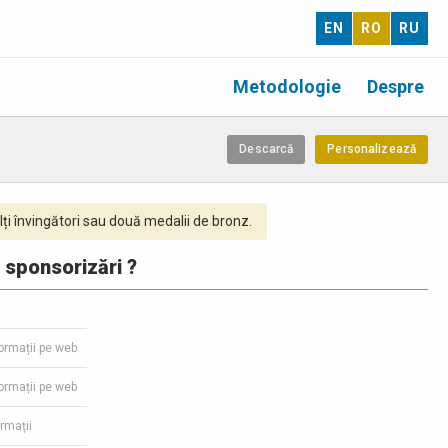
EN
RO
RU
Metodologie
Despre
Descarcă
Personalizează
ți învingători sau două medalii de bronz.
, sponsorizări ?
formații pe web
formații pe web
ormații