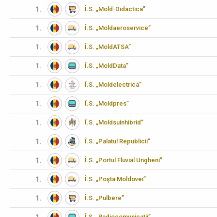
1.
Î.S. „Mold-Didactica”
1.
Î.S. „Moldaeroservice”
1.
Î.S. „MoldATSA”
1.
Î.S. „MoldData”
1.
Î.S. „Moldelectrica”
1.
Î.S. „Moldpres”
1.
Î.S. „Moldsuinhibrid”
1.
Î.S. „Palatul Republicii”
1.
Î.S. „Portul Fluvial Ungheni”
1.
Î.S. „Poşta Moldovei”
1.
Î.S. „Pulbere”
Î.S. „Radiocomunicații”