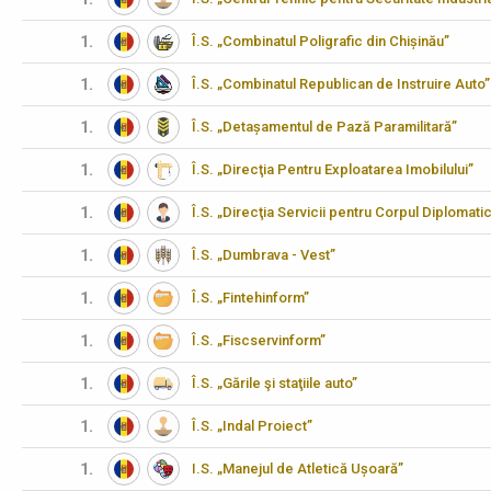
1.
Î.S. „Combinatul Poligrafic din Chișinău”
1.
Î.S. „Combinatul Republican de Instruire Auto”
1.
Î.S. „Detașamentul de Pază Paramilitară”
1.
Î.S. „Direcţia Pentru Exploatarea Imobilului”
1.
Î.S. „Direcţia Servicii pentru Corpul Diplomati
1.
Î.S. „Dumbrava - Vest”
1.
Î.S. „Fintehinform”
1.
Î.S. „Fiscservinform”
1.
Î.S. „Gările şi staţiile auto”
1.
Î.S. „Indal Proiect”
1.
I.S. „Manejul de Atletică Ușoară”