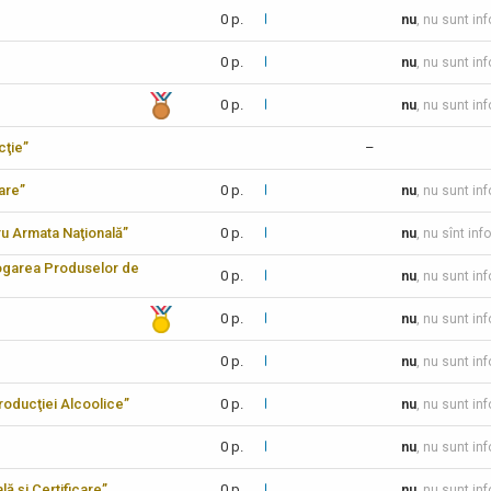
0 p.
nu
, nu sunt in
0 p.
nu
, nu sunt in
0 p.
nu
, nu sunt in
cţie”
–
care”
0 p.
nu
, nu sunt in
tru Armata Naţională”
0 p.
nu
, nu sînt inf
logarea Produselor de
0 p.
nu
, nu sunt in
0 p.
nu
, nu sunt in
0 p.
nu
, nu sunt in
 Producţiei Alcoolice”
0 p.
nu
, nu sunt in
0 p.
nu
, nu sunt in
lă şi Certificare”
0 p.
nu
, nu sunt in