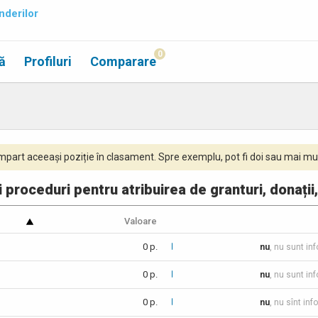
nderilor
0
ă
Profiluri
Comparare
part aceeași poziție în clasament. Spre exemplu, pot fi doi sau mai mul
 proceduri pentru atribuirea de granturi, donații
Valoare
0 p.
nu
, nu sunt in
0 p.
nu
, nu sunt in
0 p.
nu
, nu sînt inf