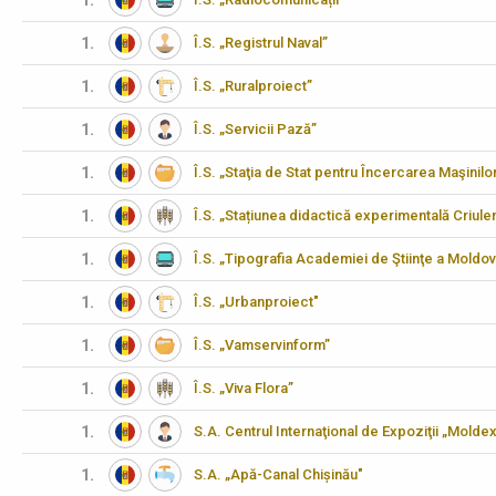
1.
1.
Î.S. „Registrul Naval”
1.
Î.S. „Ruralproiect”
1.
Î.S. „Servicii Pază”
1.
Î.S. „Staţia de Stat pentru Încercarea Maşinilo
1.
Î.S. „Stațiunea didactică experimentală Criulen
1.
Î.S. „Tipografia Academiei de Ştiinţe a Moldov
1.
Î.S. „Urbanproiect"
1.
Î.S. „Vamservinform”
1.
Î.S. „Viva Flora”
1.
S.A. Centrul Internaţional de Expoziţii „Molde
1.
S.A. „Apă-Canal Chișinău"