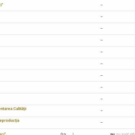
i”
–
–
–
–
–
–
–
–
–
tarea Calităţii
–
reproducţia
–
ici”
0 p.
nu
, nu sunt in