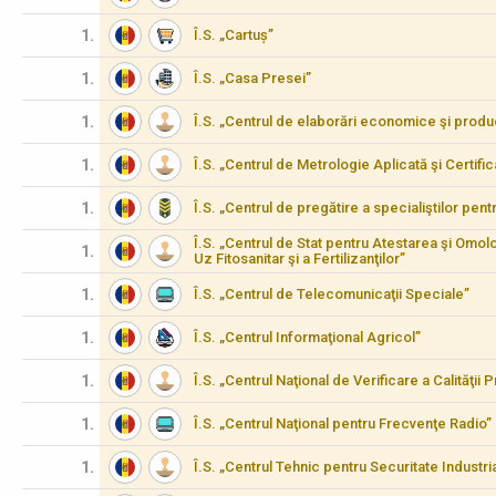
1.
Î.S. „Cartuș”
1.
Î.S. „Casa Presei”
1.
Î.S. „Centrul de elaborări economice şi produ
1.
Î.S. „Centrul de Metrologie Aplicată şi Certifi
1.
Î.S. „Centrul de pregătire a specialiştilor pen
Î.S. „Centrul de Stat pentru Atestarea şi Omo
1.
Uz Fitosanitar şi a Fertilizanţilor”
1.
Î.S. „Centrul de Telecomunicaţii Speciale”
1.
Î.S. „Centrul Informaţional Agricol”
1.
Î.S. „Centrul Naţional de Verificare a Calităţii
1.
Î.S. „Centrul Naţional pentru Frecvenţe Radio”
1.
Î.S. „Centrul Tehnic pentru Securitate Industria