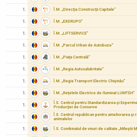
1.
Î.M. „Direcţia Construcţii Capitale”
1.
Î.M. „EXDRUPO”
1.
Î.M. „LIFTSERVICE”
1.
Î.M. „Parcul Urban de Autobuze”
1.
Î.M. „Piaţa Centrală”
1.
Î.M. „Regia Autosalubritate”
1.
Î.M. „Regia Transport Electric Chişinău”
1.
Î.M. „Reţelele Electrice de Iluminat LUMTEH”
Î.S. Centrul pentru Standardizarea şi Experimen
1.
Producţiei de Conserve
Î.S. Centrul republican pentru ameliorarea şi 
1.
animalelor
1.
Î.S. Combinatul de vinuri de calitate „Mileştii M