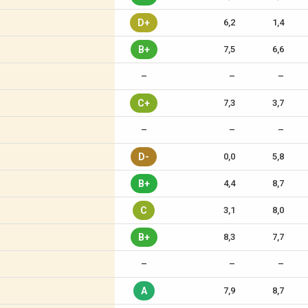
D+
6,2
1,4
B+
7,5
6,6
–
–
–
C+
7,3
3,7
–
–
–
D-
0,0
5,8
B+
4,4
8,7
C
3,1
8,0
B+
8,3
7,7
–
–
–
A
7,9
8,7