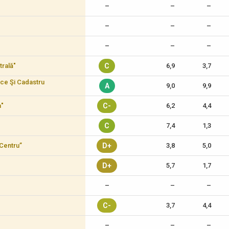
–
–
–
–
–
–
–
–
–
trală"
C
6,9
3,7
ice Şi Cadastru
A
9,0
9,9
a"
C-
6,2
4,4
C
7,4
1,3
-Centru”
D+
3,8
5,0
D+
5,7
1,7
–
–
–
C-
3,7
4,4
–
–
–