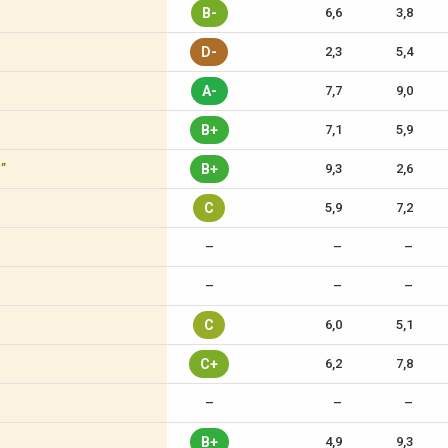
B-
6,6
3,8
D-
2,3
5,4
A-
7,7
9,0
B+
7,1
5,9
c”
B+
9,3
2,6
C
5,9
7,2
–
–
–
–
–
–
C
6,0
5,1
C+
6,2
7,8
–
–
–
B+
4,9
9,3