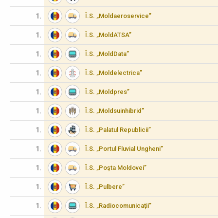
1.
Î.S. „Moldaeroservice”
1.
Î.S. „MoldATSA”
1.
Î.S. „MoldData”
1.
Î.S. „Moldelectrica”
1.
Î.S. „Moldpres”
1.
Î.S. „Moldsuinhibrid”
1.
Î.S. „Palatul Republicii”
1.
Î.S. „Portul Fluvial Ungheni”
1.
Î.S. „Poşta Moldovei”
1.
Î.S. „Pulbere”
1.
Î.S. „Radiocomunicații”