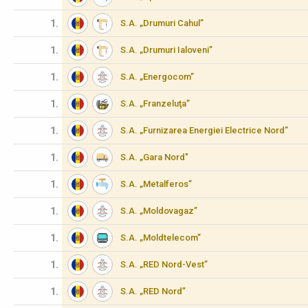
1.
S.A. „Drumuri Cahul”
1.
S.A. „Drumuri Ialoveni”
1.
S.A. „Energocom”
1.
S.A. „Franzeluţa”
1.
S.A. „Furnizarea Energiei Electrice Nord”
1.
S.A. „Gara Nord"
1.
S.A. „Metalferos”
1.
S.A. „Moldovagaz”
1.
S.A. „Moldtelecom”
1.
S.A. „RED Nord-Vest”
1.
S.A. „RED Nord”