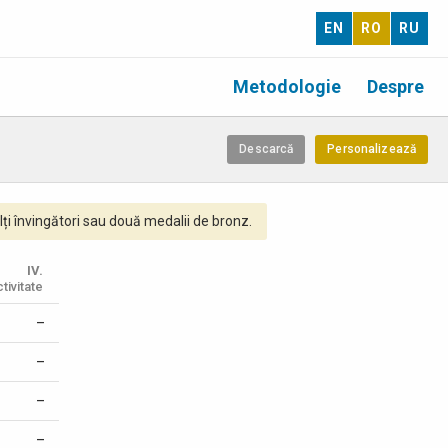
EN
RO
RU
Metodologie
Despre
Descarcă
Personalizează
ți învingători sau două medalii de bronz.
IV.
tivitate
–
–
–
–