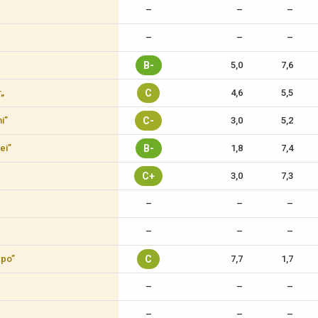
–
–
–
–
–
–
B-
5,0
7,6
r„
C
4,6
5,5
i”
C-
3,0
5,2
ei”
B-
1,8
7,4
C+
3,0
7,3
–
–
–
–
–
–
xpo”
C
7,7
1,7
–
–
–
–
–
–