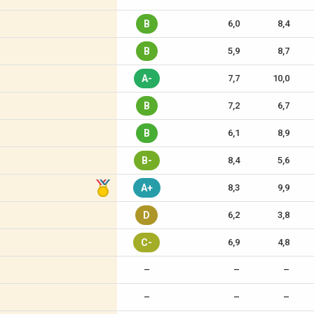
B
6,0
8,4
B
5,9
8,7
A-
7,7
10,0
B
7,2
6,7
B
6,1
8,9
B-
8,4
5,6
A+
8,3
9,9
D
6,2
3,8
C-
6,9
4,8
–
–
–
–
–
–