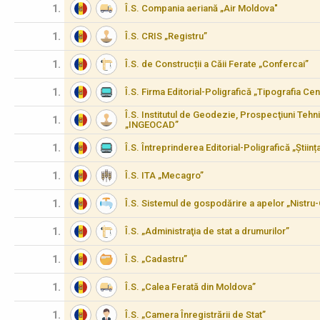
1.
Î.S. Compania aeriană „Air Moldova"
1.
Î.S. CRIS „Registru”
1.
Î.S. de Construcții a Căii Ferate „Confercai”
1.
Î.S. Firma Editorial-Poligrafică „Tipografia Cen
Î.S. Institutul de Geodezie, Prospecţiuni Tehn
1.
„INGEOCAD”
1.
Î.S. Întreprinderea Editorial-Poligrafică „Științ
1.
Î.S. ITA „Mecagro”
1.
Î.S. Sistemul de gospodărire a apelor „Nistru
1.
Î.S. „Administraţia de stat a drumurilor”
1.
Î.S. „Cadastru”
1.
Î.S. „Calea Ferată din Moldova”
1.
Î.S. „Camera Înregistrării de Stat”