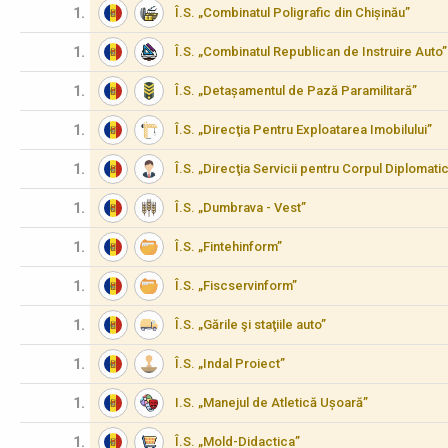
1.
Î.S. „Combinatul Poligrafic din Chișinău”
1.
Î.S. „Combinatul Republican de Instruire Auto”
1.
Î.S. „Detașamentul de Pază Paramilitară”
1.
Î.S. „Direcţia Pentru Exploatarea Imobilului”
1.
Î.S. „Direcţia Servicii pentru Corpul Diplomati
1.
Î.S. „Dumbrava - Vest”
1.
Î.S. „Fintehinform”
1.
Î.S. „Fiscservinform”
1.
Î.S. „Gările şi staţiile auto”
1.
Î.S. „Indal Proiect”
1.
I.S. „Manejul de Atletică Ușoară”
1.
Î.S. „Mold-Didactica”