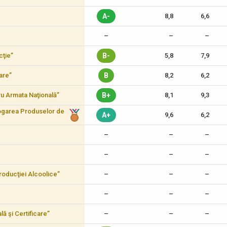
A-
8,8
6,6
–
–
–
cţie”
B-
5,8
7,9
care”
B
8,2
6,2
tru Armata Naţională”
B+
8,1
9,3
logarea Produselor de
A+
9,6
6,2
–
–
–
–
–
–
 Producţiei Alcoolice”
–
–
–
–
–
–
lă şi Certificare”
–
–
–