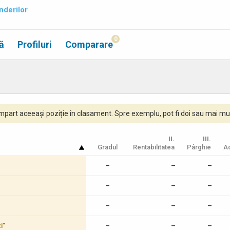
nderilor
0
ă
Profiluri
Comparare
part aceeași poziție în clasament. Spre exemplu, pot fi doi sau mai mul
II.
III.
Gradul
Rentabilitatea
Pârghie
Ac
–
–
–
–
–
–
–
–
–
i”
–
–
–