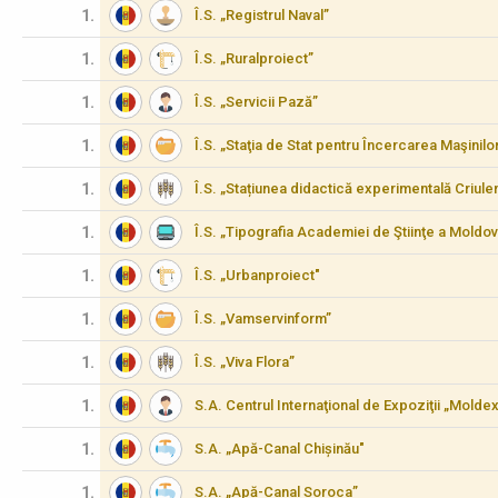
1.
Î.S. „Registrul Naval”
1.
Î.S. „Ruralproiect”
1.
Î.S. „Servicii Pază”
1.
Î.S. „Staţia de Stat pentru Încercarea Maşinilo
1.
Î.S. „Stațiunea didactică experimentală Criulen
1.
Î.S. „Tipografia Academiei de Ştiinţe a Moldov
1.
Î.S. „Urbanproiect"
1.
Î.S. „Vamservinform”
1.
Î.S. „Viva Flora”
1.
S.A. Centrul Internaţional de Expoziţii „Molde
1.
S.A. „Apă-Canal Chișinău"
1.
S.A. „Apă-Canal Soroca”