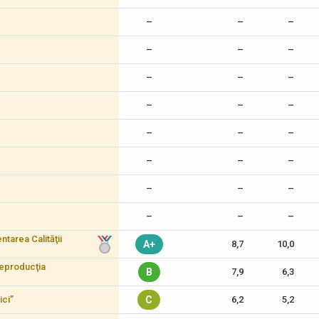
–
–
–
–
–
–
–
–
–
–
–
–
–
–
–
–
–
–
–
–
–
–
–
–
tarea Calităţii
A+
8,7
10,0
reproducţia
B
7,9
6,3
ici”
C
6,2
5,2