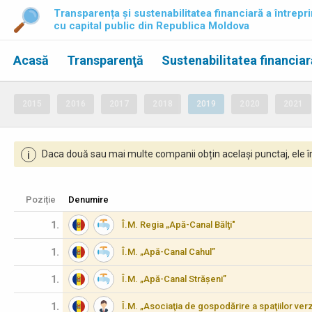
Transparența și sustenabilitatea financiară a întrepri
cu capital public din Republica Moldova
Acasă
Transparenţă
Sustenabilitatea financiar
2015
2016
2017
2018
2019
2020
2021
Daca două sau mai multe companii obțin același punctaj, ele îm
i
Poziție
Denumire
1.
Î.M. Regia „Apă-Canal Bălţi"
1.
Î.M. „Apă-Canal Cahul”
1.
Î.M. „Apă-Canal Strășeni”
1.
Î.M. „Asociaţia de gospodărire a spaţiilor verz