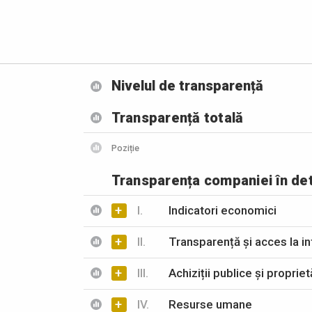
Nivelul de transparență
Transparență totală
Poziție
Transparența companiei în det
+
I.
Indicatori economici
+
II.
Transparență și acces la in
+
III.
Achiziții publice și propriet
+
IV.
Resurse umane