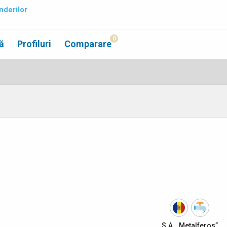
nderilor
0
ă
Profiluri
Comparare
S.A. „Metalferos”