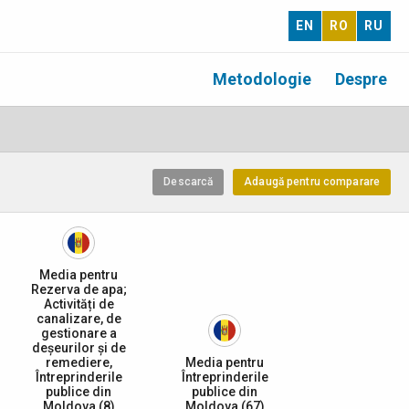
EN
RO
RU
Metodologie
Despre
Descarcă
Adaugă pentru comparare
Media pentru
Rezerva de apa;
Activități de
canalizare, de
gestionare a
deșeurilor și de
remediere,
Media pentru
Întreprinderile
Întreprinderile
publice din
publice din
Moldova (8)
Moldova (67)