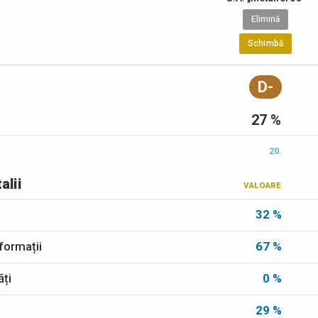
Elimină
Schimbă
D-
27 %
20.
alii
VALOARE
32 %
formații
67 %
ăți
0 %
29 %