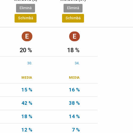
Elimină
Elimină
Schimbă
Schimbă
E
E
20 %
18 %
30.
34.
MEDIA
MEDIA
15 %
16 %
42 %
38 %
18 %
14 %
12 %
7 %