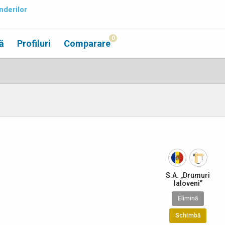
nderilor
0
ă
Profiluri
Comparare
S.A. „Drumuri
Ialoveni”
Elimină
Schimbă