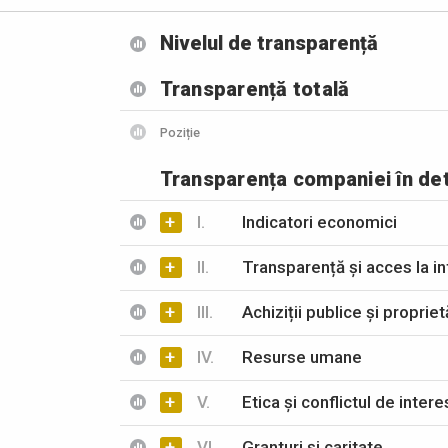
Nivelul de transparență
Transparență totală
Poziție
Transparența companiei în det
+
I.
Indicatori economici
+
II.
Transparență și acces la in
+
III.
Achiziții publice și propriet
+
IV.
Resurse umane
+
V.
Etica și conflictul de inter
+
VI.
Granturi și caritate