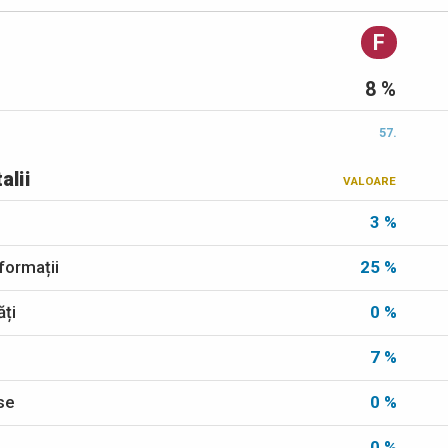
F
8 %
57.
alii
VALOARE
3 %
formații
25 %
ăți
0 %
7 %
ese
0 %
0 %