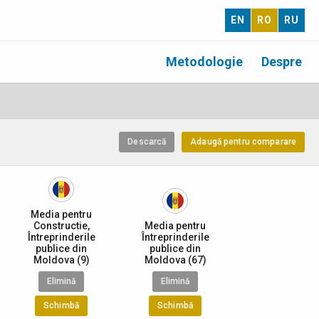
EN
RO
RU
Metodologie
Despre
Descarcă
Adaugă pentru comparare
Media pentru
Constructie,
Media pentru
Întreprinderile
Întreprinderile
publice din
publice din
Moldova (9)
Moldova (67)
Elimină
Elimină
Schimbă
Schimbă