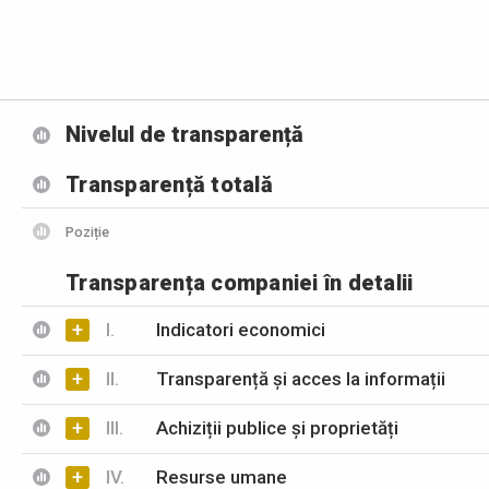
Nivelul de transparență
Transparență totală
Poziție
Transparența companiei în detalii
+
I.
Indicatori economici
+
II.
Transparență și acces la informații
+
III.
Achiziții publice și proprietăți
+
IV.
Resurse umane