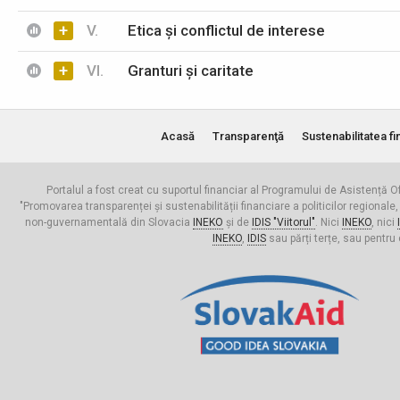
+
V.
Etica și conflictul de interese
+
VI.
Granturi și caritate
Acasă
Transparenţă
Sustenabilitatea fi
Portalul a fost creat cu suportul financiar al Programului de Asistență Of
"Promovarea transparenței și sustenabilității financiare a politicilor regionale,
non-guvernamentală din Slovacia
INEKO
și de
IDIS "Viitorul"
. Nici
INEKO
, nici
INEKO
,
IDIS
sau părți terțe, sau pentru 