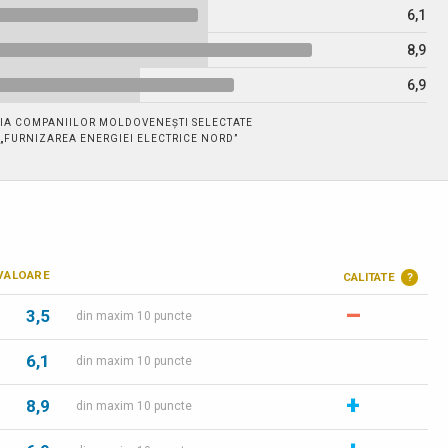
6,1
8,9
6,9
IA COMPANIILOR MOLDOVENEȘTI SELECTATE
. „FURNIZAREA ENERGIEI ELECTRICE NORD”
VALOARE
CALITATE
?
–
3,5
din maxim 10 puncte
6,1
din maxim 10 puncte
+
8,9
din maxim 10 puncte