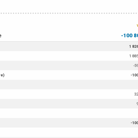
e
-100 8
1 82
1 88
-5
re)
-10
3
-10