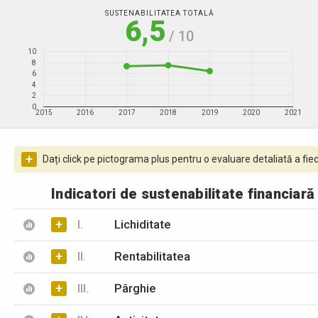
SUSTENABILITATEA TOTALĂ
6,5
/ 10
10
8
6
4
2
0
2015
2016
2017
2018
2019
2020
2021
+
Dați click pe pictograma plus pentru o evaluare detaliată a fiec
Indicatori de sustenabilitate financiară
+
I.
Lichiditate
+
II.
Rentabilitatea
+
III.
Pârghie