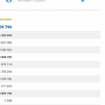
+
6,9
din maxim 10 puncte
VALOARE
09 794
6 260 660
5 601 086
9 340 426
0 808 396
876 114
2 763 266
9 209 183
371 635
0 809 794
-1 398