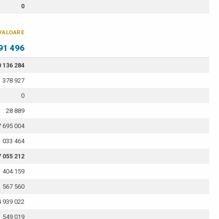
0
VALOARE
91 496
0 136 284
1 378 927
0
28 889
7 695 004
1 033 464
 055 212
404 159
567 560
 939 022
549 019