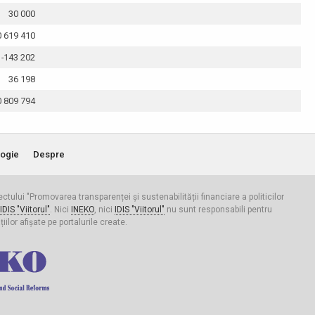
30 000
0 619 410
-143 202
36 198
0 809 794
ogie
Despre
iectului "Promovarea transparenței și sustenabilității financiare a politicilor
IDIS "Viitorul"
. Nici
INEKO
, nici
IDIS "Viitorul"
nu sunt responsabili pentru
ilor afișate pe portalurile create.