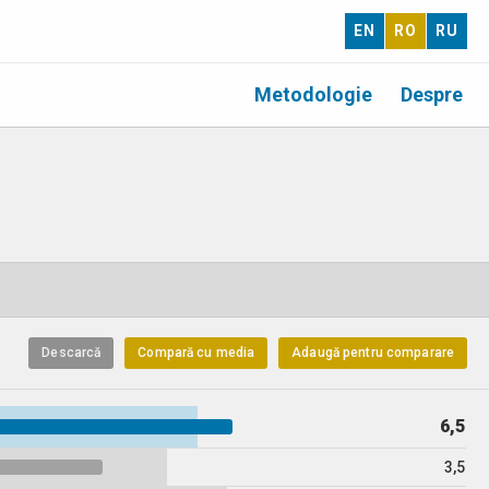
EN
RO
RU
Metodologie
Despre
Descarcă
Compară cu media
Adaugă pentru comparare
6,5
3,5