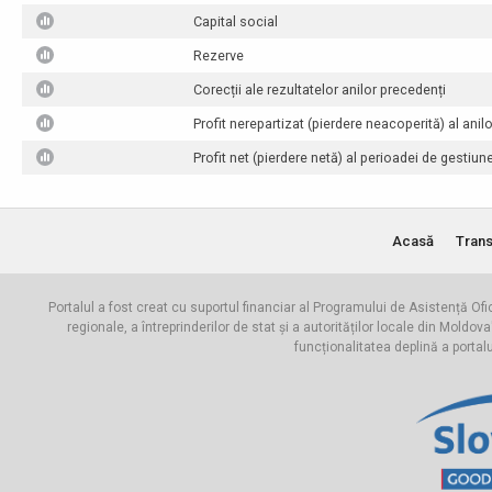
Capital social
Rezerve
Corecții ale rezultatelor anilor precedenți
Profit nerepartizat (pierdere neacoperită) al anil
Profit net (pierdere netă) al perioadei de gestiun
Acasă
Trans
Portalul a fost creat cu suportul financiar al Programului de Asistență Ofi
regionale, a întreprinderilor de stat și a autorităților locale din Mo
funcționalitatea deplină a portal