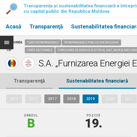
Transparența și sustenabilitatea financiară a întrepri
cu capital public din Republica Moldova
Acasă
Transparenţă
Sustenabilitatea financiar
REGIUNEA
TOATE ÎNTREPRINDERILE
ÎNTREPRINDERILE PUBLICE DIN MOLDOVA
TIP
TOATE SECTOARELE
FURNIZAREA DE ENERGIE ELECTRICĂ, GAZ, ABUR ȘI AER CON
S.A. „Furnizarea Energiei E
Transparenţă
Sustenabilitatea financiară
2015
2016
2017
2018
2019
2020
2021
GRADUL
POZIȚIE
B
19.