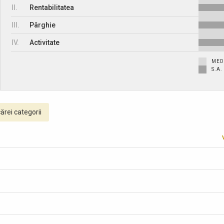
II.
Rentabilitatea
III.
Pârghie
IV.
Activitate
MED
S.A
ărei categorii