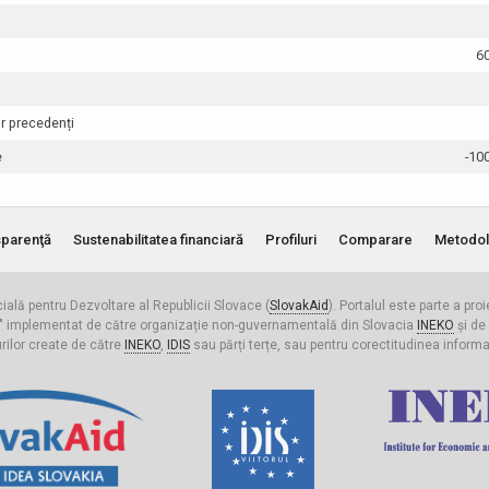
6
or precedenți
e
-10
parenţă
Sustenabilitatea financiară
Profiluri
Comparare
Metodol
cială pentru Dezvoltare al Republicii Slovace (
SlovakAid
). Portalul este parte a pro
ldova" implementat de către organizație non-guvernamentală din Slovacia
INEKO
și de
urilor create de către
INEKO
,
IDIS
sau părți terțe, sau pentru corectitudinea informați