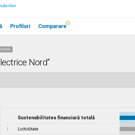
nderilor
0
ă
Profiluri
Comparare
DIȚIONAT
lectrice Nord”
Sustenabilitatea financiară totală
I.
Lichiditate