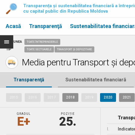
Transparența și sustenabilitatea financiară a întrepri
cu capital public din Republica Moldova
Acasă
Transparenţă
Sustenabilitatea financiar
REGIUNEA
TOATE ÎNTREPRINDERILE
TIP
TOATE SECTOARELE
TRANSPORT ȘI DEPOZITARE
Media pentru Transport și depo
Transparenţă
Sustenabilitatea financiară
2015
2016
2017
2018
2019
2020
2021
GRADUL
POZIȚIE
E+
25.
Transpa
I.
Indicato