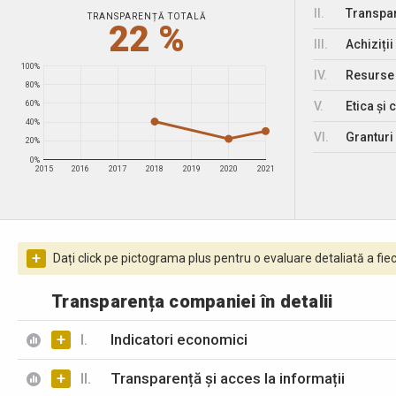
II.
Transpar
TRANSPARENȚĂ TOTALĂ
22 %
III.
Achiziții
100%
IV.
Resurse
80%
V.
Etica și 
60%
40%
VI.
Granturi 
20%
0%
2015
2016
2017
2018
2019
2020
2021
+
Dați click pe pictograma plus pentru o evaluare detaliată a fiec
Transparența companiei în detalii
+
I.
Indicatori economici
+
II.
Transparență și acces la informații