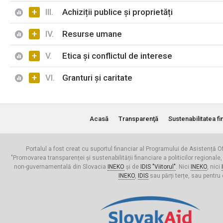
+
III.
Achiziții publice și proprietăți
+
IV.
Resurse umane
+
V.
Etica și conflictul de interese
+
VI.
Granturi și caritate
Acasă
Transparenţă
Sustenabilitatea fi
Portalul a fost creat cu suportul financiar al Programului de Asistență Of
"Promovarea transparenței și sustenabilității financiare a politicilor regionale,
non-guvernamentală din Slovacia
INEKO
și de
IDIS "Viitorul"
. Nici
INEKO
, nici
INEKO
,
IDIS
sau părți terțe, sau pentru 