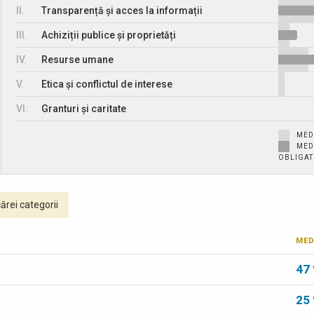
II.
Transparență și acces la informații
III.
Achiziții publice și proprietăți
IV.
Resurse umane
V.
Etica și conflictul de interese
VI.
Granturi și caritate
MED
MED
OBLIGATO
ărei categorii
MED
47
25