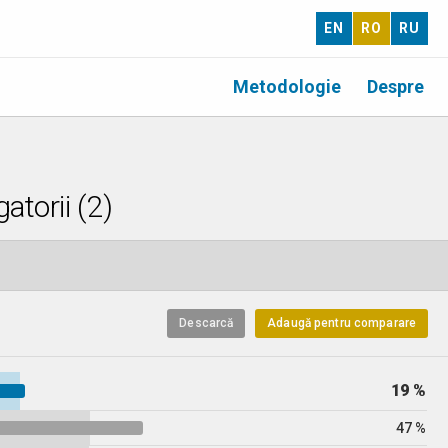
EN
RO
RU
Metodologie
Despre
atorii (2)
Descarcă
Adaugă pentru comparare
19 %
47 %