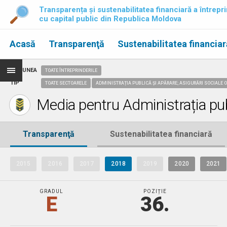
Transparența și sustenabilitatea financiară a întrepri
cu capital public din Republica Moldova
Acasă
Transparenţă
Sustenabilitatea financiar
REGIUNEA
TOATE ÎNTREPRINDERILE
TIP
TOATE SECTOARELE
ADMINISTRAȚIA PUBLICĂ ȘI APĂRARE; ASIGURĂRI SOCIALE O
Media pentru Administrația publi
Transparenţă
Sustenabilitatea financiară
2015
2016
2017
2018
2019
2020
2021
GRADUL
POZIȚIE
E
36.