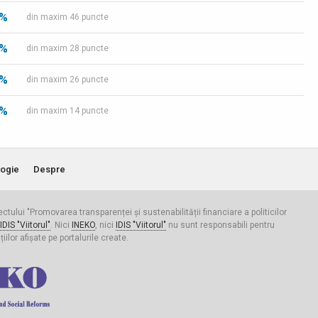
 %
din maxim 46 puncte
 %
din maxim 28 puncte
 %
din maxim 26 puncte
 %
din maxim 14 puncte
ogie
Despre
iectului "Promovarea transparenței și sustenabilității financiare a politicilor
IDIS "Viitorul"
. Nici
INEKO
, nici
IDIS "Viitorul"
nu sunt responsabili pentru
ilor afișate pe portalurile create.