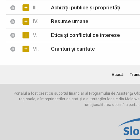
+
III.
Achiziții publice și proprietăți
+
IV.
Resurse umane
+
V.
Etica și conflictul de interese
+
VI.
Granturi și caritate
Acasă
Trans
Portalul a fost creat cu suportul financiar al Programului de Asistență Ofi
regionale, a întreprinderilor de stat și a autorităților locale din Mo
funcționalitatea deplină a portal