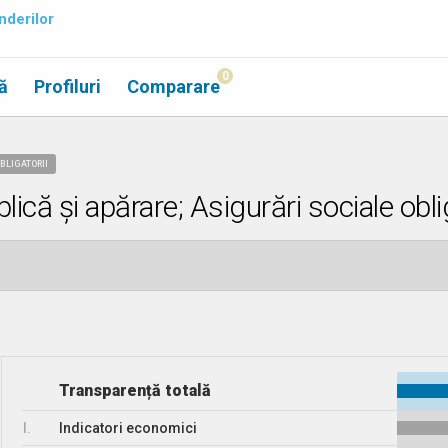
nderilor
0
ă
Profiluri
Comparare
BLIGATORII
că și apărare; Asigurări sociale oblig
Transparență totală
I.
Indicatori economici