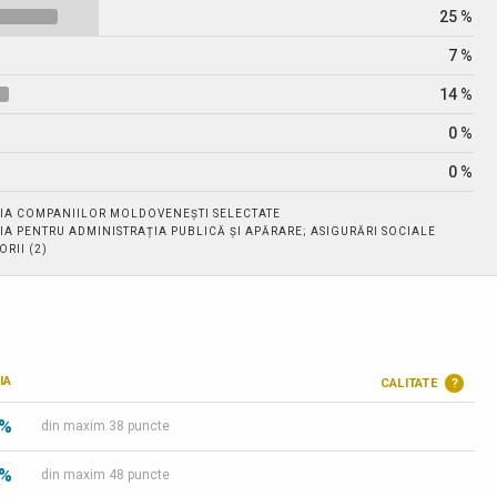
25 %
7 %
14 %
0 %
0 %
IA COMPANIILOR MOLDOVENEȘTI SELECTATE
IA PENTRU ADMINISTRAȚIA PUBLICĂ ȘI APĂRARE; ASIGURĂRI SOCIALE
RII (2)
IA
CALITATE
?
 %
din maxim 38 puncte
 %
din maxim 48 puncte