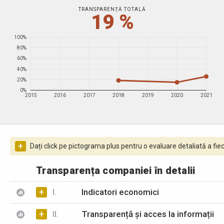
TRANSPARENȚĂ TOTALĂ
19 %
100%
80%
60%
40%
20%
0%
2015
2016
2017
2018
2019
2020
2021
+
Dați click pe pictograma plus pentru o evaluare detaliată a fiec
Transparența companiei în detalii
+
I.
Indicatori economici
+
II.
Transparență și acces la informații