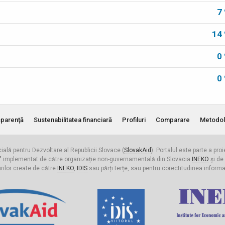
7
14
0
0
parenţă
Sustenabilitatea financiară
Profiluri
Comparare
Metodol
cială pentru Dezvoltare al Republicii Slovace (
SlovakAid
). Portalul este parte a pro
ldova" implementat de către organizație non-guvernamentală din Slovacia
INEKO
și de
urilor create de către
INEKO
,
IDIS
sau părți terțe, sau pentru corectitudinea informați