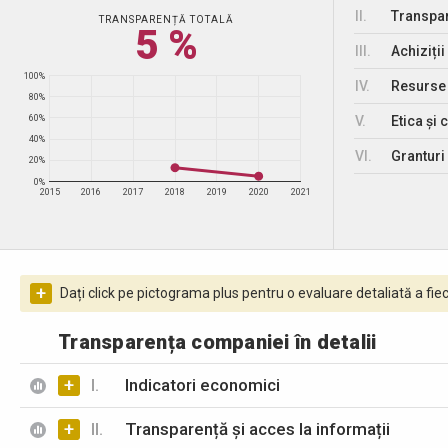
II.
Transpar
TRANSPARENȚĂ TOTALĂ
5 %
III.
Achiziții
100%
IV.
Resurse
80%
V.
Etica și 
60%
40%
VI.
Granturi 
20%
0%
2015
2016
2017
2018
2019
2020
2021
+
Dați click pe pictograma plus pentru o evaluare detaliată a fiec
Transparența companiei în detalii
+
I.
Indicatori economici
+
II.
Transparență și acces la informații