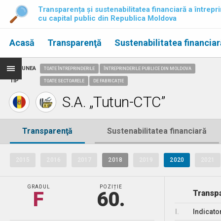
Transparența și sustenabilitatea financiară a întrepri
cu capital public din Republica Moldova
Acasă
Transparenţă
Sustenabilitatea financiar
REGIUNEA
TOATE ÎNTREPRINDERILE
ÎNTREPRINDERILE PUBLICE DIN MOLDOVA
TIP
TOATE SECTOARELE
DE FABRICAȚIE
S.A. „Tutun-CTC”
Transparenţă
Sustenabilitatea financiară
2015
2016
2017
2018
2019
2020
2021
GRADUL
POZIȚIE
F
60.
Transpa
I.
Indicato