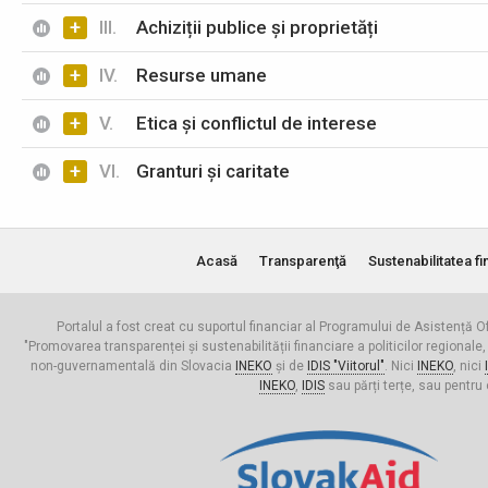
+
III.
Achiziții publice și proprietăți
+
IV.
Resurse umane
+
V.
Etica și conflictul de interese
+
VI.
Granturi și caritate
Acasă
Transparenţă
Sustenabilitatea fi
Portalul a fost creat cu suportul financiar al Programului de Asistență Of
"Promovarea transparenței și sustenabilității financiare a politicilor regionale,
non-guvernamentală din Slovacia
INEKO
și de
IDIS "Viitorul"
. Nici
INEKO
, nici
INEKO
,
IDIS
sau părți terțe, sau pentru 