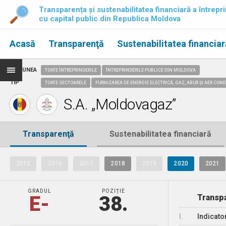
Transparența și sustenabilitatea financiară a întrepri
cu capital public din Republica Moldova
Acasă
Transparenţă
Sustenabilitatea financiar
REGIUNEA
TOATE ÎNTREPRINDERILE
ÎNTREPRINDERILE PUBLICE DIN MOLDOVA
TIP
TOATE SECTOARELE
FURNIZAREA DE ENERGIE ELECTRICĂ, GAZ, ABUR ȘI AER CON
S.A. „Moldovagaz”
Transparenţă
Sustenabilitatea financiară
2015
2016
2017
2018
2019
2020
2021
GRADUL
POZIȚIE
E-
38.
Transpa
I.
Indicato