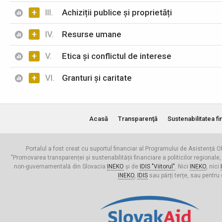
+
III.
Achiziții publice și proprietăți
+
IV.
Resurse umane
+
V.
Etica și conflictul de interese
+
VI.
Granturi și caritate
Acasă
Transparenţă
Sustenabilitatea fi
Portalul a fost creat cu suportul financiar al Programului de Asistență Of
"Promovarea transparenței și sustenabilității financiare a politicilor regionale,
non-guvernamentală din Slovacia
INEKO
și de
IDIS "Viitorul"
. Nici
INEKO
, nici
INEKO
,
IDIS
sau părți terțe, sau pentru 