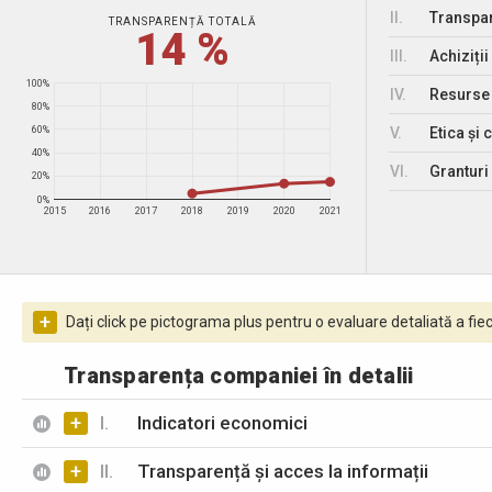
II.
Transpar
TRANSPARENȚĂ TOTALĂ
14 %
III.
Achiziții
100%
IV.
Resurse
80%
V.
Etica și 
60%
40%
VI.
Granturi 
20%
0%
2015
2016
2017
2018
2019
2020
2021
+
Dați click pe pictograma plus pentru o evaluare detaliată a fiec
Transparența companiei în detalii
+
I.
Indicatori economici
+
II.
Transparență și acces la informații