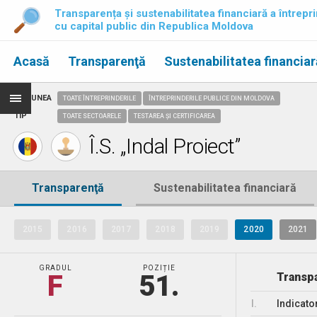
Transparența și sustenabilitatea financiară a întrepri
cu capital public din Republica Moldova
Acasă
Transparenţă
Sustenabilitatea financiar
REGIUNEA
TOATE ÎNTREPRINDERILE
ÎNTREPRINDERILE PUBLICE DIN MOLDOVA
TIP
TOATE SECTOARELE
TESTAREA ȘI CERTIFICAREA
Î.S. „Indal Proiect”
Transparenţă
Sustenabilitatea financiară
2015
2016
2017
2018
2019
2020
2021
GRADUL
POZIȚIE
F
51.
Transpa
I.
Indicato