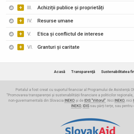
+
III.
Achiziții publice și proprietăți
+
IV.
Resurse umane
+
V.
Etica și conflictul de interese
+
VI.
Granturi și caritate
Acasă
Transparenţă
Sustenabilitatea fi
Portalul a fost creat cu suportul financiar al Programului de Asistență Of
"Promovarea transparenței și sustenabilității financiare a politicilor regionale,
non-guvernamentală din Slovacia
INEKO
și de
IDIS "Viitorul"
. Nici
INEKO
, nici
INEKO
,
IDIS
sau părți terțe, sau pentru 