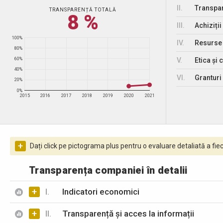
II.
Transpar
TRANSPARENȚĂ TOTALĂ
8 %
III.
Achiziții
100%
IV.
Resurse
80%
V.
Etica și 
60%
40%
VI.
Granturi 
20%
0%
2015
2016
2017
2018
2019
2020
2021
+
Dați click pe pictograma plus pentru o evaluare detaliată a fiec
Transparența companiei în detalii
+
I.
Indicatori economici
+
II.
Transparență și acces la informații