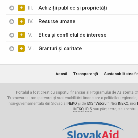
+
III.
Achiziții publice și proprietăți
+
IV.
Resurse umane
+
V.
Etica și conflictul de interese
+
VI.
Granturi și caritate
Acasă
Transparenţă
Sustenabilitatea fi
Portalul a fost creat cu suportul financiar al Programului de Asistență Of
"Promovarea transparenței și sustenabilității financiare a politicilor regionale,
non-guvernamentală din Slovacia
INEKO
și de
IDIS "Viitorul"
. Nici
INEKO
, nici
INEKO
,
IDIS
sau părți terțe, sau pentru 