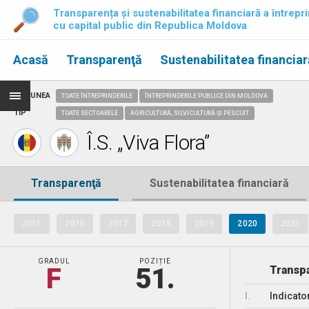
Transparența și sustenabilitatea financiară a întrepri
cu capital public din Republica Moldova
Acasă
Transparenţă
Sustenabilitatea financiar
REGIUNEA
TOATE ÎNTREPRINDERILE
ÎNTREPRINDERILE PUBLICE DIN MOLDOVA
TIP
TOATE SECTOARELE
AGRICULTURĂ, SILVICULTURĂ ȘI PESCUIT
Î.S. „Viva Flora”
Transparenţă
Sustenabilitatea financiară
2015
2016
2017
2018
2019
2020
2021
GRADUL
POZIȚIE
F
51.
Transpa
I.
Indicato