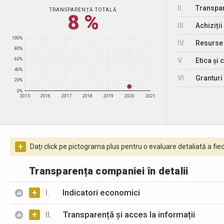
II.
Transpar
TRANSPARENȚĂ TOTALĂ
8 %
III.
Achiziții
100%
IV.
Resurse
80%
V.
Etica și 
60%
40%
VI.
Granturi 
20%
0%
2015
2016
2017
2018
2019
2020
2021
+
Dați click pe pictograma plus pentru o evaluare detaliată a fiec
Transparența companiei în detalii
+
I.
Indicatori economici
+
II.
Transparență și acces la informații