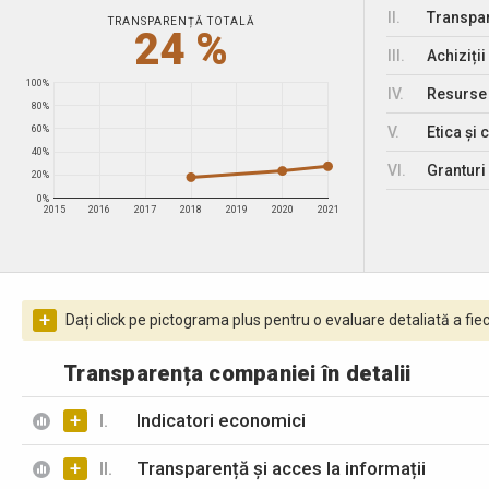
II.
Transpar
TRANSPARENȚĂ TOTALĂ
24 %
III.
Achiziții
100%
IV.
Resurse
80%
V.
Etica și 
60%
40%
VI.
Granturi 
20%
0%
2015
2016
2017
2018
2019
2020
2021
+
Dați click pe pictograma plus pentru o evaluare detaliată a fiec
Transparența companiei în detalii
+
I.
Indicatori economici
+
II.
Transparență și acces la informații