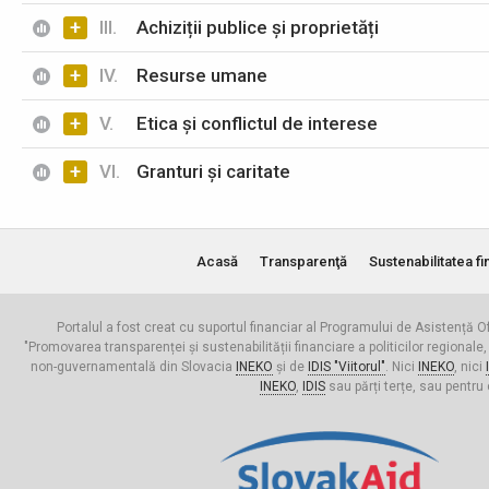
+
III.
Achiziții publice și proprietăți
+
IV.
Resurse umane
+
V.
Etica și conflictul de interese
+
VI.
Granturi și caritate
Acasă
Transparenţă
Sustenabilitatea fi
Portalul a fost creat cu suportul financiar al Programului de Asistență Of
"Promovarea transparenței și sustenabilității financiare a politicilor regionale,
non-guvernamentală din Slovacia
INEKO
și de
IDIS "Viitorul"
. Nici
INEKO
, nici
INEKO
,
IDIS
sau părți terțe, sau pentru 