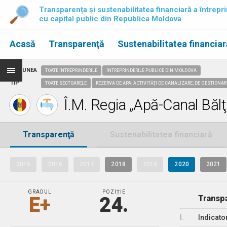
Transparența și sustenabilitatea financiară a întrepri
cu capital public din Republica Moldova
Acasă
Transparenţă
Sustenabilitatea financiar
REGIUNEA
TOATE ÎNTREPRINDERILE
ÎNTREPRINDERILE PUBLICE DIN MOLDOVA
TIP
TOATE SECTOARELE
REZERVA DE APA; ACTIVITĂȚI DE CANALIZARE, DE GESTIONAR
Î.M. Regia „Apă-Canal Bălţ
Transparenţă
Sustenabilitatea financiară
2015
2016
2017
2018
2019
2020
2021
GRADUL
POZIȚIE
E+
24.
Transpa
I.
Indicato