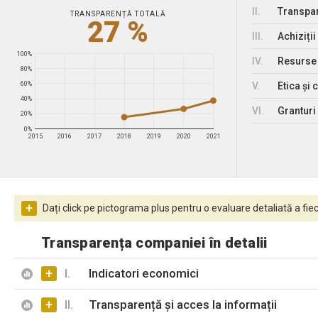
II.
Transpar
TRANSPARENȚĂ TOTALĂ
27 %
III.
Achiziții
100%
IV.
Resurse
80%
V.
Etica și 
60%
40%
VI.
Granturi 
20%
0%
2015
2016
2017
2018
2019
2020
2021
+
Dați click pe pictograma plus pentru o evaluare detaliată a fiec
Transparența companiei în detalii
+
I.
Indicatori economici
+
II.
Transparență și acces la informații