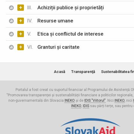
+
III.
Achiziții publice și proprietăți
+
IV.
Resurse umane
+
V.
Etica și conflictul de interese
+
VI.
Granturi și caritate
Acasă
Transparenţă
Sustenabilitatea fi
Portalul a fost creat cu suportul financiar al Programului de Asistență Of
"Promovarea transparenței și sustenabilității financiare a politicilor regionale,
non-guvernamentală din Slovacia
INEKO
și de
IDIS "Viitorul"
. Nici
INEKO
, nici
INEKO
,
IDIS
sau părți terțe, sau pentru 