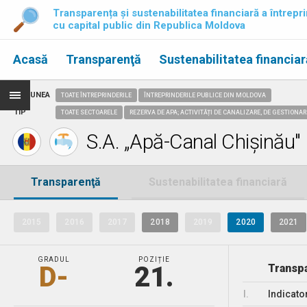
Transparența și sustenabilitatea financiară a întrepri
cu capital public din Republica Moldova
Acasă
Transparenţă
Sustenabilitatea financiar
REGIUNEA
TOATE ÎNTREPRINDERILE
ÎNTREPRINDERILE PUBLICE DIN MOLDOVA
TIP
TOATE SECTOARELE
REZERVA DE APA; ACTIVITĂȚI DE CANALIZARE, DE GESTIONAR
S.A. „Apă-Canal Chișinău"
Transparenţă
Sustenabilitatea financiară
2015
2016
2017
2018
2019
2020
2021
GRADUL
POZIȚIE
D-
21.
Transpa
I.
Indicato