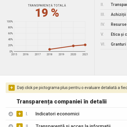
II.
Transpar
TRANSPARENȚĂ TOTALĂ
19 %
III.
Achiziții
100%
IV.
Resurse
80%
V.
Etica și 
60%
40%
VI.
Granturi 
20%
0%
2015
2016
2017
2018
2019
2020
2021
+
Dați click pe pictograma plus pentru o evaluare detaliată a fiec
Transparența companiei în detalii
+
I.
Indicatori economici
+
II.
Transparență și acces la informații