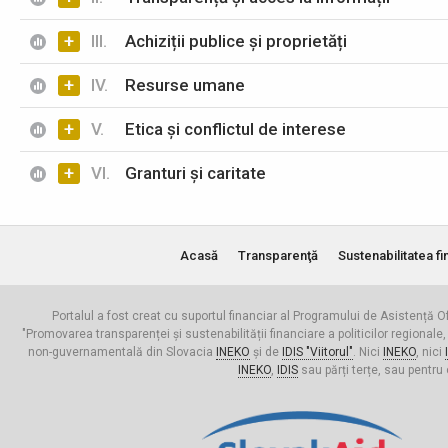
+
III.
Achiziții publice și proprietăți
+
IV.
Resurse umane
+
V.
Etica și conflictul de interese
+
VI.
Granturi și caritate
Acasă
Transparenţă
Sustenabilitatea fi
Portalul a fost creat cu suportul financiar al Programului de Asistență Of
"Promovarea transparenței și sustenabilității financiare a politicilor regionale,
non-guvernamentală din Slovacia
INEKO
și de
IDIS "Viitorul"
. Nici
INEKO
, nici
INEKO
,
IDIS
sau părți terțe, sau pentru 