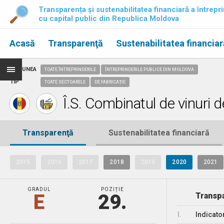
Transparența și sustenabilitatea financiară a întrepri
cu capital public din Republica Moldova
Acasă
Transparenţă
Sustenabilitatea financiar
REGIUNEA
TOATE ÎNTREPRINDERILE
ÎNTREPRINDERILE PUBLICE DIN MOLDOVA
TIP
TOATE SECTOARELE
DE FABRICAȚIE
Î.S. Combinatul de vinuri de
Transparenţă
Sustenabilitatea financiară
2015
2016
2017
2018
2019
2020
2021
GRADUL
POZIȚIE
E
29.
Transpa
I.
Indicato