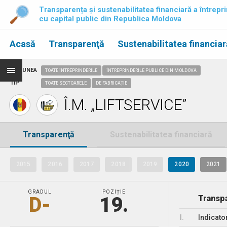
Transparența și sustenabilitatea financiară a întrepri
cu capital public din Republica Moldova
Acasă
Transparenţă
Sustenabilitatea financiar
REGIUNEA
TOATE ÎNTREPRINDERILE
ÎNTREPRINDERILE PUBLICE DIN MOLDOVA
TIP
TOATE SECTOARELE
DE FABRICAȚIE
Î.M. „LIFTSERVICE”
Transparenţă
Sustenabilitatea financiară
2015
2016
2017
2018
2019
2020
2021
GRADUL
POZIȚIE
D-
19.
Transpa
I.
Indicato