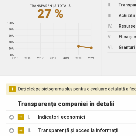
II.
Transpar
TRANSPARENȚĂ TOTALĂ
27 %
III.
Achiziții
100%
IV.
Resurse
80%
V.
Etica și 
60%
40%
VI.
Granturi 
20%
0%
2015
2016
2017
2018
2019
2020
2021
+
Dați click pe pictograma plus pentru o evaluare detaliată a fiec
Transparența companiei în detalii
+
I.
Indicatori economici
+
II.
Transparență și acces la informații