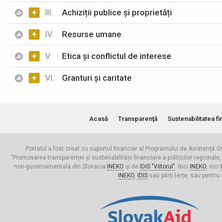
+
III.
Achiziții publice și proprietăți
+
IV.
Resurse umane
+
V.
Etica și conflictul de interese
+
VI.
Granturi și caritate
Acasă
Transparenţă
Sustenabilitatea fi
Portalul a fost creat cu suportul financiar al Programului de Asistență Of
"Promovarea transparenței și sustenabilității financiare a politicilor regionale,
non-guvernamentală din Slovacia
INEKO
și de
IDIS "Viitorul"
. Nici
INEKO
, nici
INEKO
,
IDIS
sau părți terțe, sau pentru 