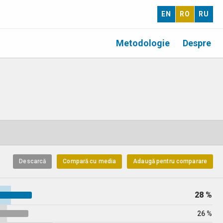
EN
RO
RU
Metodologie
Despre
Descarcă
Compară cu media
Adaugă pentru comparare
28 %
26 %