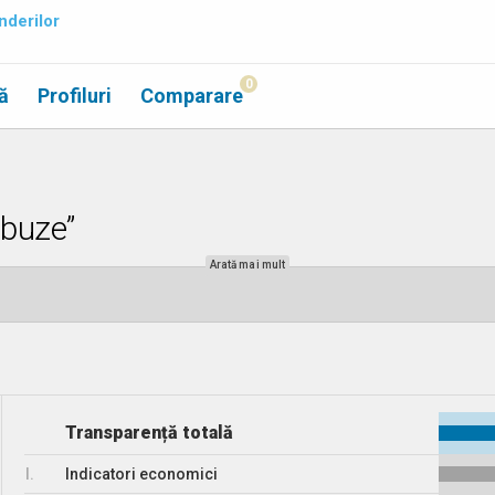
nderilor
0
ă
Profiluri
Comparare
obuze”
Arată mai mult
Transparență totală
I.
Indicatori economici