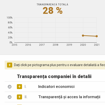
TRANSPARENȚĂ TOTALĂ
28 %
100%
80%
60%
40%
20%
0%
2015
2016
2017
2018
2019
2020
2021
+
Dați click pe pictograma plus pentru o evaluare detaliată a fiec
Transparența companiei în detalii
+
I.
Indicatori economici
+
II.
Transparență și acces la informații