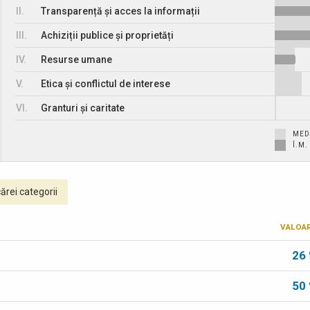
II.
Transparență și acces la informații
III.
Achiziții publice și proprietăți
IV.
Resurse umane
V.
Etica și conflictul de interese
VI.
Granturi și caritate
MED
Î.M
ărei categorii
VALOA
26
50