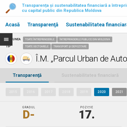
Transparența și sustenabilitatea financiară a întrepri
cu capital public din Republica Moldova
Acasă
Transparenţă
Sustenabilitatea financiar
REGIUNEA
TOATE ÎNTREPRINDERILE
ÎNTREPRINDERILE PUBLICE DIN MOLDOVA
TIP
TOATE SECTOARELE
TRANSPORT ȘI DEPOZITARE
Î.M. „Parcul Urban de Aut
Transparenţă
Sustenabilitatea financiară
2015
2016
2017
2018
2019
2020
2021
GRADUL
POZIȚIE
D-
17.