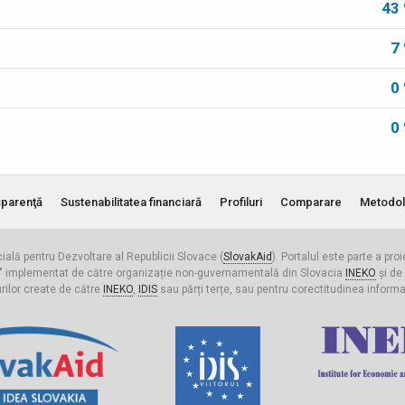
43
7
0
0
parenţă
Sustenabilitatea financiară
Profiluri
Comparare
Metodol
cială pentru Dezvoltare al Republicii Slovace (
SlovakAid
). Portalul este parte a pro
ldova" implementat de către organizație non-guvernamentală din Slovacia
INEKO
și de
urilor create de către
INEKO
,
IDIS
sau părți terțe, sau pentru corectitudinea informați