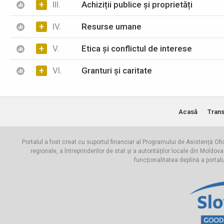
+
III.
Achiziții publice și proprietăți
+
IV.
Resurse umane
+
V.
Etica și conflictul de interese
+
VI.
Granturi și caritate
Acasă
Trans
Portalul a fost creat cu suportul financiar al Programului de Asistență Ofi
regionale, a întreprinderilor de stat și a autorităților locale din Mo
funcționalitatea deplină a portal