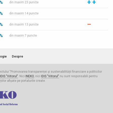
+
+
 %
din maxim 23 puncte
 %
din maxim 14 puncte
–
 %
din maxim 13 puncte
 %
din maxim 7 puncte
ogie
Despre
iectului "Promovarea transparenței și sustenabilității financiare a politicilor
IDIS "Viitorul"
. Nici
INEKO
, nici
IDIS "Viitorul"
nu sunt responsabili pentru
ilor afișate pe portalurile create.