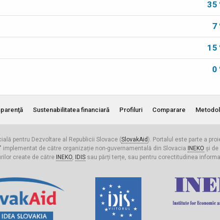
35
7
15
0
parenţă
Sustenabilitatea financiară
Profiluri
Comparare
Metodol
cială pentru Dezvoltare al Republicii Slovace (
SlovakAid
). Portalul este parte a pro
ldova" implementat de către organizație non-guvernamentală din Slovacia
INEKO
și de
urilor create de către
INEKO
,
IDIS
sau părți terțe, sau pentru corectitudinea informați