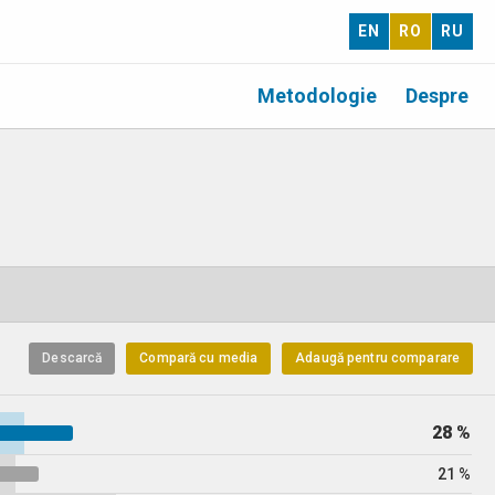
EN
RO
RU
Metodologie
Despre
Descarcă
Compară cu media
Adaugă pentru comparare
28 %
21 %