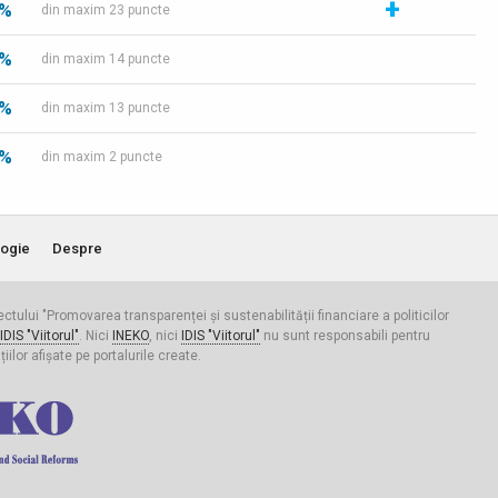
+
 %
din maxim 23 puncte
 %
din maxim 14 puncte
 %
din maxim 13 puncte
 %
din maxim 2 puncte
ogie
Despre
iectului "Promovarea transparenței și sustenabilității financiare a politicilor
IDIS "Viitorul"
. Nici
INEKO
, nici
IDIS "Viitorul"
nu sunt responsabili pentru
ilor afișate pe portalurile create.