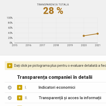
TRANSPARENȚĂ TOTALĂ
28 %
100%
80%
60%
40%
20%
0%
2015
2016
2017
2018
2019
2020
2021
+
Dați click pe pictograma plus pentru o evaluare detaliată a fiec
Transparența companiei în detalii
+
I.
Indicatori economici
+
II.
Transparență și acces la informații