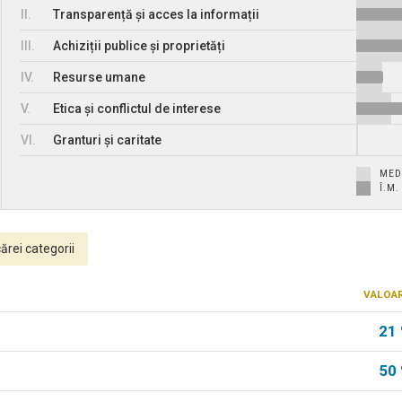
II.
Transparență și acces la informații
III.
Achiziții publice și proprietăți
IV.
Resurse umane
V.
Etica și conflictul de interese
VI.
Granturi și caritate
MED
Î.M
ărei categorii
VALOA
21
50