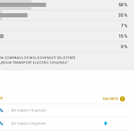
50 %
35 %
7 %
15 %
0 %
IA COMPANIILOR MOLDOVENEȘTI SELECTATE
. „REGIA TRANSPORT ELECTRIC CHIŞINĂU”
RE
CALITATE
?
 %
din maxim 19 puncte
+
 %
din maxim 24 puncte