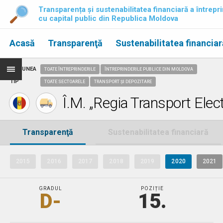
Transparența și sustenabilitatea financiară a întrepri
cu capital public din Republica Moldova
Acasă
Transparenţă
Sustenabilitatea financiar
REGIUNEA
TOATE ÎNTREPRINDERILE
ÎNTREPRINDERILE PUBLICE DIN MOLDOVA
TIP
TOATE SECTOARELE
TRANSPORT ȘI DEPOZITARE
Î.M. „Regia Transport Elect
Transparenţă
Sustenabilitatea financiară
2015
2016
2017
2018
2019
2020
2021
GRADUL
POZIȚIE
D-
15.