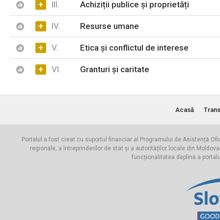
+
III.
Achiziții publice și proprietăți
+
IV.
Resurse umane
+
V.
Etica și conflictul de interese
+
VI.
Granturi și caritate
Acasă
Trans
Portalul a fost creat cu suportul financiar al Programului de Asistență Ofi
regionale, a întreprinderilor de stat și a autorităților locale din Mo
funcționalitatea deplină a portal