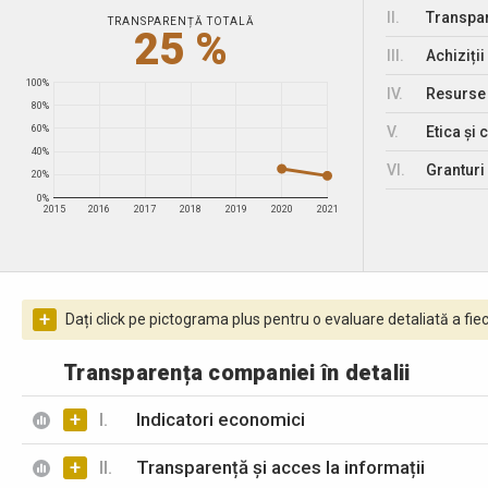
II.
Transpar
TRANSPARENȚĂ TOTALĂ
25 %
III.
Achiziții
100%
IV.
Resurse
80%
V.
Etica și 
60%
40%
VI.
Granturi 
20%
0%
2015
2016
2017
2018
2019
2020
2021
+
Dați click pe pictograma plus pentru o evaluare detaliată a fiec
Transparența companiei în detalii
+
I.
Indicatori economici
+
II.
Transparență și acces la informații