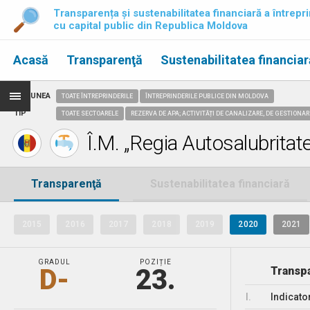
Transparența și sustenabilitatea financiară a întrepri
cu capital public din Republica Moldova
Acasă
Transparenţă
Sustenabilitatea financiar
REGIUNEA
TOATE ÎNTREPRINDERILE
ÎNTREPRINDERILE PUBLICE DIN MOLDOVA
TIP
TOATE SECTOARELE
REZERVA DE APA; ACTIVITĂȚI DE CANALIZARE, DE GESTIONAR
Î.M. „Regia Autosalubritate
Transparenţă
Sustenabilitatea financiară
2015
2016
2017
2018
2019
2020
2021
GRADUL
POZIȚIE
D-
23.
Transpa
I.
Indicato