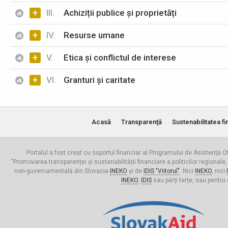
+
III.
Achiziții publice și proprietăți
+
IV.
Resurse umane
+
V.
Etica și conflictul de interese
+
VI.
Granturi și caritate
Acasă
Transparenţă
Sustenabilitatea fi
Portalul a fost creat cu suportul financiar al Programului de Asistență Of
"Promovarea transparenței și sustenabilității financiare a politicilor regionale,
non-guvernamentală din Slovacia
INEKO
și de
IDIS "Viitorul"
. Nici
INEKO
, nici
INEKO
,
IDIS
sau părți terțe, sau pentru 