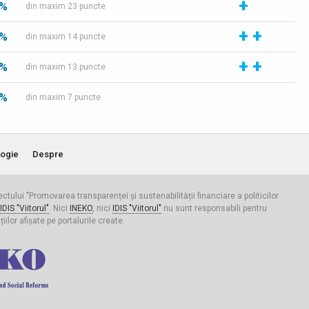
+
 %
din maxim 23 puncte
+
+
 %
din maxim 14 puncte
+
+
 %
din maxim 13 puncte
 %
din maxim 7 puncte
ogie
Despre
iectului "Promovarea transparenței și sustenabilității financiare a politicilor
IDIS "Viitorul"
. Nici
INEKO
, nici
IDIS "Viitorul"
nu sunt responsabili pentru
ilor afișate pe portalurile create.