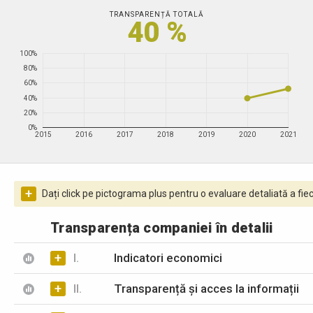
TRANSPARENȚĂ TOTALĂ
40 %
100%
80%
60%
40%
20%
0%
2015
2016
2017
2018
2019
2020
2021
+
Dați click pe pictograma plus pentru o evaluare detaliată a fiec
Transparența companiei în detalii
+
I.
Indicatori economici
+
II.
Transparență și acces la informații