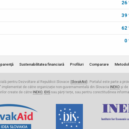
26
39
62
0
parenţă
Sustenabilitatea financiară
Profiluri
Comparare
Metodol
cială pentru Dezvoltare al Republicii Slovace (
SlovakAid
). Portalul este parte a pro
ldova" implementat de către organizație non-guvernamentală din Slovacia
INEKO
și de
urilor create de către
INEKO
,
IDIS
sau părți terțe, sau pentru corectitudinea informați