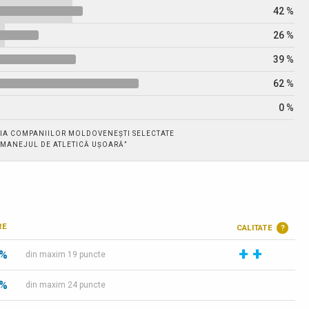
42 %
26 %
39 %
62 %
0 %
IA COMPANIILOR MOLDOVENEȘTI SELECTATE
. „MANEJUL DE ATLETICĂ UȘOARĂ”
RE
CALITATE
?
+
+
 %
din maxim 19 puncte
 %
din maxim 24 puncte