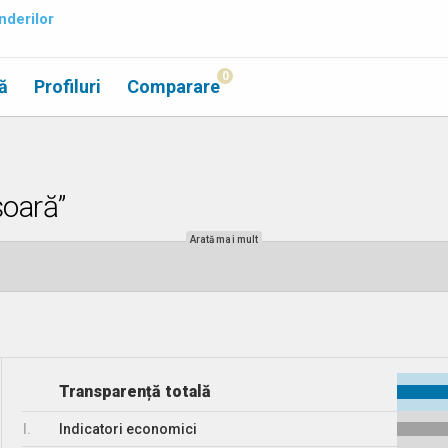
nderilor
0
ă
Profiluri
Comparare
șoară”
Arată mai mult
Transparență totală
I.
Indicatori economici