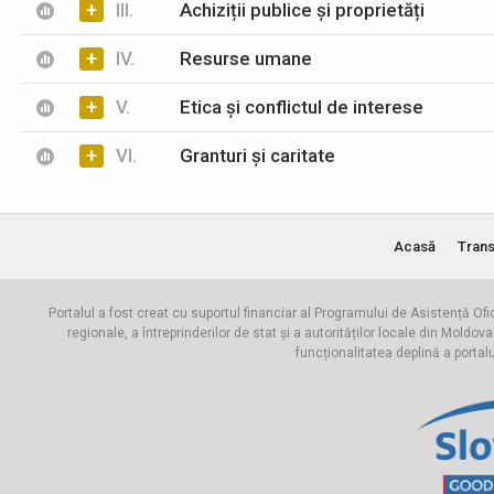
+
III.
Achiziții publice și proprietăți
+
IV.
Resurse umane
+
V.
Etica și conflictul de interese
+
VI.
Granturi și caritate
Acasă
Trans
Portalul a fost creat cu suportul financiar al Programului de Asistență Ofi
regionale, a întreprinderilor de stat și a autorităților locale din Mo
funcționalitatea deplină a portal