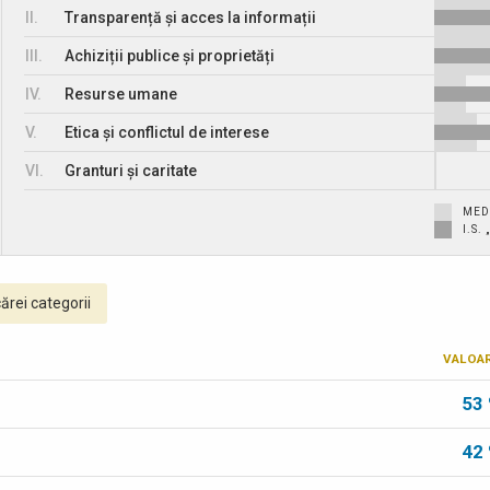
II.
Transparență și acces la informații
III.
Achiziții publice și proprietăți
IV.
Resurse umane
V.
Etica și conflictul de interese
VI.
Granturi și caritate
MED
I.S
ărei categorii
VALOA
53
42