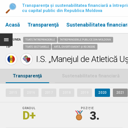
Transparența și sustenabilitatea financiară a întrepri
cu capital public din Republica Moldova
Acasă
Transparenţă
Sustenabilitatea financiar
REGIUNEA
TOATE ÎNTREPRINDERILE
ÎNTREPRINDERILE PUBLICE DIN MOLDOVA
TIP
TOATE SECTOARELE
ARTĂ, DIVERTISMENT ȘI RECREERE
I.S. „Manejul de Atletică U
Transparenţă
Sustenabilitatea financiară
2015
2016
2017
2018
2019
2020
2021
GRADUL
POZIȚIE
D+
3.