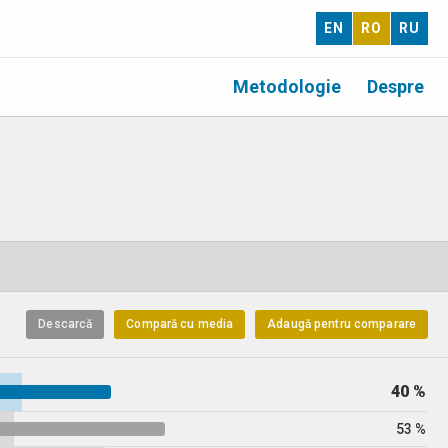
EN
RO
RU
Metodologie
Despre
Descarcă
Compară cu media
Adaugă pentru comparare
40 %
53 %