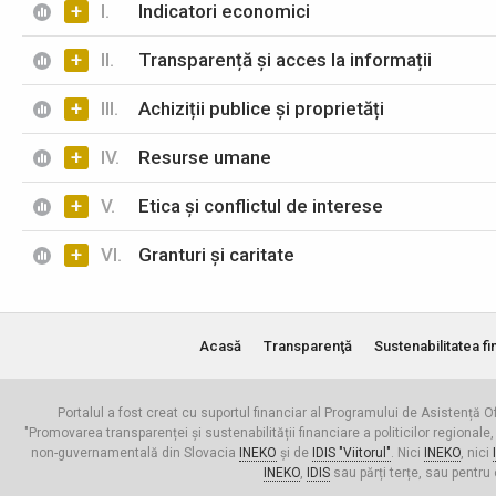
+
I.
Indicatori economici
+
II.
Transparență și acces la informații
+
III.
Achiziții publice și proprietăți
+
IV.
Resurse umane
+
V.
Etica și conflictul de interese
+
VI.
Granturi și caritate
Acasă
Transparenţă
Sustenabilitatea fi
Portalul a fost creat cu suportul financiar al Programului de Asistență Of
"Promovarea transparenței și sustenabilității financiare a politicilor regionale,
non-guvernamentală din Slovacia
INEKO
și de
IDIS "Viitorul"
. Nici
INEKO
, nici
INEKO
,
IDIS
sau părți terțe, sau pentru 