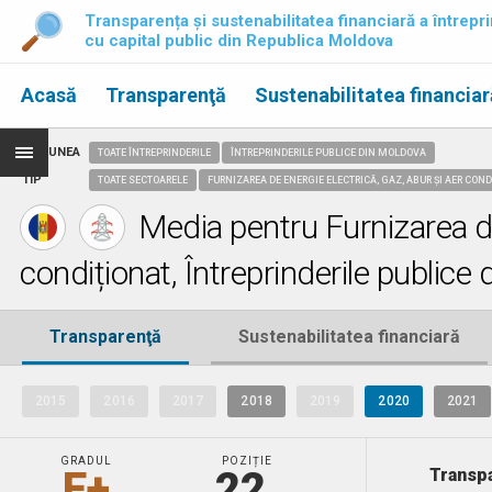
Transparența și sustenabilitatea financiară a întrepri
cu capital public din Republica Moldova
Acasă
Transparenţă
Sustenabilitatea financiar
REGIUNEA
TOATE ÎNTREPRINDERILE
ÎNTREPRINDERILE PUBLICE DIN MOLDOVA
TIP
TOATE SECTOARELE
FURNIZAREA DE ENERGIE ELECTRICĂ, GAZ, ABUR ȘI AER CON
Media pentru Furnizarea de
condiționat, Întreprinderile publice
Transparenţă
Sustenabilitatea financiară
2015
2016
2017
2018
2019
2020
2021
GRADUL
POZIȚIE
E+
22.
Transpa