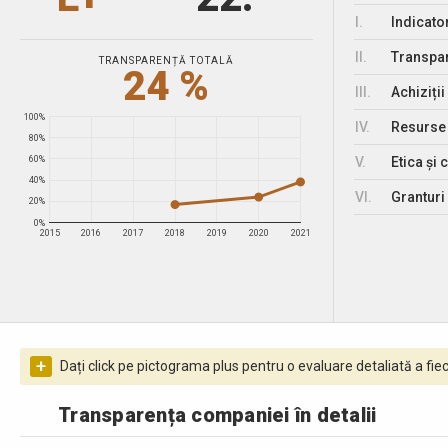
I.
Indicato
II.
Transpar
TRANSPARENȚĂ TOTALĂ
24 %
III.
Achiziții
100%
IV.
Resurse
80%
V.
Etica și 
60%
40%
VI.
Granturi 
20%
0%
2015
2016
2017
2018
2019
2020
2021
+
Dați click pe pictograma plus pentru o evaluare detaliată a fiec
Transparența companiei în detalii