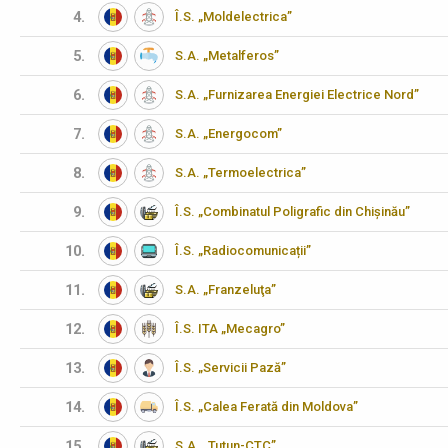
4.
Î.S. „Moldelectrica”
5.
S.A. „Metalferos”
6.
S.A. „Furnizarea Energiei Electrice Nord”
7.
S.A. „Energocom”
8.
S.A. „Termoelectrica”
9.
Î.S. „Combinatul Poligrafic din Chișinău”
10.
Î.S. „Radiocomunicații”
11.
S.A. „Franzeluţa”
12.
Î.S. ITA „Mecagro”
13.
Î.S. „Servicii Pază”
14.
Î.S. „Calea Ferată din Moldova”
15.
S.A. „Tutun-CTC”