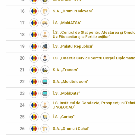
16.
S.A. „Drumuri Ialoveni”
17.
Î.S. „MoldATSA”
Î.S. „Centrul de Stat pentru Atestarea şi Omo
18.
Uz Fitosanitar şi a Fertilizanţilor”
19.
Î.S. „Palatul Republicii”
20.
Î.S. „Direcţia Servicii pentru Corpul Diplomati
21.
S.A. „Tracom”
22.
S.A. „Moldtelecom”
23.
Î.S. „MoldData”
Î.S. Institutul de Geodezie, Prospecţiuni Tehn
24.
„INGEOCAD”
25.
Î.S. „Cartuș”
26.
S.A. „Drumuri Cahul”