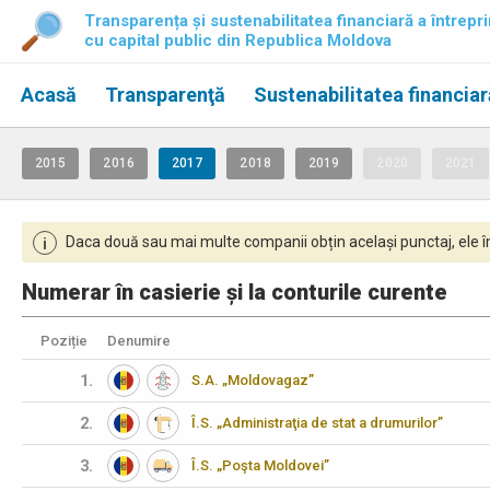
Transparența și sustenabilitatea financiară a întrepri
cu capital public din Republica Moldova
Acasă
Transparenţă
Sustenabilitatea financiar
2015
2016
2017
2018
2019
2020
2021
Daca două sau mai multe companii obțin același punctaj, ele îm
i
Numerar în casierie și la conturile curente
Poziție
Denumire
1.
S.A. „Moldovagaz”
2.
Î.S. „Administraţia de stat a drumurilor”
3.
Î.S. „Poşta Moldovei”