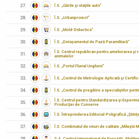
27.
Î.S. „Gările şi staţiile auto”
28.
Î.S. „Urbanproiect"
29.
Î.S. „Mold-Didactica”
30.
Î.S. „Detașamentul de Pază Paramilitară”
Î.S. Centrul republican pentru ameliorarea şi 
31.
animalelor
32.
Î.S. „Portul Fluvial Ungheni”
33.
Î.S. „Centrul de Metrologie Aplicată şi Certifi
34.
Î.S. „Centrul de pregătire a specialiştilor pen
Î.S. Centrul pentru Standardizarea şi Experimen
35.
Producţiei de Conserve
36.
Î.S. Întreprinderea Editorial-Poligrafică „Științ
37.
Î.S. Combinatul de vinuri de calitate „Mileştii M
38.
S.A. Centrul Internaţional de Expoziţii „Molde