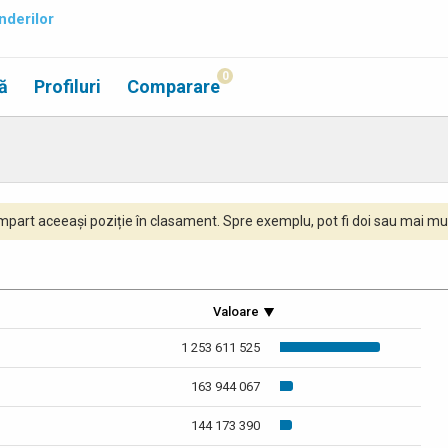
nderilor
0
ă
Profiluri
Comparare
part aceeași poziție în clasament. Spre exemplu, pot fi doi sau mai mul
Valoare
1 253 611 525
163 944 067
144 173 390