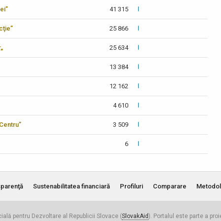
ei”
41 315
cţie”
25 866
r„
25 634
13 384
12 162
4 610
-Centru”
3 509
6
parenţă
Sustenabilitatea financiară
Profiluri
Comparare
Metodol
cială pentru Dezvoltare al Republicii Slovace (
SlovakAid
). Portalul este parte a pro