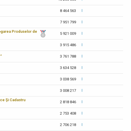
8 464 563
7 951 799
logarea Produselor de
5 921 009
3 915 486
c”
3 761 788
3 634 528
3 038 569
3 008 217
ice Şi Cadastru
2 818 846
2 753 408
2 706 218