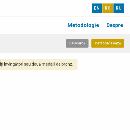
EN
RO
RU
Metodologie
Despre
Descarcă
Personalizează
ți învingători sau două medalii de bronz.