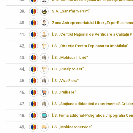
39.
S.A. „Sanafarm-Prim”
40.
Zona Antreprenoriatului Liber „Expo-Business
41.
Î.S. „Centrul Naţional de Verificare a Calităţii
42.
Î.S. „Direcţia Pentru Exploatarea Imobilului”
43.
Î.S. „Moldsuinhibrid”
44.
Î.S. „Ruralproiect”
45.
Î.S. „Viva Flora”
46.
Î.S. „Pulbere”
47.
Î.S. „Stațiunea didactică experimentală Criulen
48.
Î.S. Firma Editorial-Poligrafică „Tipografia Cen
49.
Î.S. „Moldaeroservice”