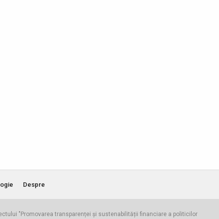
ogie
Despre
iectului "Promovarea transparenței și sustenabilității financiare a politicilor