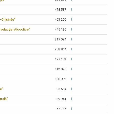
478 537
-Chişinău”
463 200
 Producţiei Alcoolice”
445 126
317 094
258 864
197 153
142 026
100 932
i”
95 584
trală"
89 941
57 386