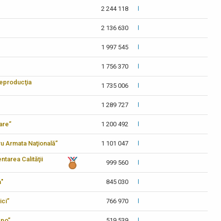
2 244 118
2 136 630
1 997 545
1 756 370
reproducţia
1 735 006
1 289 727
care”
1 200 492
tru Armata Naţională”
1 101 047
tarea Calităţii
999 560
a"
845 030
ici”
766 970
xpo”
519 539