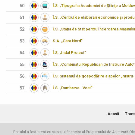
50.
Î.S. „Tipografia Academiei de Ştiinţe a Moldov
51.
Î.S. „Centrul de elaborări economice şi produ
52.
Î.S. „Staţia de Stat pentru Încercarea Maşinilo
53.
S.A. „Gara Nord"
54.
Î.S. „Indal Proiect”
55.
Î.S. „Combinatul Republican de Instruire Auto”
56.
Î.S. Sistemul de gospodărire a apelor „Nistru
57.
Î.S. „Dumbrava - Vest”
Acasă
Trans
Portalul a fost creat cu suportul financiar al Programului de Asistență Ofi