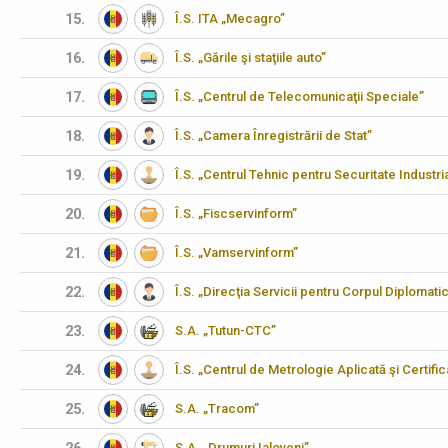
15.
Î.S. ITA „Mecagro”
16.
Î.S. „Gările şi staţiile auto”
17.
Î.S. „Centrul de Telecomunicaţii Speciale”
18.
Î.S. „Camera Înregistrării de Stat”
19.
Î.S. „Centrul Tehnic pentru Securitate Industria
20.
Î.S. „Fiscservinform”
21.
Î.S. „Vamservinform”
22.
Î.S. „Direcţia Servicii pentru Corpul Diplomati
23.
S.A. „Tutun-CTC”
24.
Î.S. „Centrul de Metrologie Aplicată şi Certifi
25.
S.A. „Tracom”
S.A. „Drumuri Ialoveni”