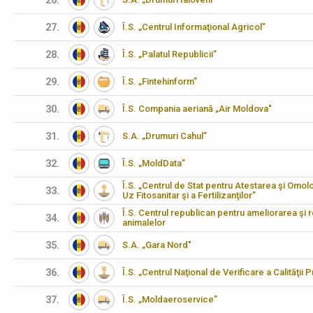
26.
27.
Î.S. „Centrul Informaţional Agricol”
28.
Î.S. „Palatul Republicii”
29.
Î.S. „Fintehinform”
30.
Î.S. Compania aeriană „Air Moldova"
31.
S.A. „Drumuri Cahul”
32.
Î.S. „MoldData”
Î.S. „Centrul de Stat pentru Atestarea şi Omo
33.
Uz Fitosanitar şi a Fertilizanţilor”
Î.S. Centrul republican pentru ameliorarea şi 
34.
animalelor
35.
S.A. „Gara Nord"
36.
Î.S. „Centrul Naţional de Verificare a Calităţii
37.
Î.S. „Moldaeroservice”