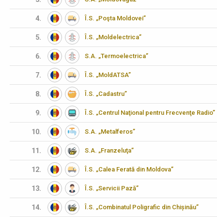
4.
Î.S. „Poşta Moldovei”
5.
Î.S. „Moldelectrica”
6.
S.A. „Termoelectrica”
7.
Î.S. „MoldATSA”
8.
Î.S. „Cadastru”
9.
Î.S. „Centrul Naţional pentru Frecvenţe Radio”
10.
S.A. „Metalferos”
11.
S.A. „Franzeluţa”
12.
Î.S. „Calea Ferată din Moldova”
13.
Î.S. „Servicii Pază”
14.
Î.S. „Combinatul Poligrafic din Chișinău”