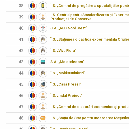
38.
Î.S. „Centrul de pregătire a specialiştilor pen
Î.S. Centrul pentru Standardizarea şi Experimen
39.
Producţiei de Conserve
40.
S.A. „RED Nord-Vest”
41.
Î.S. „Stațiunea didactică experimentală Criulen
42.
Î.S. „Viva Flora”
43.
S.A. „Moldtelecom”
44.
Î.S. „Moldsuinhibrid”
45.
Î.S. „Casa Presei”
46.
Î.S. „Indal Proiect”
47.
Î.S. „Centrul de elaborări economice şi produ
48.
Î.S. „Staţia de Stat pentru Încercarea Maşinilo