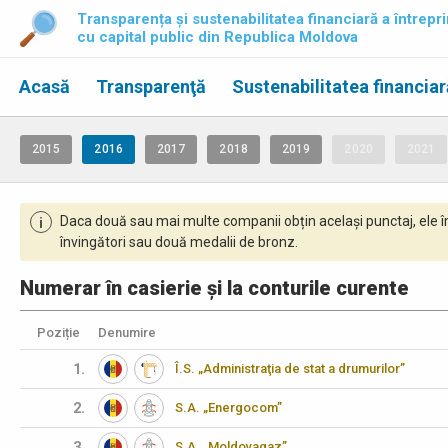
Transparența și sustenabilitatea financiară a întrepri
cu capital public din Republica Moldova
Acasă
Transparenţă
Sustenabilitatea financiar
2015
2016
2017
2018
2019
2020
2021
Daca două sau mai multe companii obțin același punctaj, ele î
i
învingători sau două medalii de bronz.
Numerar în casierie și la conturile curente
Poziție
Denumire
1.
Î.S. „Administraţia de stat a drumurilor”
2.
S.A. „Energocom”
3.
S.A. „Moldovagaz”