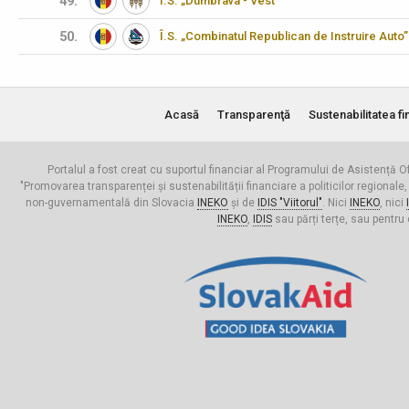
49.
Î.S. „Dumbrava - Vest”
50.
Î.S. „Combinatul Republican de Instruire Auto”
Acasă
Transparenţă
Sustenabilitatea fi
Portalul a fost creat cu suportul financiar al Programului de Asistență Of
"Promovarea transparenței și sustenabilității financiare a politicilor regionale,
non-guvernamentală din Slovacia
INEKO
și de
IDIS "Viitorul"
. Nici
INEKO
, nici
INEKO
,
IDIS
sau părți terțe, sau pentru 