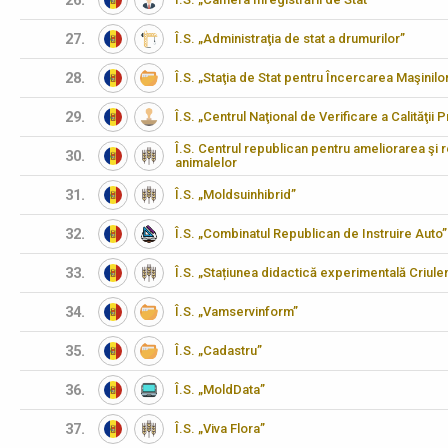
26.
27.
Î.S. „Administraţia de stat a drumurilor”
28.
Î.S. „Staţia de Stat pentru Încercarea Maşinilo
29.
Î.S. „Centrul Naţional de Verificare a Calităţii
Î.S. Centrul republican pentru ameliorarea şi 
30.
animalelor
31.
Î.S. „Moldsuinhibrid”
32.
Î.S. „Combinatul Republican de Instruire Auto”
33.
Î.S. „Stațiunea didactică experimentală Criulen
34.
Î.S. „Vamservinform”
35.
Î.S. „Cadastru”
36.
Î.S. „MoldData”
37.
Î.S. „Viva Flora”