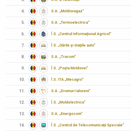
4.
S.A. „Moldovagaz”
5.
S.A. „Termoelectrica”
6.
Î.S. „Centrul Informaţional Agricol”
7.
Î.S. „Gările şi staţiile auto”
8.
S.A. „Tracom”
9.
Î.S. „Poşta Moldovei”
10.
Î.S. ITA „Mecagro”
11.
S.A. „Drumuri Ialoveni”
12.
Î.S. „Moldelectrica”
13.
S.A. „Energocom”
14.
Î.S. „Centrul de Telecomunicaţii Speciale”