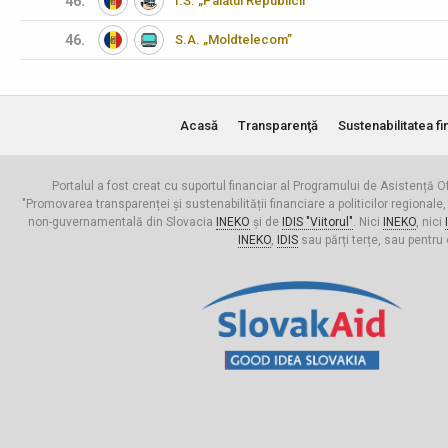
46.
Î.S. „Palatul Republicii”
46.
S.A. „Moldtelecom”
Acasă
Transparenţă
Sustenabilitatea fi
Portalul a fost creat cu suportul financiar al Programului de Asistență Of
"Promovarea transparenței și sustenabilității financiare a politicilor regionale,
non-guvernamentală din Slovacia
INEKO
și de
IDIS "Viitorul"
. Nici
INEKO
, nici
INEKO
,
IDIS
sau părți terțe, sau pentru 