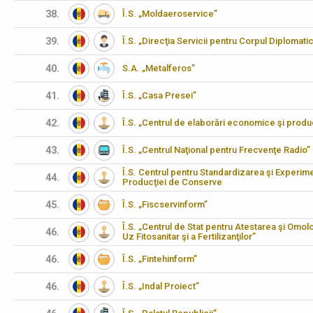
38.
Î.S. „Moldaeroservice”
39.
Î.S. „Direcţia Servicii pentru Corpul Diplomati
40.
S.A. „Metalferos”
41.
Î.S. „Casa Presei”
42.
Î.S. „Centrul de elaborări economice şi produ
43.
Î.S. „Centrul Naţional pentru Frecvenţe Radio”
Î.S. Centrul pentru Standardizarea şi Experimen
44.
Producţiei de Conserve
45.
Î.S. „Fiscservinform”
Î.S. „Centrul de Stat pentru Atestarea şi Omo
46.
Uz Fitosanitar şi a Fertilizanţilor”
46.
Î.S. „Fintehinform”
46.
Î.S. „Indal Proiect”