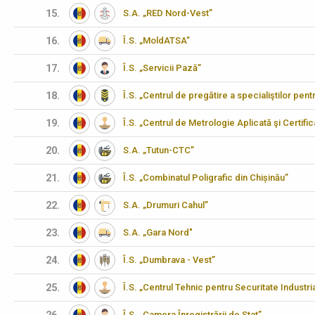
15.
S.A. „RED Nord-Vest”
16.
Î.S. „MoldATSA”
17.
Î.S. „Servicii Pază”
18.
Î.S. „Centrul de pregătire a specialiştilor pen
19.
Î.S. „Centrul de Metrologie Aplicată şi Certifi
20.
S.A. „Tutun-CTC”
21.
Î.S. „Combinatul Poligrafic din Chișinău”
22.
S.A. „Drumuri Cahul”
23.
S.A. „Gara Nord"
24.
Î.S. „Dumbrava - Vest”
25.
Î.S. „Centrul Tehnic pentru Securitate Industria
Î.S. „Camera Înregistrării de Stat”