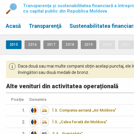
Transparența și sustenabilitatea financiară a întrepri
cu capital public din Republica Moldova
Acasă
Transparenţă
Sustenabilitatea financiar
2015
2016
2017
2018
2019
2020
2021
Daca două sau mai multe companii obțin același punctaj, ele î
i
învingători sau două medalii de bronz.
Alte venituri din activitatea operațională
Poziție
Denumire
1.
Î.S. Compania aeriană „Air Moldova"
2.
Î.S. „Calea Ferată din Moldova”
3.
S.A. „Franzeluţa”