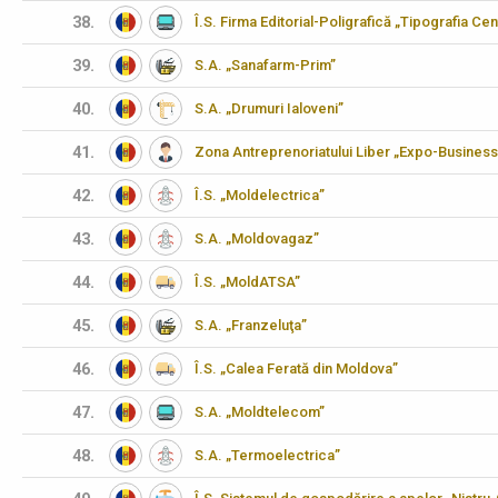
38.
Î.S. Firma Editorial-Poligrafică „Tipografia Cen
39.
S.A. „Sanafarm-Prim”
40.
S.A. „Drumuri Ialoveni”
41.
Zona Antreprenoriatului Liber „Expo-Business
42.
Î.S. „Moldelectrica”
43.
S.A. „Moldovagaz”
44.
Î.S. „MoldATSA”
45.
S.A. „Franzeluţa”
46.
Î.S. „Calea Ferată din Moldova”
47.
S.A. „Moldtelecom”
48.
S.A. „Termoelectrica”