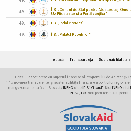
49.
Î.S. Sistemul de gospodărire a apelor „Nistru
Î.S. „Centrul de Stat pentru Atestarea şi Omo
49.
Uz Fitosanitar şi a Fertilizanţilor”
49.
Î.S. „Indal Proiect”
49.
Î.S. „Palatul Republicii”
Acasă
Transparenţă
Sustenabilitatea fi
Portalul a fost creat cu suportul financiar al Programului de Asistență Of
"Promovarea transparenței și sustenabilității financiare a politicilor regionale,
non-guvernamentală din Slovacia
INEKO
și de
IDIS "Viitorul"
. Nici
INEKO
, nici
INEKO
,
IDIS
sau părți terțe, sau pentru 