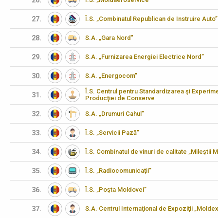
26.
27.
Î.S. „Combinatul Republican de Instruire Auto”
28.
S.A. „Gara Nord"
29.
S.A. „Furnizarea Energiei Electrice Nord”
30.
S.A. „Energocom”
Î.S. Centrul pentru Standardizarea şi Experimen
31.
Producţiei de Conserve
32.
S.A. „Drumuri Cahul”
33.
Î.S. „Servicii Pază”
34.
Î.S. Combinatul de vinuri de calitate „Mileştii M
35.
Î.S. „Radiocomunicații”
36.
Î.S. „Poşta Moldovei”
37.
S.A. Centrul Internaţional de Expoziţii „Molde