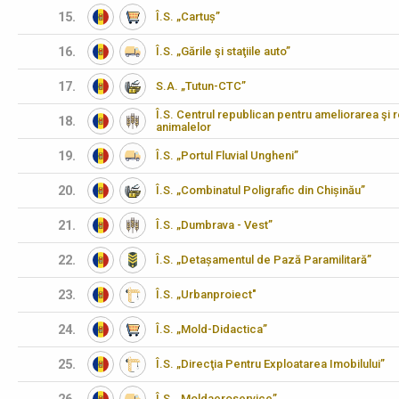
15.
Î.S. „Cartuș”
16.
Î.S. „Gările şi staţiile auto”
17.
S.A. „Tutun-CTC”
Î.S. Centrul republican pentru ameliorarea şi 
18.
animalelor
19.
Î.S. „Portul Fluvial Ungheni”
20.
Î.S. „Combinatul Poligrafic din Chișinău”
21.
Î.S. „Dumbrava - Vest”
22.
Î.S. „Detașamentul de Pază Paramilitară”
23.
Î.S. „Urbanproiect"
24.
Î.S. „Mold-Didactica”
25.
Î.S. „Direcţia Pentru Exploatarea Imobilului”
Î.S. „Moldaeroservice”