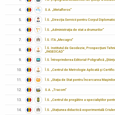
4.
S.A. „Metalferos”
5.
Î.S. „Direcţia Servicii pentru Corpul Diplomati
6.
Î.S. „Administraţia de stat a drumurilor”
7.
Î.S. ITA „Mecagro”
Î.S. Institutul de Geodezie, Prospecţiuni Tehn
8.
„INGEOCAD”
9.
Î.S. Întreprinderea Editorial-Poligrafică „Științ
10.
Î.S. „Centrul de Metrologie Aplicată şi Certifi
11.
Î.S. „Staţia de Stat pentru Încercarea Maşinilo
12.
S.A. „Tracom”
13.
Î.S. „Centrul de pregătire a specialiştilor pen
14.
Î.S. „Stațiunea didactică experimentală Criulen