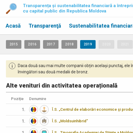
Transparența și sustenabilitatea financiară a întrepri
cu capital public din Republica Moldova
Acasă
Transparenţă
Sustenabilitatea financiar
2015
2016
2017
2018
2019
2020
2021
Daca două sau mai multe companii obțin același punctaj, ele î
i
învingători sau două medalii de bronz.
Alte venituri din activitatea operațională
Poziție
Denumire
1.
Î.S. „Centrul de elaborări economice şi produ
1.
Î.S. „Moldsuinhibrid”
1.
Î.S. „Tipografia Academiei de Ştiinţe a Moldov