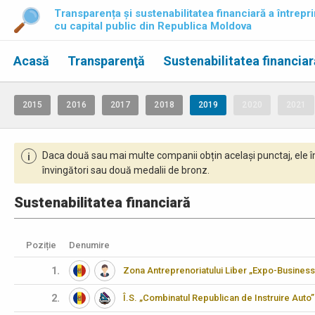
Transparența și sustenabilitatea financiară a întrepri
cu capital public din Republica Moldova
Acasă
Transparenţă
Sustenabilitatea financiar
2015
2016
2017
2018
2019
2020
2021
Daca două sau mai multe companii obțin același punctaj, ele î
i
învingători sau două medalii de bronz.
Sustenabilitatea financiară
Poziție
Denumire
1.
Zona Antreprenoriatului Liber „Expo-Business
2.
Î.S. „Combinatul Republican de Instruire Auto”