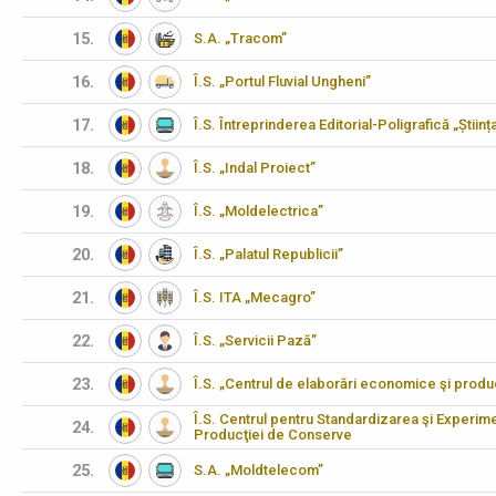
15.
S.A. „Tracom”
16.
Î.S. „Portul Fluvial Ungheni”
17.
Î.S. Întreprinderea Editorial-Poligrafică „Științ
18.
Î.S. „Indal Proiect”
19.
Î.S. „Moldelectrica”
20.
Î.S. „Palatul Republicii”
21.
Î.S. ITA „Mecagro”
22.
Î.S. „Servicii Pază”
23.
Î.S. „Centrul de elaborări economice şi produ
Î.S. Centrul pentru Standardizarea şi Experimen
24.
Producţiei de Conserve
25.
S.A. „Moldtelecom”