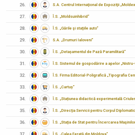
26.
S.A. Centrul Internaţional de Expoziţii „Molde
27.
Î.S. „Moldsuinhibrid”
28.
Î.S. „Gările şi staţiile auto”
29.
S.A. „Drumuri Ialoveni”
30.
Î.S. „Detașamentul de Pază Paramilitară”
31.
Î.S. Sistemul de gospodărire a apelor „Nistru
32.
Î.S. Firma Editorial-Poligrafică „Tipografia Cen
33.
Î.S. „Cartuș”
34.
Î.S. „Stațiunea didactică experimentală Criulen
35.
Î.S. „Direcţia Servicii pentru Corpul Diplomati
36.
Î.S. „Staţia de Stat pentru Încercarea Maşinilo
37.
Î.S. „Calea Ferată din Moldova”