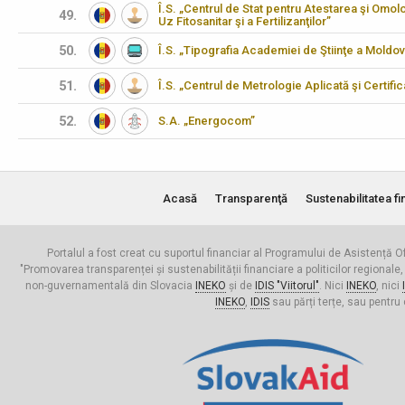
Î.S. „Centrul de Stat pentru Atestarea şi Omo
49.
Uz Fitosanitar şi a Fertilizanţilor”
50.
Î.S. „Tipografia Academiei de Ştiinţe a Moldov
51.
Î.S. „Centrul de Metrologie Aplicată şi Certifi
52.
S.A. „Energocom”
Acasă
Transparenţă
Sustenabilitatea fi
Portalul a fost creat cu suportul financiar al Programului de Asistență Of
"Promovarea transparenței și sustenabilității financiare a politicilor regionale,
non-guvernamentală din Slovacia
INEKO
și de
IDIS "Viitorul"
. Nici
INEKO
, nici
INEKO
,
IDIS
sau părți terțe, sau pentru 