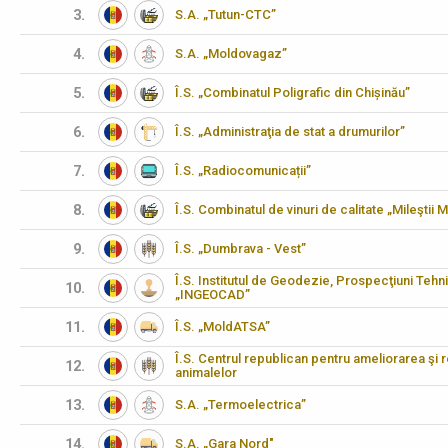
3.
S.A. „Tutun-CTC”
4.
S.A. „Moldovagaz”
5.
Î.S. „Combinatul Poligrafic din Chișinău”
6.
Î.S. „Administraţia de stat a drumurilor”
7.
Î.S. „Radiocomunicații”
8.
Î.S. Combinatul de vinuri de calitate „Mileştii M
9.
Î.S. „Dumbrava - Vest”
Î.S. Institutul de Geodezie, Prospecţiuni Tehn
10.
„INGEOCAD”
11.
Î.S. „MoldATSA”
Î.S. Centrul republican pentru ameliorarea şi 
12.
animalelor
13.
S.A. „Termoelectrica”
14.
S.A. „Gara Nord"