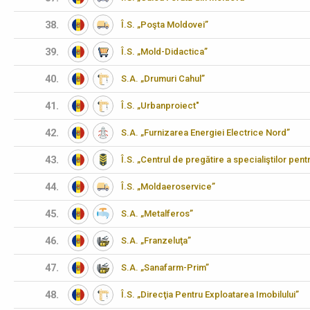
38.
Î.S. „Poşta Moldovei”
39.
Î.S. „Mold-Didactica”
40.
S.A. „Drumuri Cahul”
41.
Î.S. „Urbanproiect"
42.
S.A. „Furnizarea Energiei Electrice Nord”
43.
Î.S. „Centrul de pregătire a specialiştilor pen
44.
Î.S. „Moldaeroservice”
45.
S.A. „Metalferos”
46.
S.A. „Franzeluţa”
47.
S.A. „Sanafarm-Prim”
48.
Î.S. „Direcţia Pentru Exploatarea Imobilului”