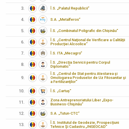
3.
Î.S. „Palatul Republicii”
4.
S.A. „Metalferos”
5.
Î.S. „Combinatul Poligrafic din Chișinău”
Î.S. „Centrul Naţional de Verificare a Calităţii
6.
Producţiei Alcoolice”
7.
Î.S. ITA „Mecagro”
Î.S. „Direcţia Servicii pentru Corpul
8.
Diplomatic”
Î.S. „Centrul de Stat pentru Atestarea şi
9.
Omologarea Produselor de Uz Fitosanitar şi
a Fertilizanţilor”
10.
Î.S. „Cartuș”
Zona Antreprenoriatului Liber „Expo-
11.
Business-Chişinău”
12.
S.A. „Tutun-CTC”
Î.S. Institutul de Geodezie, Prospecţiuni
13.
Tehnice Şi Cadastru „INGEOCAD”