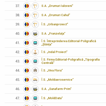
37.
S.A. „Drumuri Ialoveni”
38.
S.A. „Drumuri Cahul”
39.
Î.S. „Urbanproiect"
40.
S.A. „Franzeluţa”
Î.S. Întreprinderea Editorial-Poligrafică
41.
„Știința"
42.
Î.S. „Indal Proiect”
Î.S. Firma Editorial-Poligrafică „Tipografia
43.
Centrală"
44.
Î.S. „Viva Flora”
45.
Î.S. „Moldaeroservice”
46.
S.A. „Sanafarm-Prim”
47.
Î.S. „MoldData”