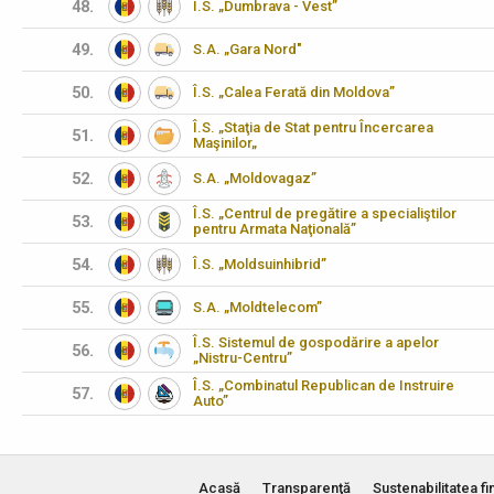
48.
Î.S. „Dumbrava - Vest”
49.
S.A. „Gara Nord"
50.
Î.S. „Calea Ferată din Moldova”
Î.S. „Staţia de Stat pentru Încercarea
51.
Maşinilor„
52.
S.A. „Moldovagaz”
Î.S. „Centrul de pregătire a specialiştilor
53.
pentru Armata Naţională”
54.
Î.S. „Moldsuinhibrid”
55.
S.A. „Moldtelecom”
Î.S. Sistemul de gospodărire a apelor
56.
„Nistru-Centru”
Î.S. „Combinatul Republican de Instruire
57.
Auto”
Acasă
Transparenţă
Sustenabilitatea fi