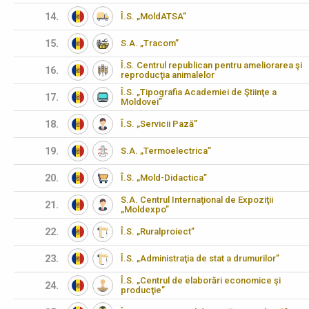
14.
Î.S. „MoldATSA”
15.
S.A. „Tracom”
Î.S. Centrul republican pentru ameliorarea şi
16.
reproducţia animalelor
Î.S. „Tipografia Academiei de Ştiinţe a
17.
Moldovei”
18.
Î.S. „Servicii Pază”
19.
S.A. „Termoelectrica”
20.
Î.S. „Mold-Didactica”
S.A. Centrul Internaţional de Expoziţii
21.
„Moldexpo”
22.
Î.S. „Ruralproiect”
23.
Î.S. „Administraţia de stat a drumurilor”
Î.S. „Centrul de elaborări economice şi
24.
producţie”