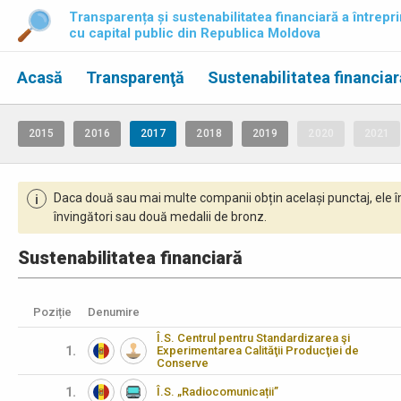
Transparența și sustenabilitatea financiară a întrepri
cu capital public din Republica Moldova
Acasă
Transparenţă
Sustenabilitatea financiar
2015
2016
2017
2018
2019
2020
2021
Daca două sau mai multe companii obțin același punctaj, ele î
i
învingători sau două medalii de bronz.
Sustenabilitatea financiară
Poziție
Denumire
Î.S. Centrul pentru Standardizarea şi
1.
Experimentarea Calităţii Producţiei de
Conserve
1.
Î.S. „Radiocomunicații”