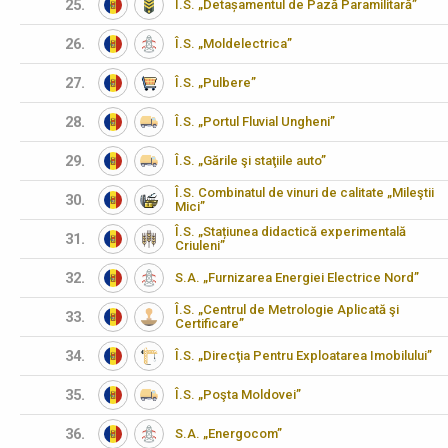
25.
Î.S. „Detașamentul de Pază Paramilitară”
26.
Î.S. „Moldelectrica”
27.
Î.S. „Pulbere”
28.
Î.S. „Portul Fluvial Ungheni”
29.
Î.S. „Gările şi staţiile auto”
Î.S. Combinatul de vinuri de calitate „Mileştii
30.
Mici”
Î.S. „Stațiunea didactică experimentală
31.
Criuleni”
32.
S.A. „Furnizarea Energiei Electrice Nord”
Î.S. „Centrul de Metrologie Aplicată şi
33.
Certificare”
34.
Î.S. „Direcţia Pentru Exploatarea Imobilului”
35.
Î.S. „Poşta Moldovei”
36.
S.A. „Energocom”