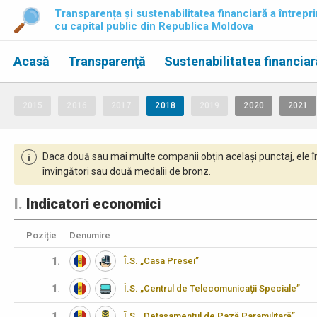
Transparența și sustenabilitatea financiară a întrepri
cu capital public din Republica Moldova
Acasă
Transparenţă
Sustenabilitatea financiar
2015
2016
2017
2018
2019
2020
2021
Daca două sau mai multe companii obțin același punctaj, ele î
i
învingători sau două medalii de bronz.
I.
Indicatori economici
Poziție
Denumire
1.
Î.S. „Casa Presei”
1.
Î.S. „Centrul de Telecomunicaţii Speciale”
1.
Î.S. „Detașamentul de Pază Paramilitară”