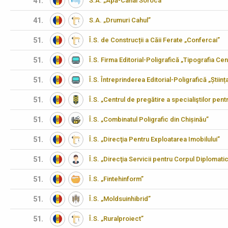
41.
S.A. „Apă-Canal Soroca”
41.
S.A. „Drumuri Cahul”
51.
Î.S. de Construcții a Căii Ferate „Confercai”
51.
Î.S. Firma Editorial-Poligrafică „Tipografia Cen
51.
Î.S. Întreprinderea Editorial-Poligrafică „Științ
51.
Î.S. „Centrul de pregătire a specialiştilor pen
51.
Î.S. „Combinatul Poligrafic din Chișinău”
51.
Î.S. „Direcţia Pentru Exploatarea Imobilului”
51.
Î.S. „Direcţia Servicii pentru Corpul Diplomati
51.
Î.S. „Fintehinform”
51.
Î.S. „Moldsuinhibrid”
51.
Î.S. „Ruralproiect”