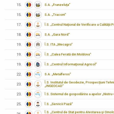
15.
S.A. „Franzeluţa”
15.
S.A. „Tracom”
17.
Î.S. „Centrul Naţional de Verificare a Calităţii
18.
S.A. „Gara Nord"
19.
Î.S. ITA „Mecagro”
19.
Î.S. „Calea Ferată din Moldova”
19.
Î.S. „Centrul Informaţional Agricol”
22.
S.A. „Metalferos”
Î.S. Institutul de Geodezie, Prospecţiuni Tehn
23.
„INGEOCAD”
23.
Î.S. Sistemul de gospodărire a apelor „Nistru
25.
Î.S. „Servicii Pază”
Î.S. „Centrul de Stat pentru Atestarea şi Omo