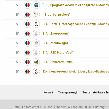
51.
Î.S. „Tipografia Academiei de Ştiinţe a Moldov
51.
Î.S. „Urbanproiect"
51.
S.A. Centrul Internaţional de Expoziţii „Molde
51.
S.A. „Energocom”
51.
S.A. „Moldovagaz”
51.
S.A. „RED Nord-Vest”
51.
S.A. „Sanafarm-Prim”
51.
Zona Antreprenoriatului Liber „Expo-Business
Acasă
Transparenţă
Sustenabilitatea fi
Portalul a fost creat cu suportul financiar al Programului de Asistență Of