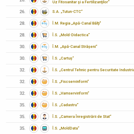
26.
Uz Fitosanitar şi a Fertilizanţilor”
26.
S.A. „Tutun-CTC”
28.
Î.M. Regia „Apă-Canal Bălţi"
28.
Î.S. „Mold-Didactica”
30.
Î.M. „Apă-Canal Strășeni”
30.
Î.S. „Cartuș”
32.
Î.S. „Centrul Tehnic pentru Securitate Industria
32.
Î.S. „Fiscservinform”
32.
Î.S. „Vamservinform”
35.
Î.S. „Cadastru”
35.
Î.S. „Camera Înregistrării de Stat”
35.
Î.S. „MoldData”