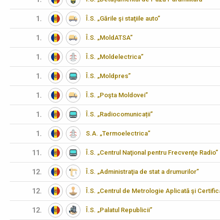
1.
Î.S. „Gările şi staţiile auto”
1.
Î.S. „MoldATSA”
1.
Î.S. „Moldelectrica”
1.
Î.S. „Moldpres”
1.
Î.S. „Poşta Moldovei”
1.
Î.S. „Radiocomunicații”
1.
S.A. „Termoelectrica”
11.
Î.S. „Centrul Naţional pentru Frecvenţe Radio”
12.
Î.S. „Administraţia de stat a drumurilor”
12.
Î.S. „Centrul de Metrologie Aplicată şi Certifi
12.
Î.S. „Palatul Republicii”