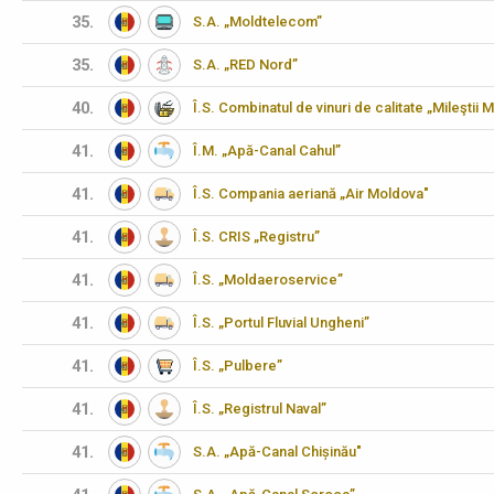
35.
S.A. „Moldtelecom”
35.
S.A. „RED Nord”
40.
Î.S. Combinatul de vinuri de calitate „Mileştii M
41.
Î.M. „Apă-Canal Cahul”
41.
Î.S. Compania aeriană „Air Moldova"
41.
Î.S. CRIS „Registru”
41.
Î.S. „Moldaeroservice”
41.
Î.S. „Portul Fluvial Ungheni”
41.
Î.S. „Pulbere”
41.
Î.S. „Registrul Naval”
41.
S.A. „Apă-Canal Chișinău"