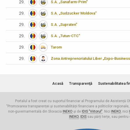
29.
S.A. „Sanafarm-Prim”
29.
S.A. „Sudzucker Moldova”
29.
S.A. „Supraten”
29.
S.A. „Tutun-CTC”
29.
Tarom
29.
Zona Antreprenoriatului Liber „Expo-Business
Acasă
Transparenţă
Sustenabilitatea fi
Portalul a fost creat cu suportul financiar al Programului de Asistență Of
"Promovarea transparenței și sustenabilității financiare a politicilor regionale,
non-guvernamentală din Slovacia
INEKO
și de
IDIS "Viitorul"
. Nici
INEKO
, nici
INEKO
,
IDIS
sau părți terțe, sau pentru 