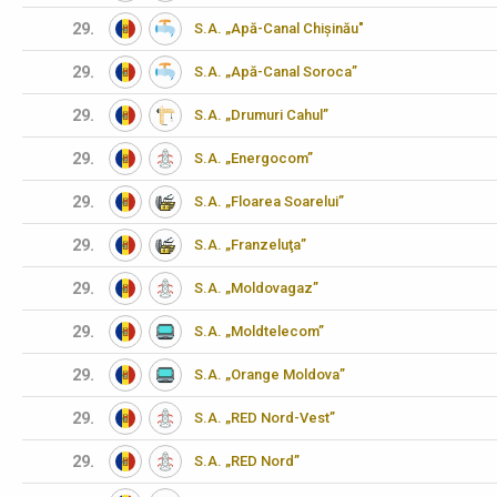
29.
S.A. „Apă-Canal Chișinău"
29.
S.A. „Apă-Canal Soroca”
29.
S.A. „Drumuri Cahul”
29.
S.A. „Energocom”
29.
S.A. „Floarea Soarelui”
29.
S.A. „Franzeluţa”
29.
S.A. „Moldovagaz”
29.
S.A. „Moldtelecom”
29.
S.A. „Orange Moldova”
29.
S.A. „RED Nord-Vest”
29.
S.A. „RED Nord”