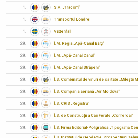
1.
S.A. „Tracom”
1.
Transportul Londrei
1.
Vattenfall
29.
Î.M. Regia „Apă-Canal Bălţi"
29.
Î.M. „Apă-Canal Cahul”
29.
Î.M. „Apă-Canal Strășeni”
29.
Î.S. Combinatul de vinuri de calitate „Mileştii M
29.
Î.S. Compania aeriană „Air Moldova"
29.
Î.S. CRIS „Registru”
29.
Î.S. de Construcții a Căii Ferate „Confercai”
29.
Î.S. Firma Editorial-Poligrafică „Tipografia Cen
Î.S. Institutul de Geodezie, Prospecţiuni Tehn