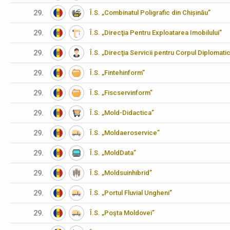
29.
Î.S. „Combinatul Poligrafic din Chișinău”
29.
Î.S. „Direcţia Pentru Exploatarea Imobilului”
29.
Î.S. „Direcţia Servicii pentru Corpul Diplomati
29.
Î.S. „Fintehinform”
29.
Î.S. „Fiscservinform”
29.
Î.S. „Mold-Didactica”
29.
Î.S. „Moldaeroservice”
29.
Î.S. „MoldData”
29.
Î.S. „Moldsuinhibrid”
29.
Î.S. „Portul Fluvial Ungheni”
29.
Î.S. „Poşta Moldovei”