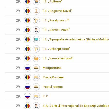
29.
Î.S. „Pulbere”
29.
Î.S. „Registrul Naval”
29.
Î.S. „Ruralproiect”
29.
Î.S. „Servicii Pază”
29.
Î.S. „Tipografia Academiei de Ştiinţe a Moldov
29.
Î.S. „Urbanproiect"
29.
Î.S. „Vamservinform”
29.
Mosgortrans
29.
Posta Romana
29.
Postul rusesc
29.
RJD
29.
S.A. Centrul Internaţional de Expoziţii „Molde