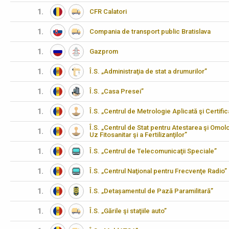
1.
CFR Calatori
1.
Compania de transport public Bratislava
1.
Gazprom
1.
Î.S. „Administraţia de stat a drumurilor”
1.
Î.S. „Casa Presei”
1.
Î.S. „Centrul de Metrologie Aplicată şi Certifi
Î.S. „Centrul de Stat pentru Atestarea şi Omo
1.
Uz Fitosanitar şi a Fertilizanţilor”
1.
Î.S. „Centrul de Telecomunicaţii Speciale”
1.
Î.S. „Centrul Naţional pentru Frecvenţe Radio”
1.
Î.S. „Detașamentul de Pază Paramilitară”
1.
Î.S. „Gările şi staţiile auto”