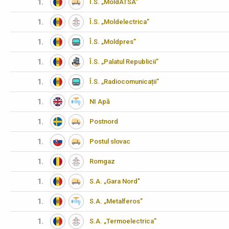
1.
Î.S. „MoldATSA”
1.
Î.S. „Moldelectrica”
1.
Î.S. „Moldpres”
1.
Î.S. „Palatul Republicii”
1.
Î.S. „Radiocomunicații”
1.
NI Apă
1.
Postnord
1.
Postul slovac
1.
Romgaz
1.
S.A. „Gara Nord"
1.
S.A. „Metalferos”
1.
S.A. „Termoelectrica”