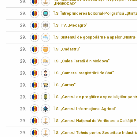
29.
„INGEOCAD”
29.
Î.S. Întreprinderea Editorial-Poligrafică „Științ
29.
Î.S. ITA „Mecagro”
29.
Î.S. Sistemul de gospodărire a apelor „Nistru
29.
Î.S. „Cadastru”
29.
Î.S. „Calea Ferată din Moldova”
29.
Î.S. „Camera Înregistrării de Stat”
29.
Î.S. „Cartuș”
29.
Î.S. „Centrul de pregătire a specialiştilor pen
29.
Î.S. „Centrul Informaţional Agricol”
29.
Î.S. „Centrul Naţional de Verificare a Calităţii
29.
Î.S. „Centrul Tehnic pentru Securitate Industria