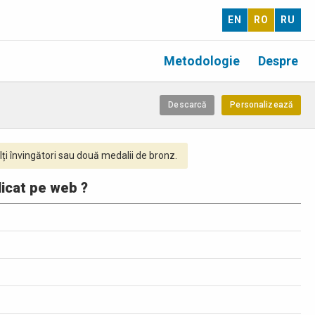
EN
RO
RU
Metodologie
Despre
Descarcă
Personalizează
ți învingători sau două medalii de bronz.
licat pe web ?