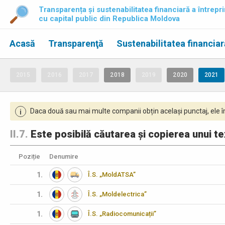
Transparența și sustenabilitatea financiară a întrepri
cu capital public din Republica Moldova
Acasă
Transparenţă
Sustenabilitatea financiar
2015
2016
2017
2018
2019
2020
2021
Daca două sau mai multe companii obțin același punctaj, ele îm
i
II.7.
Este posibilă căutarea și copierea unui tex
Poziție
Denumire
1.
Î.S. „MoldATSA”
1.
Î.S. „Moldelectrica”
1.
Î.S. „Radiocomunicații”