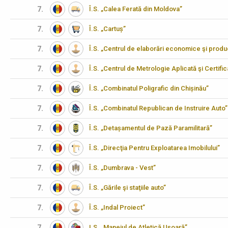
7.
Î.S. „Calea Ferată din Moldova”
7.
Î.S. „Cartuș”
7.
Î.S. „Centrul de elaborări economice şi produ
7.
Î.S. „Centrul de Metrologie Aplicată şi Certifi
7.
Î.S. „Combinatul Poligrafic din Chișinău”
7.
Î.S. „Combinatul Republican de Instruire Auto”
7.
Î.S. „Detașamentul de Pază Paramilitară”
7.
Î.S. „Direcţia Pentru Exploatarea Imobilului”
7.
Î.S. „Dumbrava - Vest”
7.
Î.S. „Gările şi staţiile auto”
7.
Î.S. „Indal Proiect”
7.
I.S. „Manejul de Atletică Ușoară”