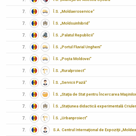
7.
Î.S. „Moldaeroservice”
7.
Î.S. „Moldsuinhibrid”
7.
Î.S. „Palatul Republicii”
7.
Î.S. „Portul Fluvial Ungheni”
7.
Î.S. „Poşta Moldovei”
7.
Î.S. „Ruralproiect”
7.
Î.S. „Servicii Pază”
7.
Î.S. „Staţia de Stat pentru Încercarea Maşinilo
7.
Î.S. „Stațiunea didactică experimentală Criulen
7.
Î.S. „Urbanproiect"
7.
S.A. Centrul Internaţional de Expoziţii „Molde