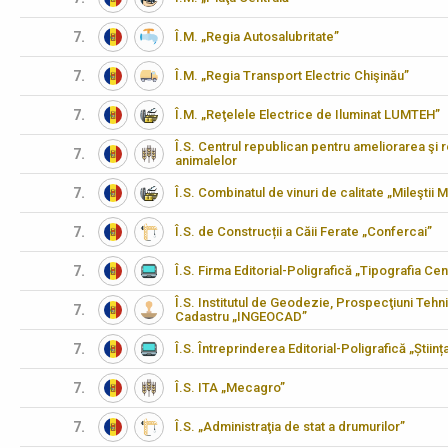
7.
Î.M. „Regia Autosalubritate”
7.
Î.M. „Regia Transport Electric Chişinău”
7.
Î.M. „Reţelele Electrice de Iluminat LUMTEH”
Î.S. Centrul republican pentru ameliorarea şi 
7.
animalelor
7.
Î.S. Combinatul de vinuri de calitate „Mileştii M
7.
Î.S. de Construcții a Căii Ferate „Confercai”
7.
Î.S. Firma Editorial-Poligrafică „Tipografia Cen
Î.S. Institutul de Geodezie, Prospecţiuni Tehn
7.
Cadastru „INGEOCAD”
7.
Î.S. Întreprinderea Editorial-Poligrafică „Științ
7.
Î.S. ITA „Mecagro”
7.
Î.S. „Administraţia de stat a drumurilor”