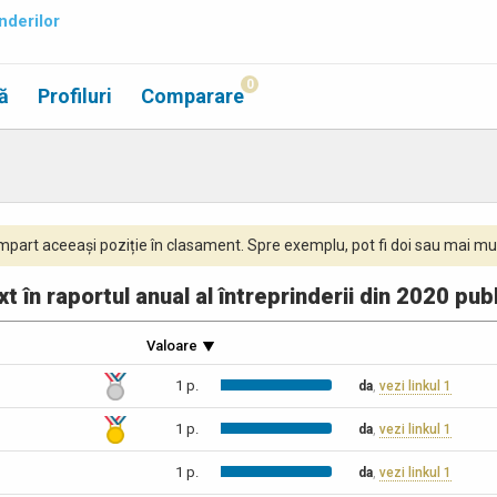
nderilor
0
ă
Profiluri
Comparare
part aceeași poziție în clasament. Spre exemplu, pot fi doi sau mai mul
t în raportul anual al întreprinderii din 2020 pub
Valoare
1 p.
da
,
vezi linkul 1
1 p.
da
,
vezi linkul 1
1 p.
da
,
vezi linkul 1