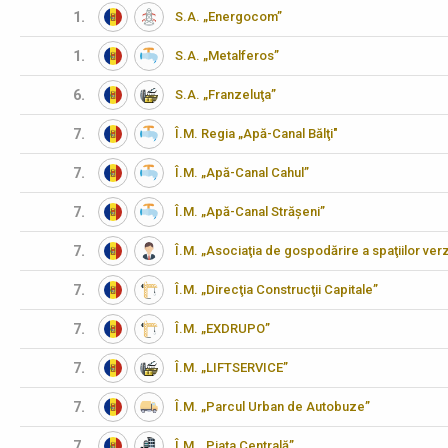
1.
S.A. „Energocom”
1.
S.A. „Metalferos”
6.
S.A. „Franzeluţa”
7.
Î.M. Regia „Apă-Canal Bălţi"
7.
Î.M. „Apă-Canal Cahul”
7.
Î.M. „Apă-Canal Strășeni”
7.
Î.M. „Asociaţia de gospodărire a spaţiilor verz
7.
Î.M. „Direcţia Construcţii Capitale”
7.
Î.M. „EXDRUPO”
7.
Î.M. „LIFTSERVICE”
7.
Î.M. „Parcul Urban de Autobuze”
7.
Î.M. „Piaţa Centrală”