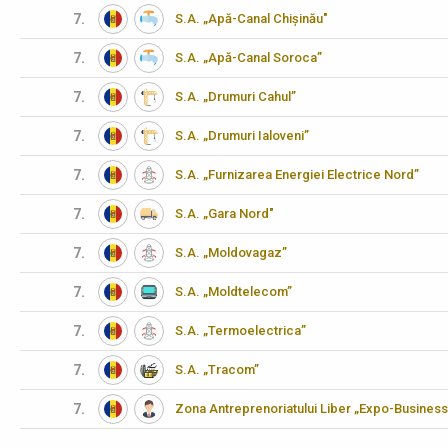
7.
S.A. „Apă-Canal Chișinău"
7.
S.A. „Apă-Canal Soroca”
7.
S.A. „Drumuri Cahul”
7.
S.A. „Drumuri Ialoveni”
7.
S.A. „Furnizarea Energiei Electrice Nord”
7.
S.A. „Gara Nord"
7.
S.A. „Moldovagaz”
7.
S.A. „Moldtelecom”
7.
S.A. „Termoelectrica”
7.
S.A. „Tracom”
7.
Zona Antreprenoriatului Liber „Expo-Business