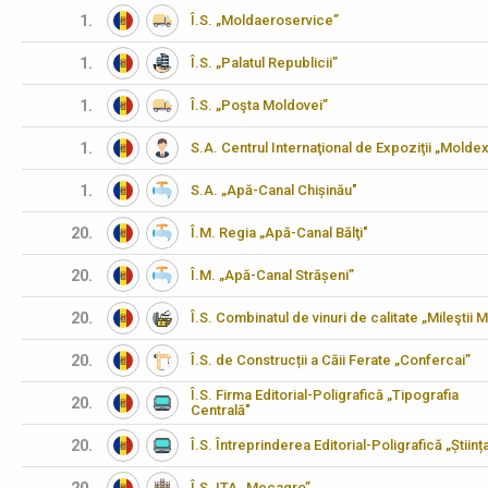
1.
Î.S. „Moldaeroservice”
1.
Î.S. „Palatul Republicii”
1.
Î.S. „Poşta Moldovei”
1.
S.A. Centrul Internaţional de Expoziţii „Molde
1.
S.A. „Apă-Canal Chișinău"
20.
Î.M. Regia „Apă-Canal Bălţi"
20.
Î.M. „Apă-Canal Strășeni”
20.
Î.S. Combinatul de vinuri de calitate „Mileştii M
20.
Î.S. de Construcții a Căii Ferate „Confercai”
Î.S. Firma Editorial-Poligrafică „Tipografia
20.
Centrală"
20.
Î.S. Întreprinderea Editorial-Poligrafică „Științ
Î.S. ITA „Mecagro”