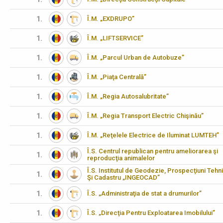
1.
Î.M. „EXDRUPO”
1.
Î.M. „LIFTSERVICE”
1.
Î.M. „Parcul Urban de Autobuze”
1.
Î.M. „Piaţa Centrală”
1.
Î.M. „Regia Autosalubritate”
1.
Î.M. „Regia Transport Electric Chişinău”
1.
Î.M. „Reţelele Electrice de Iluminat LUMTEH”
Î.S. Centrul republican pentru ameliorarea şi
1.
reproducţia animalelor
Î.S. Institutul de Geodezie, Prospecţiuni Tehn
1.
Şi Cadastru „INGEOCAD”
1.
Î.S. „Administraţia de stat a drumurilor”
1.
Î.S. „Direcţia Pentru Exploatarea Imobilului”