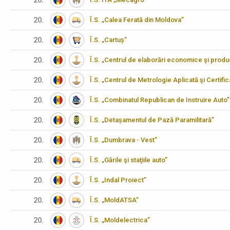
20.
20.
Î.S. „Calea Ferată din Moldova”
20.
Î.S. „Cartuș”
20.
Î.S. „Centrul de elaborări economice şi produ
20.
Î.S. „Centrul de Metrologie Aplicată şi Certifi
20.
Î.S. „Combinatul Republican de Instruire Auto”
20.
Î.S. „Detașamentul de Pază Paramilitară”
20.
Î.S. „Dumbrava - Vest”
20.
Î.S. „Gările şi staţiile auto”
20.
Î.S. „Indal Proiect”
20.
Î.S. „MoldATSA”
20.
Î.S. „Moldelectrica”