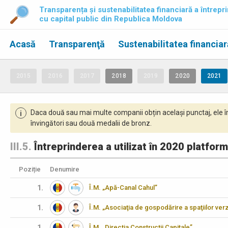
Transparența și sustenabilitatea financiară a întrepri
cu capital public din Republica Moldova
Acasă
Transparenţă
Sustenabilitatea financiar
2015
2016
2017
2018
2019
2020
2021
Daca două sau mai multe companii obțin același punctaj, ele î
i
învingători sau două medalii de bronz.
III.5.
Întreprinderea a utilizat în 2020 platform
Poziție
Denumire
1.
Î.M. „Apă-Canal Cahul”
1.
Î.M. „Asociaţia de gospodărire a spaţiilor verz
1.
Î.M. „Direcţia Construcţii Capitale”