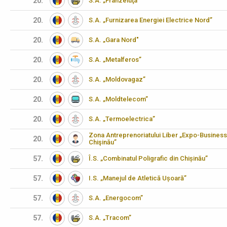
20.
S.A. „Franzeluţa”
20.
S.A. „Furnizarea Energiei Electrice Nord”
20.
S.A. „Gara Nord"
20.
S.A. „Metalferos”
20.
S.A. „Moldovagaz”
20.
S.A. „Moldtelecom”
20.
S.A. „Termoelectrica”
Zona Antreprenoriatului Liber „Expo-Business
20.
Chişinău”
57.
Î.S. „Combinatul Poligrafic din Chișinău”
57.
I.S. „Manejul de Atletică Ușoară”
57.
S.A. „Energocom”
57.
S.A. „Tracom”