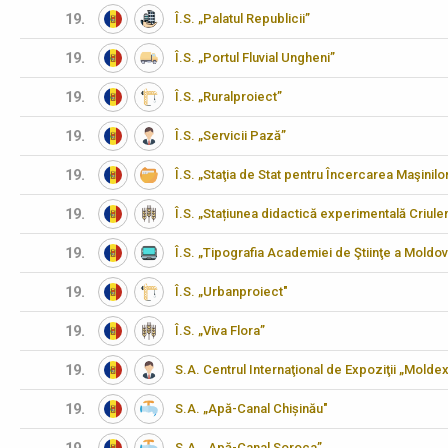
19.
Î.S. „Palatul Republicii”
19.
Î.S. „Portul Fluvial Ungheni”
19.
Î.S. „Ruralproiect”
19.
Î.S. „Servicii Pază”
19.
Î.S. „Staţia de Stat pentru Încercarea Maşinilo
19.
Î.S. „Stațiunea didactică experimentală Criulen
19.
Î.S. „Tipografia Academiei de Ştiinţe a Moldov
19.
Î.S. „Urbanproiect"
19.
Î.S. „Viva Flora”
19.
S.A. Centrul Internaţional de Expoziţii „Molde
19.
S.A. „Apă-Canal Chișinău"
S.A. „Apă-Canal Soroca”