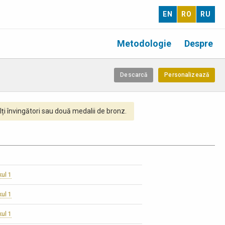
EN
RO
RU
Metodologie
Despre
Descarcă
Personalizează
ți învingători sau două medalii de bronz.
kul 1
kul 1
kul 1