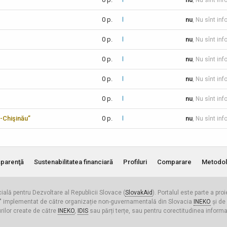
nu
, Nu sînt inf
0 p.
nu
, Nu sînt inf
0 p.
nu
, Nu sînt inf
0 p.
nu
, Nu sînt inf
0 p.
nu
, Nu sînt inf
0 p.
nu
, Nu sînt in
-Chişinău”
0 p.
nu
, Nu sînt inf
parenţă
Sustenabilitatea financiară
Profiluri
Comparare
Metodol
cială pentru Dezvoltare al Republicii Slovace (
SlovakAid
). Portalul este parte a pro
ldova" implementat de către organizație non-guvernamentală din Slovacia
INEKO
și de
urilor create de către
INEKO
,
IDIS
sau părți terțe, sau pentru corectitudinea informați