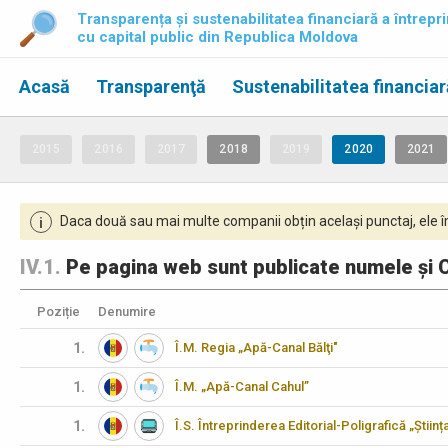
Transparența și sustenabilitatea financiară a întrepri
cu capital public din Republica Moldova
Acasă
Transparenţă
Sustenabilitatea financiar
2015
2016
2017
2018
2019
2020
2021
Daca două sau mai multe companii obțin același punctaj, ele îm
i
IV.1.
Pe pagina web sunt publicate numele și C
Poziție
Denumire
1.
Î.M. Regia „Apă-Canal Bălţi"
1.
Î.M. „Apă-Canal Cahul”
1.
Î.S. Întreprinderea Editorial-Poligrafică „Științ