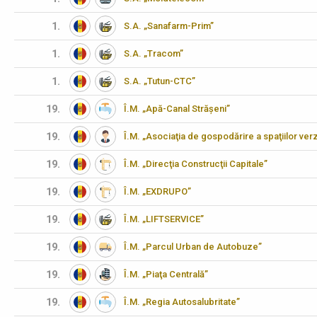
1.
S.A. „Sanafarm-Prim”
1.
S.A. „Tracom”
1.
S.A. „Tutun-CTC”
19.
Î.M. „Apă-Canal Strășeni”
19.
Î.M. „Asociaţia de gospodărire a spaţiilor verz
19.
Î.M. „Direcţia Construcţii Capitale”
19.
Î.M. „EXDRUPO”
19.
Î.M. „LIFTSERVICE”
19.
Î.M. „Parcul Urban de Autobuze”
19.
Î.M. „Piaţa Centrală”
19.
Î.M. „Regia Autosalubritate”