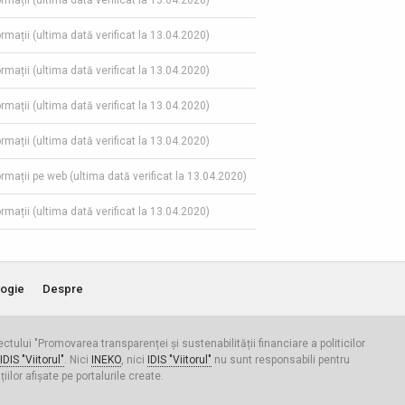
ormații (ultima dată verificat la 13.04.2020)
ormații (ultima dată verificat la 13.04.2020)
ormații (ultima dată verificat la 13.04.2020)
ormații (ultima dată verificat la 13.04.2020)
ormații (ultima dată verificat la 13.04.2020)
formații pe web (ultima dată verificat la 13.04.2020)
ormații (ultima dată verificat la 13.04.2020)
ogie
Despre
iectului "Promovarea transparenței și sustenabilității financiare a politicilor
IDIS "Viitorul"
. Nici
INEKO
, nici
IDIS "Viitorul"
nu sunt responsabili pentru
ilor afișate pe portalurile create.