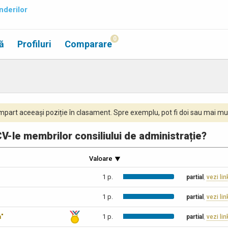
nderilor
0
ă
Profiluri
Comparare
part aceeași poziție în clasament. Spre exemplu, pot fi doi sau mai mul
V-le membrilor consiliului de administrație?
Valoare
1 p.
partial
,
vezi lin
1 p.
partial
,
vezi lin
a"
1 p.
partial
,
vezi lin