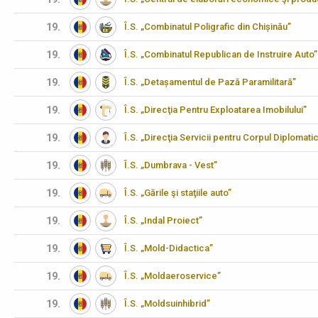
19.
Î.S. „Combinatul Poligrafic din Chișinău”
19.
Î.S. „Combinatul Republican de Instruire Auto”
19.
Î.S. „Detașamentul de Pază Paramilitară”
19.
Î.S. „Direcţia Pentru Exploatarea Imobilului”
19.
Î.S. „Direcţia Servicii pentru Corpul Diplomati
19.
Î.S. „Dumbrava - Vest”
19.
Î.S. „Gările şi staţiile auto”
19.
Î.S. „Indal Proiect”
19.
Î.S. „Mold-Didactica”
19.
Î.S. „Moldaeroservice”
19.
Î.S. „Moldsuinhibrid”