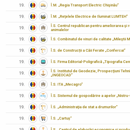
19.
Î.M. „Regia Transport Electric Chişinău”
19.
Î.M. „Reţelele Electrice de Iluminat LUMTEH”
Î.S. Centrul republican pentru ameliorarea şi 
19.
animalelor
19.
Î.S. Combinatul de vinuri de calitate „Mileştii M
19.
Î.S. de Construcții a Căii Ferate „Confercai”
19.
Î.S. Firma Editorial-Poligrafică „Tipografia Cen
Î.S. Institutul de Geodezie, Prospecţiuni Tehn
19.
„INGEOCAD”
19.
Î.S. ITA „Mecagro”
19.
Î.S. Sistemul de gospodărire a apelor „Nistru
19.
Î.S. „Administraţia de stat a drumurilor”
19.
Î.S. „Cartuș”
19.
Î.S. „Centrul de elaborări economice şi produ