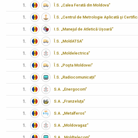
1.
Î.S. „Calea Ferată din Moldova”
1.
Î.S. „Centrul de Metrologie Aplicată şi Certifi
1.
I.S. „Manejul de Atletică Ușoară”
1.
Î.S. „MoldATSA”
1.
Î.S. „Moldelectrica”
1.
Î.S. „Poşta Moldovei”
1.
Î.S. „Radiocomunicații”
1.
S.A. „Energocom”
1.
S.A. „Franzeluţa”
1.
S.A. „Metalferos”
1.
S.A. „Moldovagaz”
1.
S.A. „Moldtelecom”