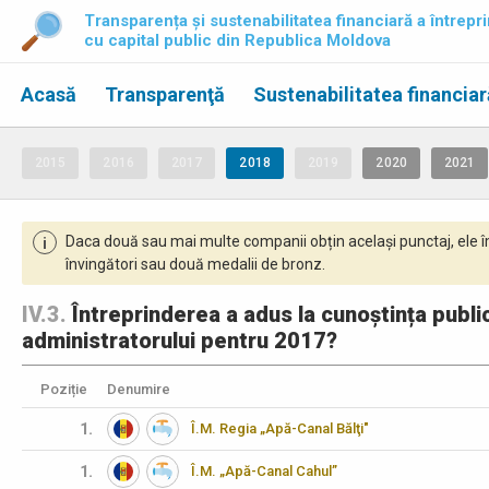
Transparența și sustenabilitatea financiară a întrepri
cu capital public din Republica Moldova
Acasă
Transparenţă
Sustenabilitatea financiar
2015
2016
2017
2018
2019
2020
2021
Daca două sau mai multe companii obțin același punctaj, ele î
i
învingători sau două medalii de bronz.
IV.3.
Întreprinderea a adus la cunoștința publicu
administratorului pentru 2017?
Poziție
Denumire
1.
Î.M. Regia „Apă-Canal Bălţi"
1.
Î.M. „Apă-Canal Cahul”