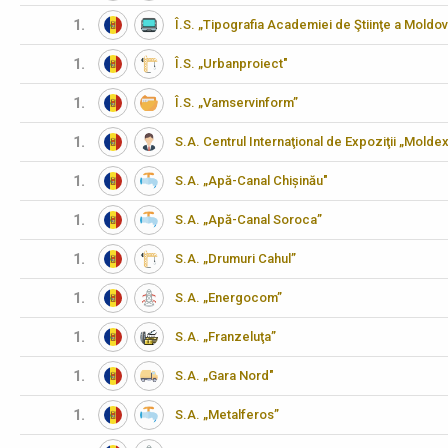
1.
Î.S. „Tipografia Academiei de Ştiinţe a Moldov
1.
Î.S. „Urbanproiect"
1.
Î.S. „Vamservinform”
1.
S.A. Centrul Internaţional de Expoziţii „Molde
1.
S.A. „Apă-Canal Chișinău"
1.
S.A. „Apă-Canal Soroca”
1.
S.A. „Drumuri Cahul”
1.
S.A. „Energocom”
1.
S.A. „Franzeluţa”
1.
S.A. „Gara Nord"
1.
S.A. „Metalferos”