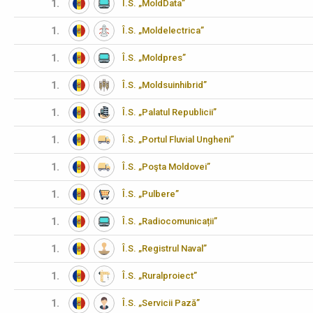
1.
Î.S. „MoldData”
1.
Î.S. „Moldelectrica”
1.
Î.S. „Moldpres”
1.
Î.S. „Moldsuinhibrid”
1.
Î.S. „Palatul Republicii”
1.
Î.S. „Portul Fluvial Ungheni”
1.
Î.S. „Poşta Moldovei”
1.
Î.S. „Pulbere”
1.
Î.S. „Radiocomunicații”
1.
Î.S. „Registrul Naval”
1.
Î.S. „Ruralproiect”
1.
Î.S. „Servicii Pază”