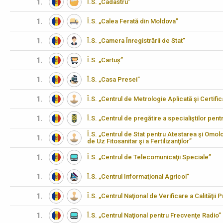
1.
Î.S. „Cadastru”
1.
Î.S. „Calea Ferată din Moldova”
1.
Î.S. „Camera Înregistrării de Stat”
1.
Î.S. „Cartuș”
1.
Î.S. „Casa Presei”
1.
Î.S. „Centrul de Metrologie Aplicată şi Certifi
1.
Î.S. „Centrul de pregătire a specialiştilor pen
Î.S. „Centrul de Stat pentru Atestarea şi Omo
1.
de Uz Fitosanitar şi a Fertilizanţilor”
1.
Î.S. „Centrul de Telecomunicaţii Speciale”
1.
Î.S. „Centrul Informaţional Agricol”
1.
Î.S. „Centrul Naţional de Verificare a Calităţii
1.
Î.S. „Centrul Naţional pentru Frecvenţe Radio”