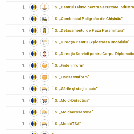
1.
Î.S. „Centrul Tehnic pentru Securitate Industria
1.
Î.S. „Combinatul Poligrafic din Chișinău”
1.
Î.S. „Detașamentul de Pază Paramilitară”
1.
Î.S. „Direcţia Pentru Exploatarea Imobilului”
1.
Î.S. „Direcţia Servicii pentru Corpul Diplomati
1.
Î.S. „Fintehinform”
1.
Î.S. „Fiscservinform”
1.
Î.S. „Gările şi staţiile auto”
1.
Î.S. „Mold-Didactica”
1.
Î.S. „Moldaeroservice”
1.
Î.S. „MoldATSA”