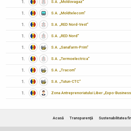
1.
S.A. „Moldovagaz”
1.
S.A. „Moldtelecom”
1.
S.A. „RED Nord-Vest”
1.
S.A. „RED Nord”
1.
S.A. „Sanafarm-Prim”
1.
S.A. „Termoelectrica”
1.
S.A. „Tracom”
1.
S.A. „Tutun-CTC”
1.
Zona Antreprenoriatului Liber „Expo-Business
Acasă
Transparenţă
Sustenabilitatea fi