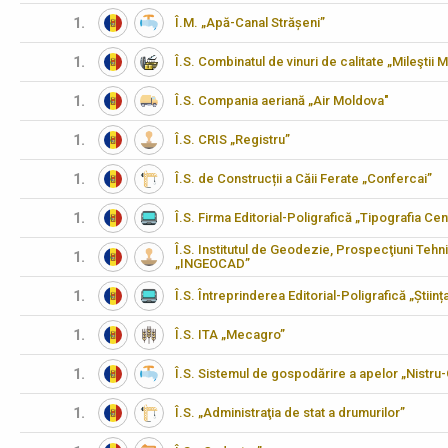
1.
Î.M. „Apă-Canal Strășeni”
1.
Î.S. Combinatul de vinuri de calitate „Mileştii M
1.
Î.S. Compania aeriană „Air Moldova"
1.
Î.S. CRIS „Registru”
1.
Î.S. de Construcții a Căii Ferate „Confercai”
1.
Î.S. Firma Editorial-Poligrafică „Tipografia Cen
Î.S. Institutul de Geodezie, Prospecţiuni Tehn
1.
„INGEOCAD”
1.
Î.S. Întreprinderea Editorial-Poligrafică „Științ
1.
Î.S. ITA „Mecagro”
1.
Î.S. Sistemul de gospodărire a apelor „Nistru
1.
Î.S. „Administraţia de stat a drumurilor”