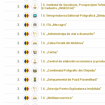
Î.S. Institutul de Geodezie, Prospecţiuni Tehn
3.
Şi Cadastru „INGEOCAD”
3.
Î.S. Întreprinderea Editorial-Poligrafică „Științ
3.
Î.S. ITA „Mecagro”
3.
Î.S. „Administraţia de stat a drumurilor”
3.
Î.S. „Calea Ferată din Moldova”
3.
Î.S. „Cartuș”
3.
Î.S. „Centrul de elaborări economice şi produ
3.
Î.S. „Combinatul Poligrafic din Chișinău”
3.
Î.S. „Detașamentul de Pază Paramilitară”
3.
Î.S. „Direcţia Pentru Exploatarea Imobilului”
3.
Î.S. „Moldaeroservice”