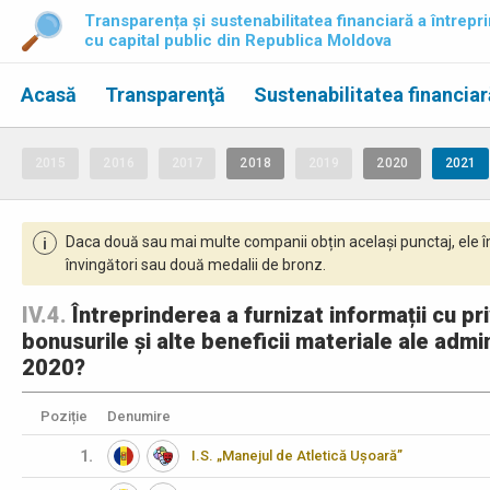
Transparența și sustenabilitatea financiară a întrepri
cu capital public din Republica Moldova
Acasă
Transparenţă
Sustenabilitatea financiar
2015
2016
2017
2018
2019
2020
2021
Daca două sau mai multe companii obțin același punctaj, ele î
i
învingători sau două medalii de bronz.
IV.4.
Întreprinderea a furnizat informații cu priv
bonusurile și alte beneficii materiale ale admin
2020?
Poziție
Denumire
1.
I.S. „Manejul de Atletică Ușoară”