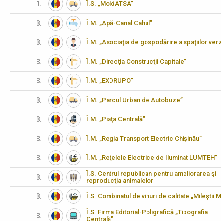
1.
Î.S. „MoldATSA”
3.
Î.M. „Apă-Canal Cahul”
3.
Î.M. „Asociaţia de gospodărire a spaţiilor verz
3.
Î.M. „Direcţia Construcţii Capitale”
3.
Î.M. „EXDRUPO”
3.
Î.M. „Parcul Urban de Autobuze”
3.
Î.M. „Piaţa Centrală”
3.
Î.M. „Regia Transport Electric Chişinău”
3.
Î.M. „Reţelele Electrice de Iluminat LUMTEH”
Î.S. Centrul republican pentru ameliorarea şi
3.
reproducţia animalelor
3.
Î.S. Combinatul de vinuri de calitate „Mileştii M
Î.S. Firma Editorial-Poligrafică „Tipografia
3.
Centrală"