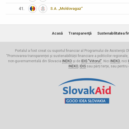
41.
S.A. „Moldovagaz”
Acasă
Transparenţă
Sustenabilitatea fi
Portalul a fost creat cu suportul financiar al Programului de Asistență Of
"Promovarea transparenței și sustenabilității financiare a politicilor regionale,
non-guvernamentală din Slovacia
INEKO
și de
IDIS "Viitorul"
. Nici
INEKO
, nici
INEKO
,
IDIS
sau părți terțe, sau pentru 