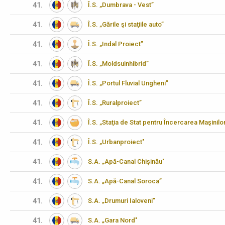
41.
Î.S. „Dumbrava - Vest”
41.
Î.S. „Gările şi staţiile auto”
41.
Î.S. „Indal Proiect”
41.
Î.S. „Moldsuinhibrid”
41.
Î.S. „Portul Fluvial Ungheni”
41.
Î.S. „Ruralproiect”
41.
Î.S. „Staţia de Stat pentru Încercarea Maşinilo
41.
Î.S. „Urbanproiect"
41.
S.A. „Apă-Canal Chișinău"
41.
S.A. „Apă-Canal Soroca”
41.
S.A. „Drumuri Ialoveni”
41.
S.A. „Gara Nord"