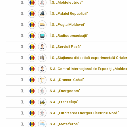
3.
Î.S. „Moldelectrica”
3.
Î.S. „Palatul Republicii”
3.
Î.S. „Poşta Moldovei”
3.
Î.S. „Radiocomunicații”
3.
Î.S. „Servicii Pază”
3.
Î.S. „Stațiunea didactică experimentală Criulen
3.
S.A. Centrul Internaţional de Expoziţii „Molde
3.
S.A. „Drumuri Cahul”
3.
S.A. „Energocom”
3.
S.A. „Franzeluţa”
3.
S.A. „Furnizarea Energiei Electrice Nord”
3.
S.A. „Metalferos”