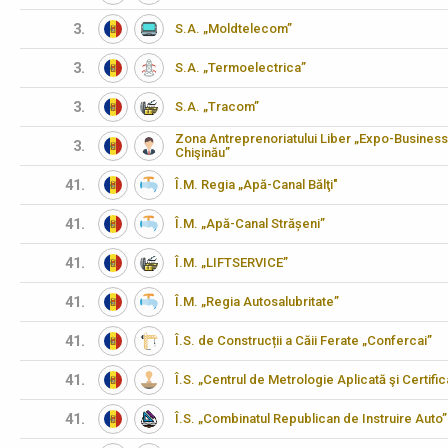
3.
S.A. „Moldtelecom”
3.
S.A. „Termoelectrica”
3.
S.A. „Tracom”
Zona Antreprenoriatului Liber „Expo-Business
3.
Chişinău”
41.
Î.M. Regia „Apă-Canal Bălţi"
41.
Î.M. „Apă-Canal Strășeni”
41.
Î.M. „LIFTSERVICE”
41.
Î.M. „Regia Autosalubritate”
41.
Î.S. de Construcții a Căii Ferate „Confercai”
41.
Î.S. „Centrul de Metrologie Aplicată şi Certifi
41.
Î.S. „Combinatul Republican de Instruire Auto”