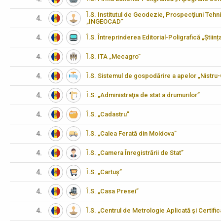
Î.S. Institutul de Geodezie, Prospecţiuni Tehn
4.
„INGEOCAD”
4.
Î.S. Întreprinderea Editorial-Poligrafică „Științ
4.
Î.S. ITA „Mecagro”
4.
Î.S. Sistemul de gospodărire a apelor „Nistru
4.
Î.S. „Administraţia de stat a drumurilor”
4.
Î.S. „Cadastru”
4.
Î.S. „Calea Ferată din Moldova”
4.
Î.S. „Camera Înregistrării de Stat”
4.
Î.S. „Cartuș”
4.
Î.S. „Casa Presei”
4.
Î.S. „Centrul de Metrologie Aplicată şi Certifi