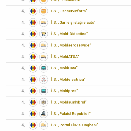
4.
Î.S. „Fiscservinform”
4.
Î.S. „Gările şi staţiile auto”
4.
Î.S. „Mold-Didactica”
4.
Î.S. „Moldaeroservice”
4.
Î.S. „MoldATSA”
4.
Î.S. „MoldData”
4.
Î.S. „Moldelectrica”
4.
Î.S. „Moldpres”
4.
Î.S. „Moldsuinhibrid”
4.
Î.S. „Palatul Republicii”
4.
Î.S. „Portul Fluvial Ungheni”