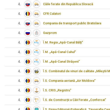
4.
Căile ferate din Republica Slovacă
4.
CFR Calatori
4.
Compania de transport public Bratislava
4.
Gazprom
4.
Î.M. Regia „Apă-Canal Bălţi"
4.
Î.M. „Apă-Canal Cahul”
4.
Î.M. „Apă-Canal Strășeni”
4.
Î.S. Combinatul de vinuri de calitate „Mileştii M
4.
Î.S. Compania aeriană „Air Moldova"
4.
Î.S. CRIS „Registru”
4.
Î.S. de Construcții a Căii Ferate „Confercai”
4.
Î.S. Firma Editorial-Poligrafică „Tipografia Cen