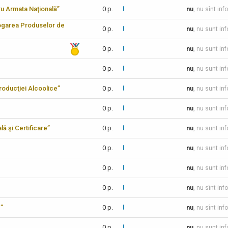
tru Armata Naţională”
0 p.
nu
, nu sînt inf
logarea Produselor de
0 p.
nu
, nu sunt in
0 p.
nu
, nu sunt in
0 p.
nu
, nu sunt in
 Producţiei Alcoolice”
0 p.
nu
, nu sunt in
0 p.
nu
, nu sunt in
lă şi Certificare”
0 p.
nu
, nu sunt in
0 p.
nu
, nu sunt in
0 p.
nu
, nu sunt in
0 p.
nu
, nu sînt inf
c”
0 p.
nu
, nu sînt inf
0 p.
nu
, nu sunt in