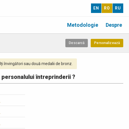
EN
RO
RU
Metodologie
Despre
Descarcă
Personalizează
ți învingători sau două medalii de bronz.
 personalului întreprinderii ?
1
1
1