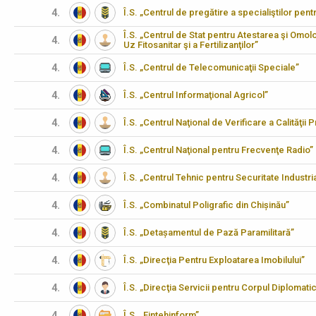
4.
Î.S. „Centrul de pregătire a specialiştilor pen
Î.S. „Centrul de Stat pentru Atestarea şi Omo
4.
Uz Fitosanitar şi a Fertilizanţilor”
4.
Î.S. „Centrul de Telecomunicaţii Speciale”
4.
Î.S. „Centrul Informaţional Agricol”
4.
Î.S. „Centrul Naţional de Verificare a Calităţii
4.
Î.S. „Centrul Naţional pentru Frecvenţe Radio”
4.
Î.S. „Centrul Tehnic pentru Securitate Industria
4.
Î.S. „Combinatul Poligrafic din Chișinău”
4.
Î.S. „Detașamentul de Pază Paramilitară”
4.
Î.S. „Direcţia Pentru Exploatarea Imobilului”
4.
Î.S. „Direcţia Servicii pentru Corpul Diplomati
4.
Î.S. „Fintehinform”