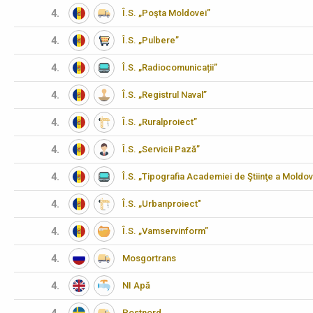
4.
Î.S. „Poşta Moldovei”
4.
Î.S. „Pulbere”
4.
Î.S. „Radiocomunicații”
4.
Î.S. „Registrul Naval”
4.
Î.S. „Ruralproiect”
4.
Î.S. „Servicii Pază”
4.
Î.S. „Tipografia Academiei de Ştiinţe a Moldov
4.
Î.S. „Urbanproiect"
4.
Î.S. „Vamservinform”
4.
Mosgortrans
4.
NI Apă
Postnord