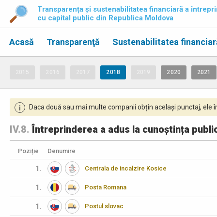
Transparența și sustenabilitatea financiară a întrepri
cu capital public din Republica Moldova
Acasă
Transparenţă
Sustenabilitatea financiar
2015
2016
2017
2018
2019
2020
2021
Daca două sau mai multe companii obțin același punctaj, ele îm
i
IV.8.
Întreprinderea a adus la cunoștința publicu
Poziție
Denumire
1.
Centrala de incalzire Kosice
1.
Posta Romana
1.
Postul slovac