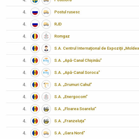
4.
4.
Postul rusesc
4.
RJD
4.
Romgaz
4.
S.A. Centrul Internaţional de Expoziţii „Molde
4.
S.A. „Apă-Canal Chișinău"
4.
S.A. „Apă-Canal Soroca”
4.
S.A. „Drumuri Cahul”
4.
S.A. „Energocom”
4.
S.A. „Floarea Soarelui”
4.
S.A. „Franzeluţa”
4.
S.A. „Gara Nord"