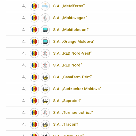
4.
S.A. „Metalferos”
4.
S.A. „Moldovagaz”
4.
S.A. „Moldtelecom”
4.
S.A. „Orange Moldova”
4.
S.A. „RED Nord-Vest”
4.
S.A. „RED Nord”
4.
S.A. „Sanafarm-Prim”
4.
S.A. „Sudzucker Moldova”
4.
S.A. „Supraten”
4.
S.A. „Termoelectrica”
4.
S.A. „Tracom”