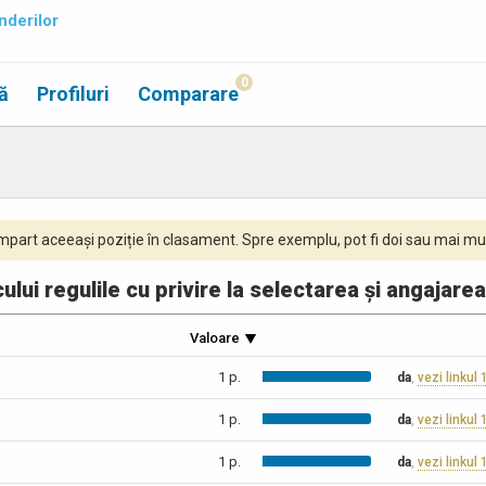
nderilor
0
ă
Profiluri
Comparare
part aceeași poziție în clasament. Spre exemplu, pot fi doi sau mai mul
lui regulile cu privire la selectarea și angajarea
Valoare
1 p.
da
,
vezi linkul 
1 p.
da
,
vezi linkul 
1 p.
da
,
vezi linkul 