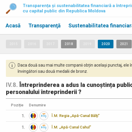
Transparența și sustenabilitatea financiară a întrepri
cu capital public din Republica Moldova
Acasă
Transparenţă
Sustenabilitatea financiar
2015
2016
2017
2018
2019
2020
2021
Daca două sau mai multe companii obțin același punctaj, ele î
i
învingători sau două medalii de bronz.
IV.8.
Întreprinderea a adus la cunoștința public
personalului întreprinderii ?
Poziție
Denumire
1.
Î.M. Regia „Apă-Canal Bălţi"
1.
Î.M. „Apă-Canal Cahul”