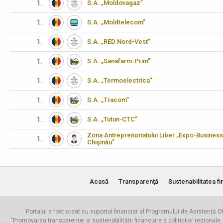
1.
S.A. „Moldovagaz”
1.
S.A. „Moldtelecom”
1.
S.A. „RED Nord-Vest”
1.
S.A. „Sanafarm-Prim”
1.
S.A. „Termoelectrica”
1.
S.A. „Tracom”
1.
S.A. „Tutun-CTC”
Zona Antreprenoriatului Liber „Expo-Business
1.
Chişinău”
Acasă
Transparenţă
Sustenabilitatea fi
Portalul a fost creat cu suportul financiar al Programului de Asistență Of
"Promovarea transparenței și sustenabilității financiare a politicilor regionale,