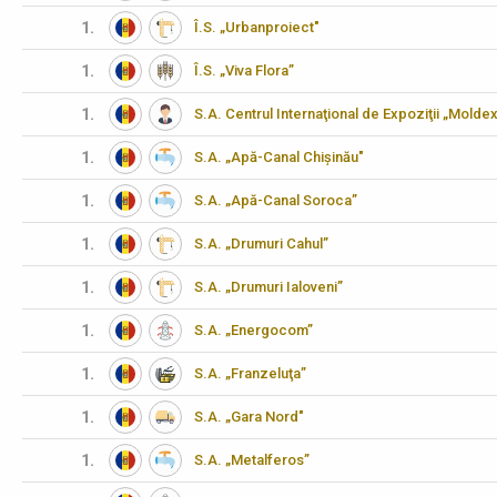
1.
Î.S. „Urbanproiect"
1.
Î.S. „Viva Flora”
1.
S.A. Centrul Internaţional de Expoziţii „Molde
1.
S.A. „Apă-Canal Chișinău"
1.
S.A. „Apă-Canal Soroca”
1.
S.A. „Drumuri Cahul”
1.
S.A. „Drumuri Ialoveni”
1.
S.A. „Energocom”
1.
S.A. „Franzeluţa”
1.
S.A. „Gara Nord"
1.
S.A. „Metalferos”