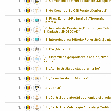
1.
Î.S. Combinatul de vinuri de calitate „Mileştii M
1.
Î.S. de Construcții a Căii Ferate „Confercai”
Î.S. Firma Editorial-Poligrafică „Tipografia
1.
Centrală"
Î.S. Institutul de Geodezie, Prospecţiuni Tehn
1.
Şi Cadastru „INGEOCAD”
1.
Î.S. Întreprinderea Editorial-Poligrafică „Științ
1.
Î.S. ITA „Mecagro”
Î.S. Sistemul de gospodărire a apelor „Nistru-
1.
Centru”
1.
Î.S. „Administraţia de stat a drumurilor”
1.
Î.S. „Calea Ferată din Moldova”
1.
Î.S. „Cartuș”
1.
Î.S. „Centrul de elaborări economice şi produ
1.
Î.S. „Centrul de Metrologie Aplicată şi Certifi