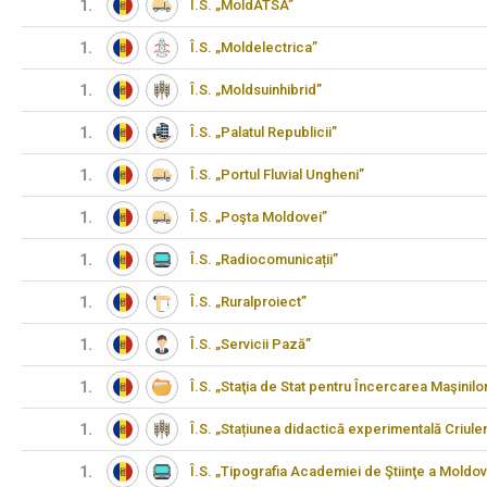
1.
Î.S. „MoldATSA”
1.
Î.S. „Moldelectrica”
1.
Î.S. „Moldsuinhibrid”
1.
Î.S. „Palatul Republicii”
1.
Î.S. „Portul Fluvial Ungheni”
1.
Î.S. „Poşta Moldovei”
1.
Î.S. „Radiocomunicații”
1.
Î.S. „Ruralproiect”
1.
Î.S. „Servicii Pază”
1.
Î.S. „Staţia de Stat pentru Încercarea Maşinilo
1.
Î.S. „Stațiunea didactică experimentală Criulen
1.
Î.S. „Tipografia Academiei de Ştiinţe a Moldov