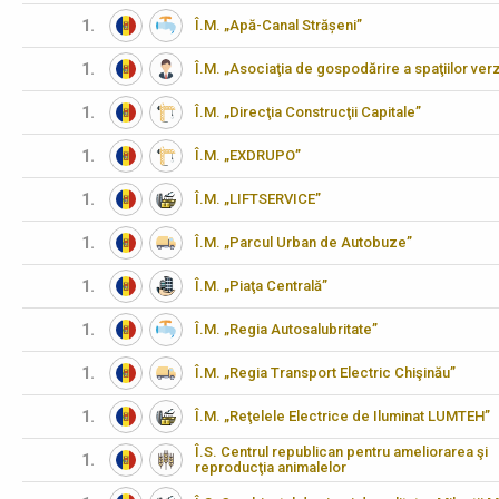
1.
Î.M. „Apă-Canal Strășeni”
1.
Î.M. „Asociaţia de gospodărire a spaţiilor verz
1.
Î.M. „Direcţia Construcţii Capitale”
1.
Î.M. „EXDRUPO”
1.
Î.M. „LIFTSERVICE”
1.
Î.M. „Parcul Urban de Autobuze”
1.
Î.M. „Piaţa Centrală”
1.
Î.M. „Regia Autosalubritate”
1.
Î.M. „Regia Transport Electric Chişinău”
1.
Î.M. „Reţelele Electrice de Iluminat LUMTEH”
Î.S. Centrul republican pentru ameliorarea şi
1.
reproducţia animalelor