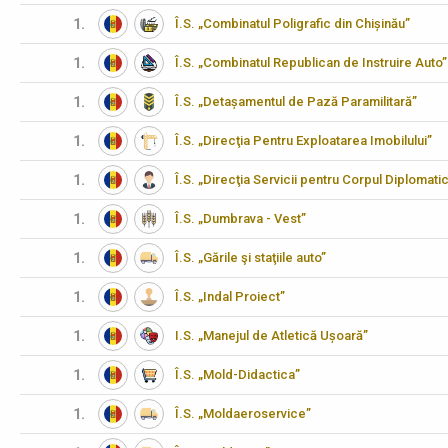
1.
Î.S. „Combinatul Poligrafic din Chișinău”
1.
Î.S. „Combinatul Republican de Instruire Auto”
1.
Î.S. „Detașamentul de Pază Paramilitară”
1.
Î.S. „Direcţia Pentru Exploatarea Imobilului”
1.
Î.S. „Direcţia Servicii pentru Corpul Diplomati
1.
Î.S. „Dumbrava - Vest”
1.
Î.S. „Gările şi staţiile auto”
1.
Î.S. „Indal Proiect”
1.
I.S. „Manejul de Atletică Ușoară”
1.
Î.S. „Mold-Didactica”
1.
Î.S. „Moldaeroservice”