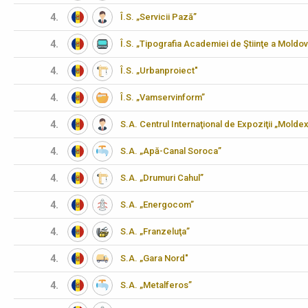
4.
Î.S. „Servicii Pază”
4.
Î.S. „Tipografia Academiei de Ştiinţe a Moldov
4.
Î.S. „Urbanproiect"
4.
Î.S. „Vamservinform”
4.
S.A. Centrul Internaţional de Expoziţii „Molde
4.
S.A. „Apă-Canal Soroca”
4.
S.A. „Drumuri Cahul”
4.
S.A. „Energocom”
4.
S.A. „Franzeluţa”
4.
S.A. „Gara Nord"
4.
S.A. „Metalferos”