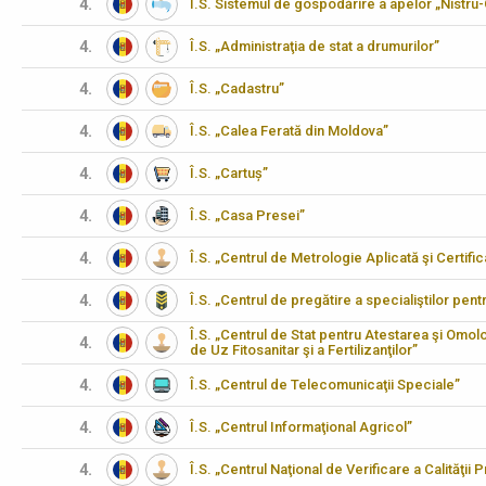
4.
Î.S. Sistemul de gospodărire a apelor „Nistru
4.
Î.S. „Administraţia de stat a drumurilor”
4.
Î.S. „Cadastru”
4.
Î.S. „Calea Ferată din Moldova”
4.
Î.S. „Cartuș”
4.
Î.S. „Casa Presei”
4.
Î.S. „Centrul de Metrologie Aplicată şi Certifi
4.
Î.S. „Centrul de pregătire a specialiştilor pen
Î.S. „Centrul de Stat pentru Atestarea şi Omo
4.
de Uz Fitosanitar şi a Fertilizanţilor”
4.
Î.S. „Centrul de Telecomunicaţii Speciale”
4.
Î.S. „Centrul Informaţional Agricol”
4.
Î.S. „Centrul Naţional de Verificare a Calităţii