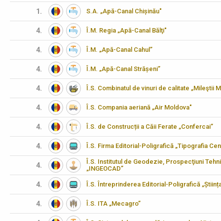
1.
S.A. „Apă-Canal Chișinău"
4.
Î.M. Regia „Apă-Canal Bălţi"
4.
Î.M. „Apă-Canal Cahul”
4.
Î.M. „Apă-Canal Strășeni”
4.
Î.S. Combinatul de vinuri de calitate „Mileştii M
4.
Î.S. Compania aeriană „Air Moldova"
4.
Î.S. de Construcții a Căii Ferate „Confercai”
4.
Î.S. Firma Editorial-Poligrafică „Tipografia Cen
Î.S. Institutul de Geodezie, Prospecţiuni Tehn
4.
„INGEOCAD”
4.
Î.S. Întreprinderea Editorial-Poligrafică „Științ
4.
Î.S. ITA „Mecagro”