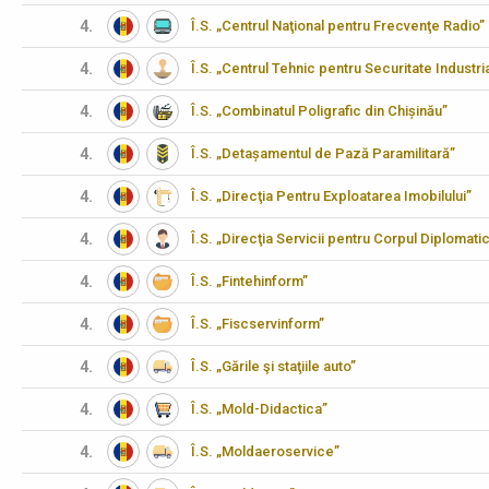
4.
Î.S. „Centrul Naţional pentru Frecvenţe Radio”
4.
Î.S. „Centrul Tehnic pentru Securitate Industria
4.
Î.S. „Combinatul Poligrafic din Chișinău”
4.
Î.S. „Detașamentul de Pază Paramilitară”
4.
Î.S. „Direcţia Pentru Exploatarea Imobilului”
4.
Î.S. „Direcţia Servicii pentru Corpul Diplomati
4.
Î.S. „Fintehinform”
4.
Î.S. „Fiscservinform”
4.
Î.S. „Gările şi staţiile auto”
4.
Î.S. „Mold-Didactica”
4.
Î.S. „Moldaeroservice”