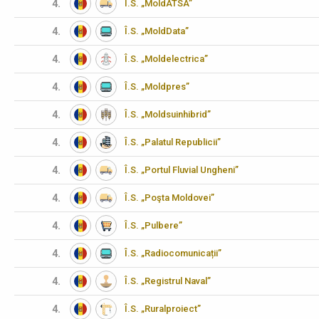
4.
Î.S. „MoldATSA”
4.
Î.S. „MoldData”
4.
Î.S. „Moldelectrica”
4.
Î.S. „Moldpres”
4.
Î.S. „Moldsuinhibrid”
4.
Î.S. „Palatul Republicii”
4.
Î.S. „Portul Fluvial Ungheni”
4.
Î.S. „Poşta Moldovei”
4.
Î.S. „Pulbere”
4.
Î.S. „Radiocomunicații”
4.
Î.S. „Registrul Naval”
4.
Î.S. „Ruralproiect”