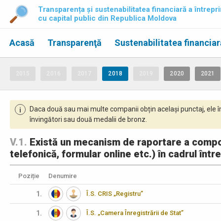
Transparența și sustenabilitatea financiară a întrepri
cu capital public din Republica Moldova
Acasă
Transparenţă
Sustenabilitatea financiar
2015
2016
2017
2018
2019
2020
2021
Daca două sau mai multe companii obțin același punctaj, ele î
i
învingători sau două medalii de bronz.
V.1.
Există un mecanism de raportare a comporta
telefonică, formular online etc.) în cadrul într
Poziție
Denumire
1.
Î.S. CRIS „Registru”
1.
Î.S. „Camera Înregistrării de Stat”