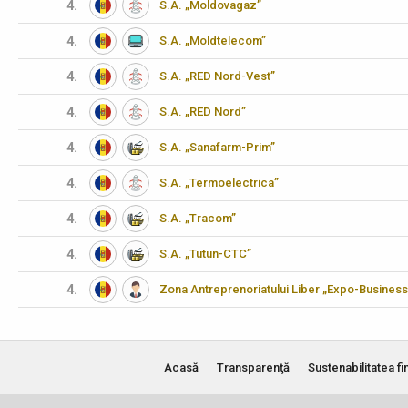
4.
S.A. „Moldovagaz”
4.
S.A. „Moldtelecom”
4.
S.A. „RED Nord-Vest”
4.
S.A. „RED Nord”
4.
S.A. „Sanafarm-Prim”
4.
S.A. „Termoelectrica”
4.
S.A. „Tracom”
4.
S.A. „Tutun-CTC”
4.
Zona Antreprenoriatului Liber „Expo-Business
Acasă
Transparenţă
Sustenabilitatea fi