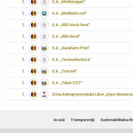
1.
S.A. „Moldovagaz”
1.
S.A. „Moldtelecom”
1.
S.A. „RED Nord-Vest”
1.
S.A. „RED Nord”
1.
S.A. „Sanafarm-Prim”
1.
S.A. „Termoelectrica”
1.
S.A. „Tracom”
1.
S.A. „Tutun-CTC”
1.
Zona Antreprenoriatului Liber „Expo-Business
Acasă
Transparenţă
Sustenabilitatea fi