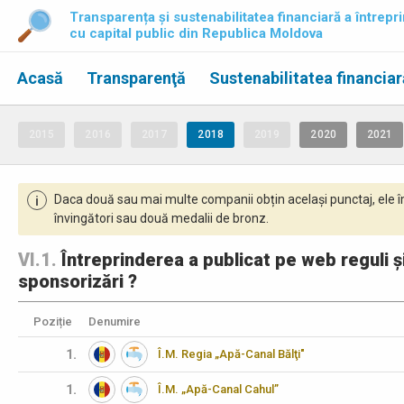
Transparența și sustenabilitatea financiară a întrepri
cu capital public din Republica Moldova
Acasă
Transparenţă
Sustenabilitatea financiar
2015
2016
2017
2018
2019
2020
2021
Daca două sau mai multe companii obțin același punctaj, ele î
i
învingători sau două medalii de bronz.
VI.1.
Întreprinderea a publicat pe web reguli și
sponsorizări ?
Poziție
Denumire
1.
Î.M. Regia „Apă-Canal Bălţi"
1.
Î.M. „Apă-Canal Cahul”