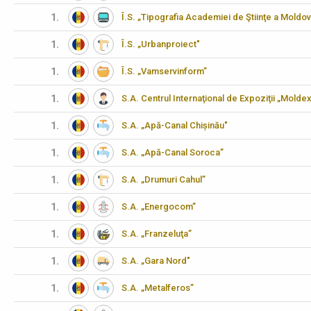
1.
Î.S. „Tipografia Academiei de Ştiinţe a Moldov
1.
Î.S. „Urbanproiect"
1.
Î.S. „Vamservinform”
1.
S.A. Centrul Internaţional de Expoziţii „Molde
1.
S.A. „Apă-Canal Chișinău"
1.
S.A. „Apă-Canal Soroca”
1.
S.A. „Drumuri Cahul”
1.
S.A. „Energocom”
1.
S.A. „Franzeluţa”
1.
S.A. „Gara Nord"
1.
S.A. „Metalferos”