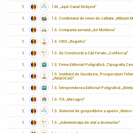
1.
Î.M. „Apă-Canal Strășeni”
1.
Î.S. Combinatul de vinuri de calitate „Mileştii M
1.
Î.S. Compania aeriană „Air Moldova"
1.
Î.S. CRIS „Registru”
1.
Î.S. de Construcții a Căii Ferate „Confercai”
1.
Î.S. Firma Editorial-Poligrafică „Tipografia Cen
Î.S. Institutul de Geodezie, Prospecţiuni Tehn
1.
„INGEOCAD”
1.
Î.S. Întreprinderea Editorial-Poligrafică „Științ
1.
Î.S. ITA „Mecagro”
1.
Î.S. Sistemul de gospodărire a apelor „Nistru
1.
Î.S. „Administraţia de stat a drumurilor”