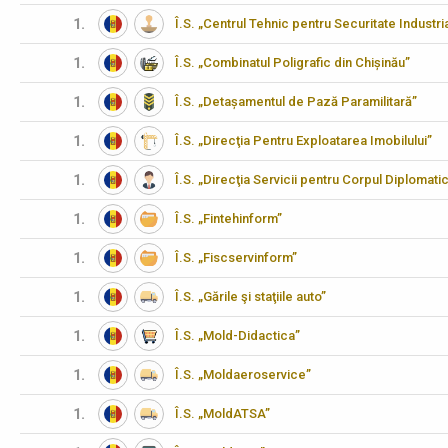
1.
Î.S. „Centrul Tehnic pentru Securitate Industria
1.
Î.S. „Combinatul Poligrafic din Chișinău”
1.
Î.S. „Detașamentul de Pază Paramilitară”
1.
Î.S. „Direcţia Pentru Exploatarea Imobilului”
1.
Î.S. „Direcţia Servicii pentru Corpul Diplomati
1.
Î.S. „Fintehinform”
1.
Î.S. „Fiscservinform”
1.
Î.S. „Gările şi staţiile auto”
1.
Î.S. „Mold-Didactica”
1.
Î.S. „Moldaeroservice”
1.
Î.S. „MoldATSA”