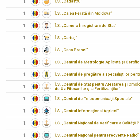
1.
Î.S. „Cadastru”
1.
Î.S. „Calea Ferată din Moldova”
1.
Î.S. „Camera Înregistrării de Stat”
1.
Î.S. „Cartuș”
1.
Î.S. „Casa Presei”
1.
Î.S. „Centrul de Metrologie Aplicată şi Certifi
1.
Î.S. „Centrul de pregătire a specialiştilor pen
Î.S. „Centrul de Stat pentru Atestarea şi Omo
1.
de Uz Fitosanitar şi a Fertilizanţilor”
1.
Î.S. „Centrul de Telecomunicaţii Speciale”
1.
Î.S. „Centrul Informaţional Agricol”
1.
Î.S. „Centrul Naţional de Verificare a Calităţii
1.
Î.S. „Centrul Naţional pentru Frecvenţe Radio”