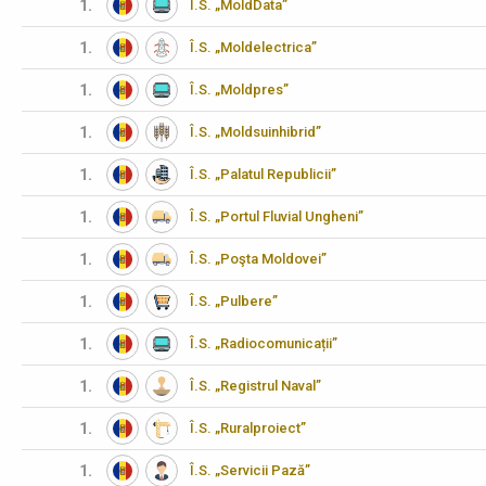
1.
Î.S. „MoldData”
1.
Î.S. „Moldelectrica”
1.
Î.S. „Moldpres”
1.
Î.S. „Moldsuinhibrid”
1.
Î.S. „Palatul Republicii”
1.
Î.S. „Portul Fluvial Ungheni”
1.
Î.S. „Poşta Moldovei”
1.
Î.S. „Pulbere”
1.
Î.S. „Radiocomunicații”
1.
Î.S. „Registrul Naval”
1.
Î.S. „Ruralproiect”
1.
Î.S. „Servicii Pază”