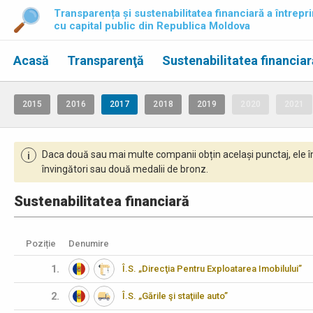
Transparența și sustenabilitatea financiară a întrepri
cu capital public din Republica Moldova
Acasă
Transparenţă
Sustenabilitatea financiar
2015
2016
2017
2018
2019
2020
2021
Daca două sau mai multe companii obțin același punctaj, ele î
i
învingători sau două medalii de bronz.
Sustenabilitatea financiară
Poziție
Denumire
1.
Î.S. „Direcţia Pentru Exploatarea Imobilului”
2.
Î.S. „Gările şi staţiile auto”