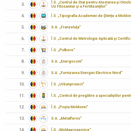
Î.S. „Centrul de Stat pentru Atestarea şi Omo
3.
Uz Fitosanitar şi a Fertilizanţilor”
4.
Î.S. „Tipografia Academiei de Ştiinţe a Moldov
5.
S.A. „Franzeluţa”
6.
Î.S. „Centrul de Metrologie Aplicată şi Certifi
7.
Î.S. „Pulbere”
8.
S.A. „Energocom”
9.
S.A. „Furnizarea Energiei Electrice Nord”
10.
Î.S. „Urbanproiect"
11.
Î.S. „Centrul de pregătire a specialiştilor pen
12.
Î.S. „Poşta Moldovei”
13.
S.A. „Metalferos”
14.
Î.S. „Moldaeroservice”