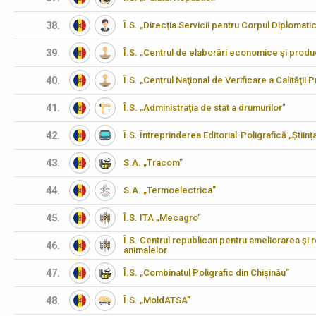
38.
Î.S. „Direcţia Servicii pentru Corpul Diplomati
39.
Î.S. „Centrul de elaborări economice şi produ
40.
Î.S. „Centrul Naţional de Verificare a Calităţii
41.
Î.S. „Administraţia de stat a drumurilor”
42.
Î.S. Întreprinderea Editorial-Poligrafică „Științ
43.
S.A. „Tracom”
44.
S.A. „Termoelectrica”
45.
Î.S. ITA „Mecagro”
Î.S. Centrul republican pentru ameliorarea şi 
46.
animalelor
47.
Î.S. „Combinatul Poligrafic din Chișinău”
48.
Î.S. „MoldATSA”