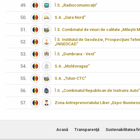
49.
Î.S. „Radiocomunicații”
50.
S.A. „Gara Nord"
51.
Î.S. Combinatul de vinuri de calitate „Mileştii M
Î.S. Institutul de Geodezie, Prospecţiuni Tehn
52.
„INGEOCAD”
53.
Î.S. „Dumbrava - Vest”
54.
S.A. „Moldovagaz”
55.
S.A. „Tutun-CTC”
56.
Î.S. „Combinatul Republican de Instruire Auto”
57.
Zona Antreprenoriatului Liber „Expo-Business
Acasă
Transparenţă
Sustenabilitatea fi