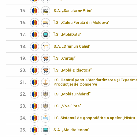
15.
S.A. „Sanafarm-Prim”
16.
Î.S. „Calea Ferată din Moldova”
17.
Î.S. „MoldData”
18.
S.A. „Drumuri Cahul”
19.
Î.S. „Cartuș”
20.
Î.S. „Mold-Didactica”
Î.S. Centrul pentru Standardizarea şi Experimen
21.
Producţiei de Conserve
22.
Î.S. „Moldsuinhibrid”
23.
Î.S. „Viva Flora”
24.
Î.S. Sistemul de gospodărire a apelor „Nistru
25.
S.A. „Moldtelecom”