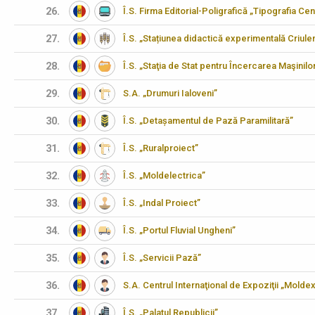
26.
Î.S. Firma Editorial-Poligrafică „Tipografia Cen
27.
Î.S. „Stațiunea didactică experimentală Criulen
28.
Î.S. „Staţia de Stat pentru Încercarea Maşinilo
29.
S.A. „Drumuri Ialoveni”
30.
Î.S. „Detașamentul de Pază Paramilitară”
31.
Î.S. „Ruralproiect”
32.
Î.S. „Moldelectrica”
33.
Î.S. „Indal Proiect”
34.
Î.S. „Portul Fluvial Ungheni”
35.
Î.S. „Servicii Pază”
36.
S.A. Centrul Internaţional de Expoziţii „Molde
37.
Î.S. „Palatul Republicii”