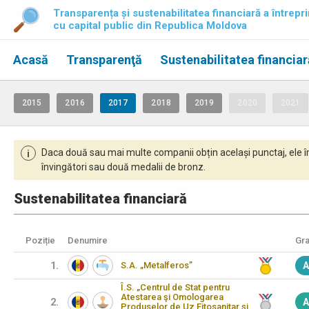
Transparența și sustenabilitatea financiară a întrepri
cu capital public din Republica Moldova
Acasă
Transparenţă
Sustenabilitatea financiar
2015
2016
2017
2018
2019
2020
2021
Daca două sau mai multe companii obțin același punctaj, ele î
i
învingători sau două medalii de bronz.
Sustenabilitatea financiară
Poziție
Denumire
Gra
1.
S.A. „Metalferos”
A
Î.S. „Centrul de Stat pentru
Atestarea şi Omologarea
2.
A
Produselor de Uz Fitosanitar şi