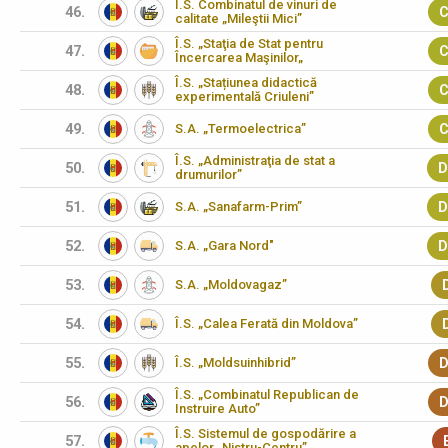
Î.S. Combinatul de vinuri de
46.
C
calitate „Mileştii Mici”
Î.S. „Staţia de Stat pentru
47.
C
Încercarea Maşinilor„
Î.S. „Stațiunea didactică
48.
C
experimentală Criuleni”
49.
S.A. „Termoelectrica”
C
Î.S. „Administraţia de stat a
50.
D
drumurilor”
51.
S.A. „Sanafarm-Prim”
D
52.
S.A. „Gara Nord"
D
53.
S.A. „Moldovagaz”
54.
Î.S. „Calea Ferată din Moldova”
55.
Î.S. „Moldsuinhibrid”
D
Î.S. „Combinatul Republican de
56.
D
Instruire Auto”
Î.S. Sistemul de gospodărire a
57.
apelor „Nistru-Centru”