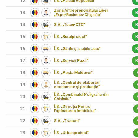
12.
Î.S. „Palatul Republicii”
A
Zona Antreprenoriatului Liber
13.
B
„Expo-Business-Chişinău”
14.
S.A. „Tutun-CTC”
B
15.
Î.S. „Ruralproiect”
B
16.
Î.S. „Gările şi staţiile auto”
B
17.
Î.S. „Servicii Pază”
B
18.
Î.S. „Poşta Moldovei”
Î.S. „Centrul de elaborări
19.
economice şi producţie”
Î.S. „Combinatul Poligrafic din
20.
Chișinău”
Î.S. „Direcţia Pentru
21.
Exploatarea Imobilului”
22.
S.A. „Tracom”
23.
Î.S. „Urbanproiect"