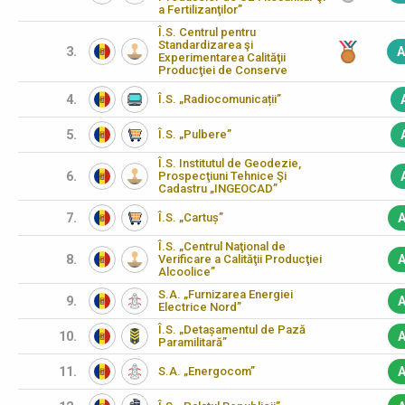
a Fertilizanţilor”
Î.S. Centrul pentru
Standardizarea şi
3.
A
Experimentarea Calităţii
Producţiei de Conserve
4.
Î.S. „Radiocomunicații”
5.
Î.S. „Pulbere”
Î.S. Institutul de Geodezie,
6.
Prospecţiuni Tehnice Şi
Cadastru „INGEOCAD”
7.
Î.S. „Cartuș”
A
Î.S. „Centrul Naţional de
8.
Verificare a Calităţii Producţiei
A
Alcoolice”
S.A. „Furnizarea Energiei
9.
A
Electrice Nord”
Î.S. „Detașamentul de Pază
10.
A
Paramilitară”
11.
S.A. „Energocom”
A