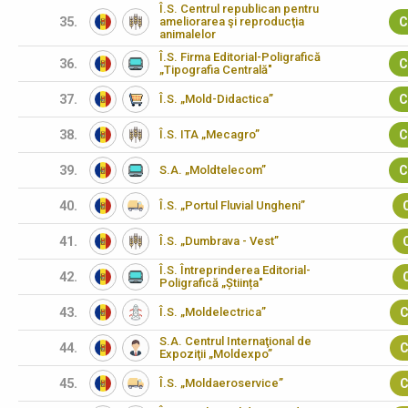
Î.S. Centrul republican pentru
35.
ameliorarea şi reproducţia
C
animalelor
Î.S. Firma Editorial-Poligrafică
36.
C
„Tipografia Centrală"
37.
Î.S. „Mold-Didactica”
C
38.
Î.S. ITA „Mecagro”
C
39.
S.A. „Moldtelecom”
C
40.
Î.S. „Portul Fluvial Ungheni”
41.
Î.S. „Dumbrava - Vest”
Î.S. Întreprinderea Editorial-
42.
Poligrafică „Știința"
43.
Î.S. „Moldelectrica”
C
S.A. Centrul Internaţional de
44.
C
Expoziţii „Moldexpo”
45.
Î.S. „Moldaeroservice”
C