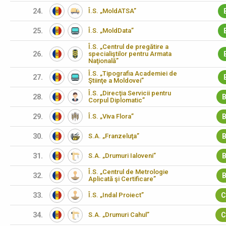
24.
Î.S. „MoldATSA”
25.
Î.S. „MoldData”
Î.S. „Centrul de pregătire a
26.
specialiştilor pentru Armata
Naţională”
Î.S. „Tipografia Academiei de
27.
Ştiinţe a Moldovei”
Î.S. „Direcţia Servicii pentru
28.
B
Corpul Diplomatic”
29.
Î.S. „Viva Flora”
B
30.
S.A. „Franzeluţa”
B
31.
S.A. „Drumuri Ialoveni”
B
Î.S. „Centrul de Metrologie
32.
B
Aplicată şi Certificare”
33.
Î.S. „Indal Proiect”
C
34.
S.A. „Drumuri Cahul”
C