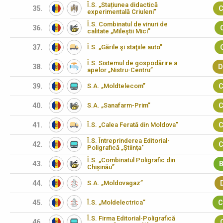
Î.S. „Stațiunea didactică
35.
C
experimentală Criuleni”
Î.S. Combinatul de vinuri de
36.
calitate „Mileştii Mici”
37.
Î.S. „Gările şi staţiile auto”
Î.S. Sistemul de gospodărire a
38.
D
apelor „Nistru-Centru”
39.
S.A. „Moldtelecom”
C
40.
S.A. „Sanafarm-Prim”
C
41.
Î.S. „Calea Ferată din Moldova”
C
Î.S. Întreprinderea Editorial-
42.
C
Poligrafică „Știința"
Î.S. „Combinatul Poligrafic din
43.
B
Chișinău”
44.
S.A. „Moldovagaz”
45.
Î.S. „Moldelectrica”
C
Î.S. Firma Editorial-Poligrafică
46.