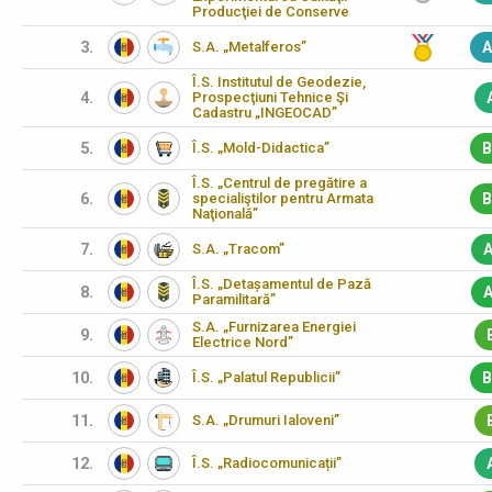
Producţiei de Conserve
3.
S.A. „Metalferos”
A
Î.S. Institutul de Geodezie,
4.
Prospecţiuni Tehnice Şi
Cadastru „INGEOCAD”
5.
Î.S. „Mold-Didactica”
B
Î.S. „Centrul de pregătire a
6.
specialiştilor pentru Armata
B
Naţională”
7.
S.A. „Tracom”
A
Î.S. „Detașamentul de Pază
8.
A
Paramilitară”
S.A. „Furnizarea Energiei
9.
Electrice Nord”
10.
Î.S. „Palatul Republicii”
B
11.
S.A. „Drumuri Ialoveni”
12.
Î.S. „Radiocomunicații”