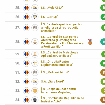
25.
Î.S. „MoldATSA”
B
26.
Î.S. „Cartuș”
A
Î.S. Centrul republican pentru
27.
ameliorarea şi reproducţia
animalelor
Î.S. „Centrul de Stat pentru
Atestarea şi Omologarea
28.
A
Produselor de Uz Fitosanitar şi
a Fertilizanţilor”
Î.S. „Centrul de Metrologie
29.
Aplicată şi Certificare”
Î.S. „Direcţia Pentru
30.
B
Exploatarea Imobilului”
31.
Î.S. „Moldsuinhibrid”
D
32.
S.A. „Gara Nord"
B
Î.S. „Staţia de Stat pentru
33.
Încercarea Maşinilor„
Î.S. „Combinatul Republican de
34.
D
Instruire Auto”