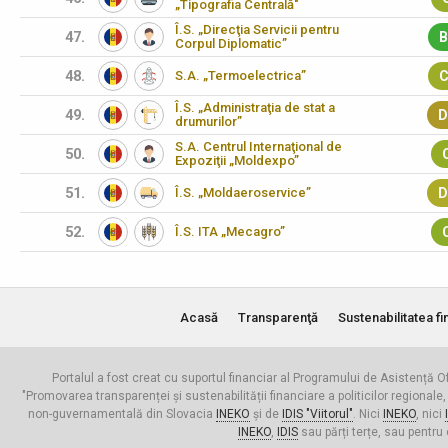
„Tipografia Centrală"
Î.S. „Direcţia Servicii pentru
47.
B
Corpul Diplomatic”
48.
S.A. „Termoelectrica”
C
Î.S. „Administraţia de stat a
49.
D
drumurilor”
S.A. Centrul Internaţional de
50.
Expoziţii „Moldexpo”
51.
Î.S. „Moldaeroservice”
D
52.
Î.S. ITA „Mecagro”
Acasă
Transparenţă
Sustenabilitatea fi
Portalul a fost creat cu suportul financiar al Programului de Asistență Of
"Promovarea transparenței și sustenabilității financiare a politicilor regionale,
non-guvernamentală din Slovacia
INEKO
și de
IDIS "Viitorul"
. Nici
INEKO
, nici
INEKO
,
IDIS
sau părți terțe, sau pentru 