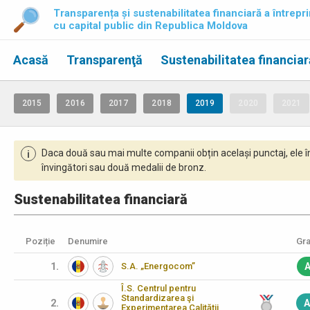
Transparența și sustenabilitatea financiară a întrepri
cu capital public din Republica Moldova
Acasă
Transparenţă
Sustenabilitatea financiar
2015
2016
2017
2018
2019
2020
2021
Daca două sau mai multe companii obțin același punctaj, ele î
i
învingători sau două medalii de bronz.
Sustenabilitatea financiară
Poziție
Denumire
Gra
1.
S.A. „Energocom”
A
Î.S. Centrul pentru
Standardizarea şi
2.
A
Experimentarea Calităţii