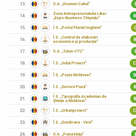
13.
S.A. „Drumuri Cahul”
Zona Antreprenoriatului Liber
14.
B
„Expo-Business-Chişinău”
15.
Î.S. „Portul Fluvial Ungheni”
Î.S. „Centrul de elaborări
16.
B
economice şi producţie”
17.
S.A. „Tutun-CTC”
18.
Î.S. „Indal Proiect”
C
19.
Î.S. „Poşta Moldovei”
B
20.
Î.S. „Servicii Pază”
B
Î.S. „Tipografia Academiei de
21.
B
Ştiinţe a Moldovei”
22.
Î.S. „Urbanproiect"
C
23.
Î.S. „Dumbrava - Vest”
24.
S.A. „Franzeluţa”