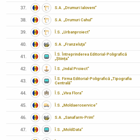
37.
S.A. „Drumuri Ialoveni”
38.
S.A. „Drumuri Cahul”
39.
Î.S. „Urbanproiect"
40.
S.A. „Franzeluţa”
Î.S. Întreprinderea Editorial-Poligrafică
41.
„Știința"
42.
Î.S. „Indal Proiect”
Î.S. Firma Editorial-Poligrafică „Tipografia
43.
Centrală"
44.
Î.S. „Viva Flora”
45.
Î.S. „Moldaeroservice”
46.
S.A. „Sanafarm-Prim”
47.
Î.S. „MoldData”