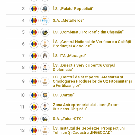
3.
Î.S. „Palatul Republicii”
4.
S.A. „Metalferos”
5.
Î.S. „Combinatul Poligrafic din Chișinău”
Î.S. „Centrul Naţional de Verificare a Calităţii
6.
Producţiei Alcoolice”
7.
Î.S. ITA „Mecagro”
Î.S. „Direcţia Servicii pentru Corpul
8.
Diplomatic”
Î.S. „Centrul de Stat pentru Atestarea şi
9.
Omologarea Produselor de Uz Fitosanitar şi
a Fertilizanţilor”
10.
Î.S. „Cartuș”
Zona Antreprenoriatului Liber „Expo-
11.
Business-Chişinău”
12.
S.A. „Tutun-CTC”
Î.S. Institutul de Geodezie, Prospecţiuni
13.
Tehnice Şi Cadastru „INGEOCAD”