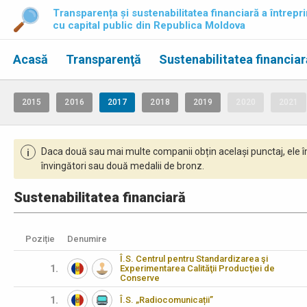
Transparența și sustenabilitatea financiară a întrepri
cu capital public din Republica Moldova
Acasă
Transparenţă
Sustenabilitatea financiar
2015
2016
2017
2018
2019
2020
2021
Daca două sau mai multe companii obțin același punctaj, ele î
i
învingători sau două medalii de bronz.
Sustenabilitatea financiară
Poziție
Denumire
Î.S. Centrul pentru Standardizarea şi
1.
Experimentarea Calităţii Producţiei de
Conserve
1.
Î.S. „Radiocomunicații”