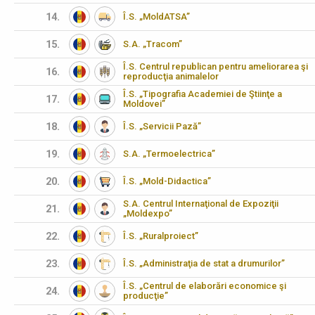
14.
Î.S. „MoldATSA”
15.
S.A. „Tracom”
Î.S. Centrul republican pentru ameliorarea şi
16.
reproducţia animalelor
Î.S. „Tipografia Academiei de Ştiinţe a
17.
Moldovei”
18.
Î.S. „Servicii Pază”
19.
S.A. „Termoelectrica”
20.
Î.S. „Mold-Didactica”
S.A. Centrul Internaţional de Expoziţii
21.
„Moldexpo”
22.
Î.S. „Ruralproiect”
23.
Î.S. „Administraţia de stat a drumurilor”
Î.S. „Centrul de elaborări economice şi
24.
producţie”