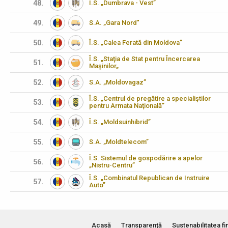
48.
Î.S. „Dumbrava - Vest”
49.
S.A. „Gara Nord"
50.
Î.S. „Calea Ferată din Moldova”
Î.S. „Staţia de Stat pentru Încercarea
51.
Maşinilor„
52.
S.A. „Moldovagaz”
Î.S. „Centrul de pregătire a specialiştilor
53.
pentru Armata Naţională”
54.
Î.S. „Moldsuinhibrid”
55.
S.A. „Moldtelecom”
Î.S. Sistemul de gospodărire a apelor
56.
„Nistru-Centru”
Î.S. „Combinatul Republican de Instruire
57.
Auto”
Acasă
Transparenţă
Sustenabilitatea fi