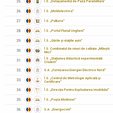
25.
Î.S. „Detașamentul de Pază Paramilitară”
26.
Î.S. „Moldelectrica”
27.
Î.S. „Pulbere”
28.
Î.S. „Portul Fluvial Ungheni”
29.
Î.S. „Gările şi staţiile auto”
Î.S. Combinatul de vinuri de calitate „Mileştii
30.
Mici”
Î.S. „Stațiunea didactică experimentală
31.
Criuleni”
32.
S.A. „Furnizarea Energiei Electrice Nord”
Î.S. „Centrul de Metrologie Aplicată şi
33.
Certificare”
34.
Î.S. „Direcţia Pentru Exploatarea Imobilului”
35.
Î.S. „Poşta Moldovei”
36.
S.A. „Energocom”