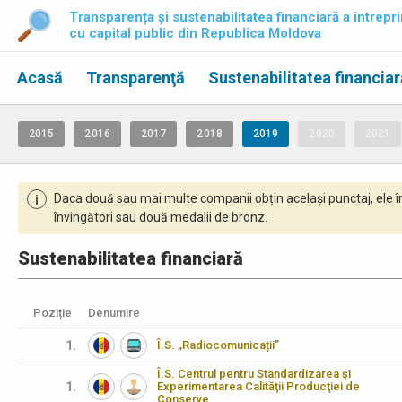
Transparența și sustenabilitatea financiară a întrepri
cu capital public din Republica Moldova
Acasă
Transparenţă
Sustenabilitatea financiar
2015
2016
2017
2018
2019
2020
2021
Daca două sau mai multe companii obțin același punctaj, ele î
i
învingători sau două medalii de bronz.
Sustenabilitatea financiară
Poziție
Denumire
1.
Î.S. „Radiocomunicații”
Î.S. Centrul pentru Standardizarea şi
1.
Experimentarea Calităţii Producţiei de
Conserve