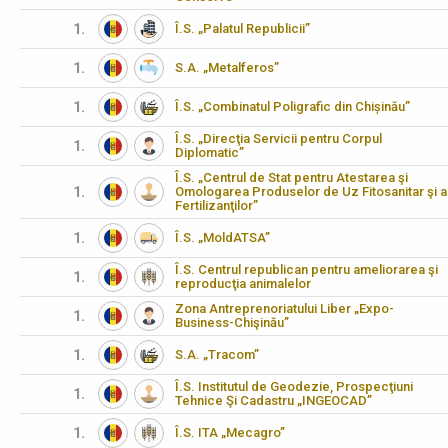
1.
Î.S. „Palatul Republicii”
1.
S.A. „Metalferos”
1.
Î.S. „Combinatul Poligrafic din Chișinău”
Î.S. „Direcţia Servicii pentru Corpul
1.
Diplomatic”
Î.S. „Centrul de Stat pentru Atestarea şi
1.
Omologarea Produselor de Uz Fitosanitar şi a
Fertilizanţilor”
1.
Î.S. „MoldATSA”
Î.S. Centrul republican pentru ameliorarea şi
1.
reproducţia animalelor
Zona Antreprenoriatului Liber „Expo-
1.
Business-Chişinău”
1.
S.A. „Tracom”
Î.S. Institutul de Geodezie, Prospecţiuni
1.
Tehnice Şi Cadastru „INGEOCAD”
1.
Î.S. ITA „Mecagro”