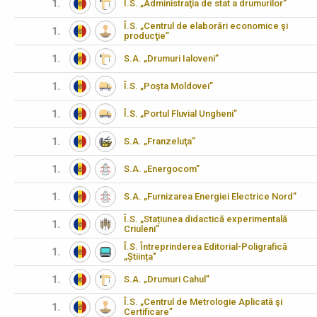
1.
Î.S. „Administraţia de stat a drumurilor”
Î.S. „Centrul de elaborări economice şi
1.
producţie”
1.
S.A. „Drumuri Ialoveni”
1.
Î.S. „Poşta Moldovei”
1.
Î.S. „Portul Fluvial Ungheni”
1.
S.A. „Franzeluţa”
1.
S.A. „Energocom”
1.
S.A. „Furnizarea Energiei Electrice Nord”
Î.S. „Stațiunea didactică experimentală
1.
Criuleni”
Î.S. Întreprinderea Editorial-Poligrafică
1.
„Știința"
1.
S.A. „Drumuri Cahul”
Î.S. „Centrul de Metrologie Aplicată şi
1.
Certificare”