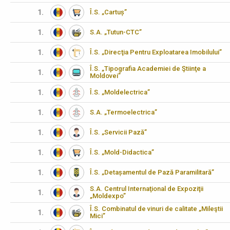
1.
Î.S. „Cartuș”
1.
S.A. „Tutun-CTC”
1.
Î.S. „Direcţia Pentru Exploatarea Imobilului”
Î.S. „Tipografia Academiei de Ştiinţe a
1.
Moldovei”
1.
Î.S. „Moldelectrica”
1.
S.A. „Termoelectrica”
1.
Î.S. „Servicii Pază”
1.
Î.S. „Mold-Didactica”
1.
Î.S. „Detașamentul de Pază Paramilitară”
S.A. Centrul Internaţional de Expoziţii
1.
„Moldexpo”
Î.S. Combinatul de vinuri de calitate „Mileştii
1.
Mici”