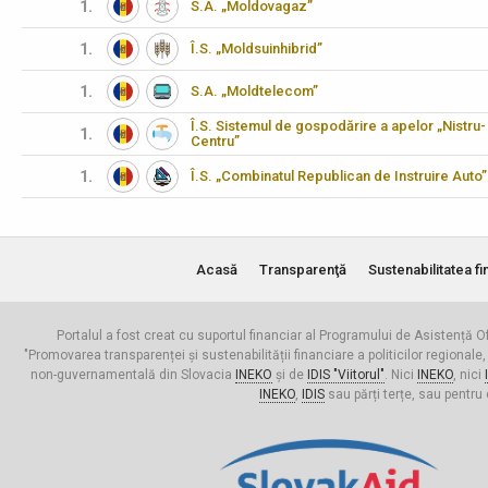
1.
S.A. „Moldovagaz”
1.
Î.S. „Moldsuinhibrid”
1.
S.A. „Moldtelecom”
Î.S. Sistemul de gospodărire a apelor „Nistru-
1.
Centru”
1.
Î.S. „Combinatul Republican de Instruire Auto”
Acasă
Transparenţă
Sustenabilitatea fi
Portalul a fost creat cu suportul financiar al Programului de Asistență Of
"Promovarea transparenței și sustenabilității financiare a politicilor regionale,
non-guvernamentală din Slovacia
INEKO
și de
IDIS "Viitorul"
. Nici
INEKO
, nici
INEKO
,
IDIS
sau părți terțe, sau pentru 