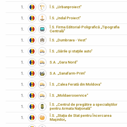
1.
Î.S. „Urbanproiect"
1.
Î.S. „Indal Proiect”
Î.S. Firma Editorial-Poligrafică „Tipografia
1.
Centrală"
1.
Î.S. „Dumbrava - Vest”
1.
Î.S. „Gările şi staţiile auto”
1.
S.A. „Gara Nord"
1.
S.A. „Sanafarm-Prim”
1.
Î.S. „Calea Ferată din Moldova”
1.
Î.S. „Moldaeroservice”
Î.S. „Centrul de pregătire a specialiştilor
1.
pentru Armata Naţională”
Î.S. „Staţia de Stat pentru Încercarea
1.
Maşinilor„